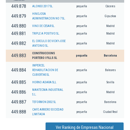
449.878
ALONSO 2017 SL.
pequeña
Cáceres
HINOJOSA
449.879
pequeña
Gipuzkoa
ADMINISTRACION NO 7 SL.
449.880
VINO DE CESAR SL.
pequeña
Madrid
449.881
TRIPLE A POSITIVO SL.
pequeña
Madrid
EL CIRCULO DE VICKY-JOSE
449.882
pequeña
Madrid
ANTONIO SL.
CONSTRUCCIONS
449.883
pequeña
Barcelona
PORTERO I FILLS SL
IMPERCEL
449.884
REHABILITACION DE
pequeña
Baleares
CUBIERTAS SL
449.885
HORNO ADARA SLL
pequeña
Sevilla
MANTECMA INDUSTRIAL
449.886
pequeña
Madrid
S.L.
449.887
TEFORMON 2002 SL
pequeña
Barcelona
CAFE ARRIERO SOCIEDAD
449.888
pequeña
Ciudad Real
LIMITADA
Ver Ranking de Empresas Nacional