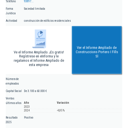
Teléfono
93897...
Forma
Sociedad limitada
Jurídica
Actividad
construcción de edificios residenciales
Ver el Informe Ampliado de
Construccions Portero I Fills
Ve el Informe Ampliado. ¡Es gratis!
Regístrese en eInforma y le
Sl
regalamos el Informe Ampliado de
esta empresa
Número de
empleados
Capital Social
De 3.100 a 60.000 €
Ventas
Año
Variación
últimos años
2023
2024
-4,85 %
Resultado
Positivo
2025