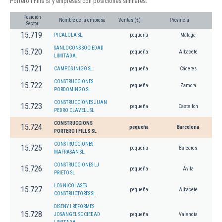
Portero I Fills Sl y empresas con posiciones similares:
Posición
Nombre de la empresa
Ventas (€)
Provincia
Sector
15.719
PICALOLA SL.
pequeña
Málaga
SANLOCONS SOCIEDAD
15.720
pequeña
Albacete
LIMITADA.
15.721
CAMPOS INIGO SL.
pequeña
Cáceres
CONSTRUCCIONES
15.722
pequeña
Zamora
PORDOMINGO SL
CONSTRUCCIONES JUAN
15.723
pequeña
Castellon
PEDRO CLAVELL SL
CONSTRUCCIONS
15.724
pequeña
Barcelona
PORTERO I FILLS SL
CONSTRUCCIONES
15.725
pequeña
Baleares
MAFRASAN SL.
CONSTRUCCIONES LJ
15.726
pequeña
Ávila
PRIETO SL
LOS NICOLASES
15.727
pequeña
Albacete
CONSTRUCTORES SL
DISENY I REFORMES
15.728
JOSANGEL SOCIEDAD
pequeña
Valencia