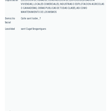
Objeto Social
EJECUCION DE OBRAS DE CONSTRUCCION DE EDIFICIOS DEDICADOS A
VIVIENDAS, LOCALES COMERCIALES, INDUSTRIAS O EXPLOTACION AGRICOLAS
O GANADERAS, OBRAS PUBLICAS DE TODAS CLASES, ASI COMO
MANTENIMIENTO DE LOS MISMOS
Domicilio
Calle sant Isidre , 7
Social
Localidad
sant Cugat Sesgarrigues