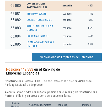
CONSTRUCCIONS
65.080
pequeña
4101
PORTERO I FILLS SL
65.081
TEFORMON 2002 SL
pequeña
4312
65.082
CODIGO HOUSE 2022 S.L.
pequeña
6812
S C DENTALS DRA LORENA
65.083
pequeña
8623
GOMEZ SL
65.084
POLEXAN JUNTES S.L.
pequeña
4685
LOBELIA SOLAR SOCIEDAD
65.085
pequeña
3512
LIMITADA.
Ver Ranking de Empresas de Barcelona
Posición 449.883
en el Ranking de
Empresas Españolas
Construccions Portero I Fills Sl se encuentra en la posición 449.883 del
Ranking Nacional de Empresas.
A continuación podrá consultar la posición en el ranking de Construccions
Portero I Fills Sl y empresas con posiciones similares:
Posición
Nombre de la empresa
Ventas (€)
Provincia
Nacional