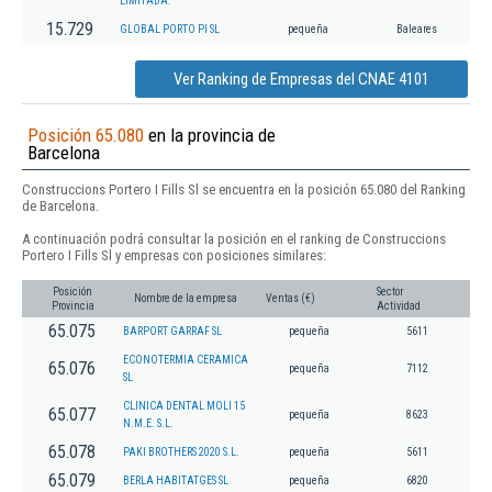
LIMITADA.
15.729
GLOBAL PORTO PI SL
pequeña
Baleares
Ver Ranking de Empresas del CNAE 4101
Posición 65.080
en la provincia de
Barcelona
Construccions Portero I Fills Sl se encuentra en la posición 65.080 del Ranking
de Barcelona.
A continuación podrá consultar la posición en el ranking de Construccions
Portero I Fills Sl y empresas con posiciones similares:
Posición
Sector
Nombre de la empresa
Ventas (€)
Provincia
Actividad
65.075
BARPORT GARRAF SL
pequeña
5611
ECONOTERMIA CERAMICA
65.076
pequeña
7112
SL
CLINICA DENTAL MOLI 15
65.077
pequeña
8623
N.M.E. S.L.
65.078
PAKI BROTHERS 2020 S.L.
pequeña
5611
65.079
BERLA HABITATGES SL
pequeña
6820