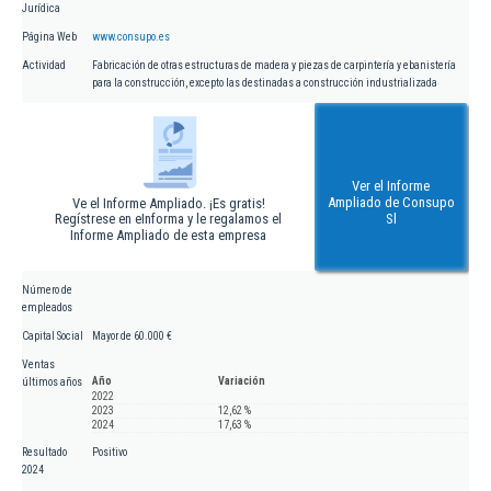
Jurídica
Página Web
www.consupo.es
Actividad
Fabricación de otras estructuras de madera y piezas de carpintería y ebanistería
para la construcción, excepto las destinadas a construcción industrializada
Ver el Informe
Ampliado de Consupo
Ve el Informe Ampliado. ¡Es gratis!
Regístrese en eInforma y le regalamos el
Sl
Informe Ampliado de esta empresa
Número de
empleados
Capital Social
Mayor de 60.000 €
Ventas
Año
Variación
últimos años
2022
2023
12,62 %
2024
17,63 %
Resultado
Positivo
2024