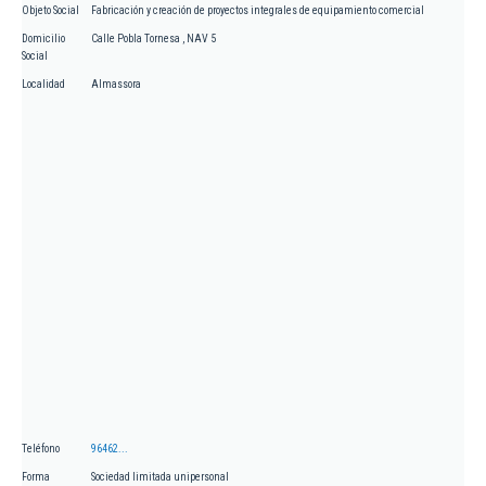
Objeto Social
Fabricación y creación de proyectos integrales de equipamiento comercial
Domicilio
Calle Pobla Tornesa , NAV 5
Social
Localidad
Almassora
Teléfono
96462...
Forma
Sociedad limitada unipersonal