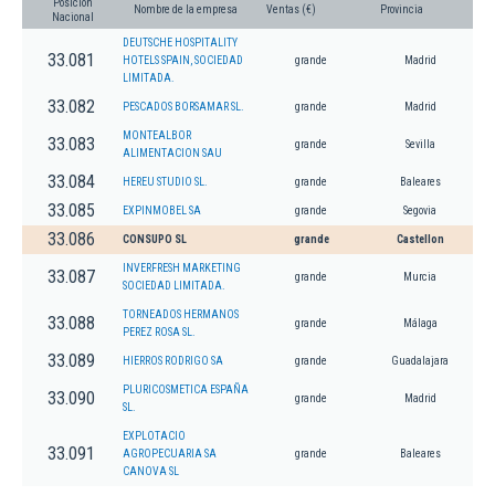
Posición
Nombre de la empresa
Ventas (€)
Provincia
Nacional
DEUTSCHE HOSPITALITY
33.081
HOTELS SPAIN, SOCIEDAD
grande
Madrid
LIMITADA.
33.082
PESCADOS BORSAMAR SL.
grande
Madrid
MONTEALBOR
33.083
grande
Sevilla
ALIMENTACION SAU
33.084
HEREU STUDIO SL.
grande
Baleares
33.085
EXPINMOBEL SA
grande
Segovia
33.086
CONSUPO SL
grande
Castellon
INVERFRESH MARKETING
33.087
grande
Murcia
SOCIEDAD LIMITADA.
TORNEADOS HERMANOS
33.088
grande
Málaga
PEREZ ROSA SL.
33.089
HIERROS RODRIGO SA
grande
Guadalajara
PLURICOSMETICA ESPAÑA
33.090
grande
Madrid
SL.
EXPLOTACIO
33.091
AGROPECUARIA SA
grande
Baleares
CANOVA SL