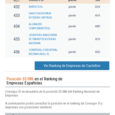
431
CONSUPO SL
grande
1623
432
BAÑOS 10 SL
grande
2224
DADE FUSION SPAIN
433
grande
4619
SOCIEDAD LIMITADA.
ALUMACER
434
grande
4683
COMPLEMENTOS SL
LEVANTINO ARAGONESA
435
DE TRANSITOS SOCIEDAD
grande
5210
ANONIMA
COMERCIAL E INDUSTRIAL
436
grande
4632
BELTRAN ADELL SL
Ver Ranking de Empresas de Castellon
Posición 33.086
en el Ranking de
Empresas Españolas
Consupo Sl se encuentra en la posición 33.086 del Ranking Nacional de
Empresas.
A continuación podrá consultar la posición en el ranking de Consupo Sl y
empresas con posiciones similares: