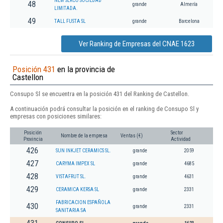
NEW SERCO SOCIEDAD
48
grande
Almería
LIMITADA.
49
TALL FUSTA SL
grande
Barcelona
Ver Ranking de Empresas del CNAE 1623
Posición 431
en la provincia de
Castellon
Consupo Sl se encuentra en la posición 431 del Ranking de Castellon.
A continuación podrá consultar la posición en el ranking de Consupo Sl y
empresas con posiciones similares:
Posición
Sector
Nombre de la empresa
Ventas (€)
Provincia
Actividad
426
SUN INKJET CERAMICS SL.
grande
2059
427
CARYMA IMPEX SL
grande
4685
428
VISTAFRUT SL.
grande
4631
429
CERAMICA KERSA SL
grande
2331
FABRICACION ESPAÑOLA
430
grande
2331
SANITARIA SA