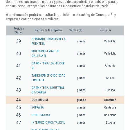
de otras estructuras de madera y piezas de carpintería y ebanistería para la
construcción, excepto las destinadas a construcción industrializada.
A continuación podrá consultar la posición en el ranking de Consupo Sl y
empresas con posiciones similares:
Posición
Nombre de la empresa
Ventas (€)
Provincia
Sector
HERMANOS CASARES DE LA
39
grande
Valladolid
FUENTE SL
MOLDURAS J MARTIN
40
grande
Valladolid
CALLEJA SL
CARPINTERIA LOVI-BLOCK
41
grande
Alicante
SL
TANE HERMETIC SOCIEDAD
42
grande
Gerona
LIMITADA
CARPINTERIA INDUSTRIAL
43
grande
Huesca
BINEFAR SA
44
CONSUPO SL
grande
Castellon
45
YOFRA SA
grande
Cantabria
46
PERFIL STAR SA
grande
Barcelona
47
INTERMEDIO MONTAJES SL
grande
Bizkaia