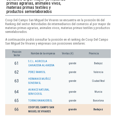
primas agrarias, animales vivos,
materias primas textiles y
productos semielaborados
Coop Del Campo San Miguel De Vivares se encuentra en la posición 66 del
Ranking del sector Actividades de intermediarios del comercio al por mayor de
materias primas agrarias, animales vivos, materias primas textiles y productos
semielaborados.
A continuación podrá consultar la posición en el ranking de Coop Del Campo
San Miguel De Vivares y empresas con posiciones similares:
Posición
Nombre de la empresa
Ventas (€)
Provincia
Sector
S.C.L. AGRICOLA
61
grande
Badajoz
GANADERA AL-KASERA
62
PEREZ RAMIS SL
grande
Valencia
HERMANOS MUÑOZ
63
grande
Ciudad Real
SONEIRA SL
AVANCE NATURAL
64
grande
Murcia
SERVICIOS SL
65
TORRAS RAMADERS SL
grande
Barcelona
COOP DEL CAMPO SAN
66
grande
Badajoz
MIGUEL DE VIVARES