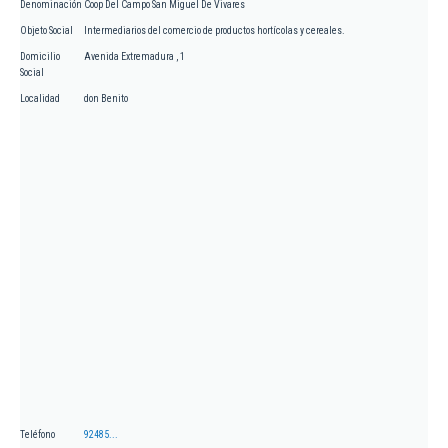
Denominación
Coop Del Campo San Miguel De Vivares
Objeto Social
Intermediarios del comercio de productos hortícolas y cereales.
Domicilio
Avenida Extremadura , 1
Social
Localidad
don Benito
Teléfono
92485...