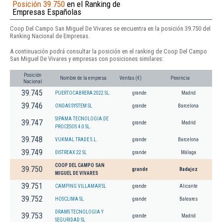
Posición 39.750
en el Ranking de
Empresas Españolas
Coop Del Campo San Miguel De Vivares se encuentra en la posición 39.750 del
Ranking Nacional de Empresas.
A continuación podrá consultar la posición en el ranking de Coop Del Campo
San Miguel De Vivares y empresas con posiciones similares:
Posición
Nombre de la empresa
Ventas (€)
Provincia
Nacional
39.745
PUERTOCABRERA 2022 SL.
grande
Madrid
39.746
ONDAS SYSTEM SL
grande
Barcelona
SIPAMA TECNOLOGIA DE
39.747
grande
Madrid
PROCESOS 4.0 SL.
39.748
VUKMAL TRADE S.L.
grande
Barcelona
39.749
DISTREAX 22 SL
grande
Málaga
COOP DEL CAMPO SAN
39.750
grande
Badajoz
MIGUEL DE VIVARES
39.751
CAMPING VILLAMAR SL
grande
Alicante
39.752
HOSCLIMA SL
grande
Baleares
DRAMS TECNOLOGIA Y
39.753
grande
Madrid
SEGURIDAD SL