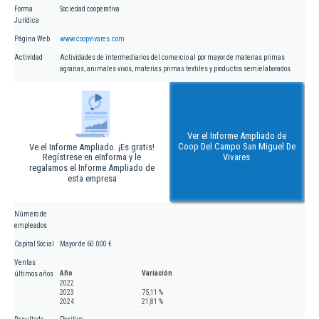
Forma
Sociedad cooperativa
Jurídica
Página Web
www.coopvivares.com
Actividad
Actividades de intermediarios del comercio al por mayor de materias primas
agrarias, animales vivos, materias primas textiles y productos semielaborados
Ver el Informe Ampliado de
Coop Del Campo San Miguel De
Ve el Informe Ampliado. ¡Es gratis!
Regístrese en eInforma y le
Vivares
regalamos el Informe Ampliado de
esta empresa
Número de
empleados
Capital Social
Mayor de 60.000 €
Ventas
Año
Variación
últimos años
2022
2023
75,11 %
2024
21,81 %