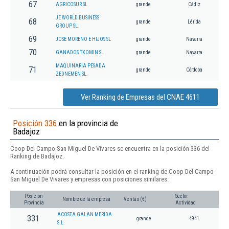
67
AGRICOSUR SL
grande
Cádiz
JE WORLD BUSINESS
68
grande
Lérida
GROUP SL.
69
JOSE MORENO E HIJOS SL
grande
Navarra
70
GANADOS TXOMIN SL
grande
Navarra
MAQUINARIA PESADA
71
grande
Córdoba
ZEDNEMEN SL.
Ver Ranking de Empresas del CNAE 4611
Posición 336
en la provincia de
Badajoz
Coop Del Campo San Miguel De Vivares se encuentra en la posición 336 del
Ranking de Badajoz.
A continuación podrá consultar la posición en el ranking de Coop Del Campo
San Miguel De Vivares y empresas con posiciones similares:
Posición
Sector
Nombre de la empresa
Ventas (€)
Provincia
Actividad
ACOSTA GALAN MERIDA
331
grande
4941
S.L.