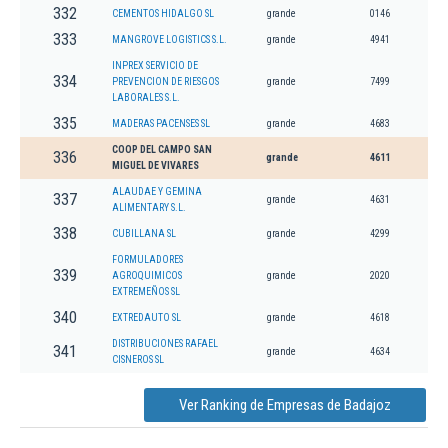
332
CEMENTOS HIDALGO SL
grande
0146
333
MANGROVE LOGISTICS S.L.
grande
4941
INPREX SERVICIO DE
334
PREVENCION DE RIESGOS
grande
7499
LABORALES S.L.
335
MADERAS PACENSES SL
grande
4683
COOP DEL CAMPO SAN
336
grande
4611
MIGUEL DE VIVARES
ALAUDAE Y GEMINA
337
grande
4631
ALIMENTARY S.L.
338
CUBILLANA SL
grande
4299
FORMULADORES
339
AGROQUIMICOS
grande
2020
EXTREMEÑOS SL
340
EXTREDAUTO SL
grande
4618
DISTRIBUCIONES RAFAEL
341
grande
4634
CISNEROS SL
Ver Ranking de Empresas de Badajoz