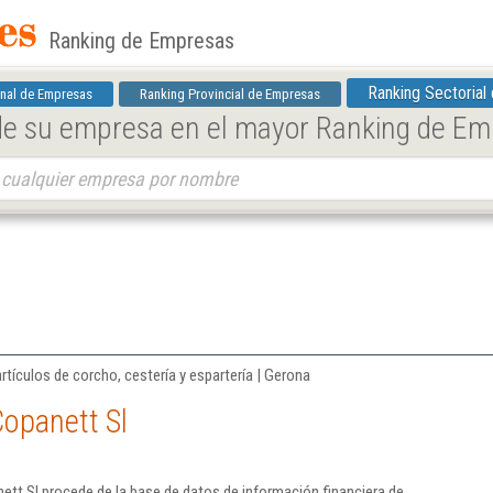
Ranking de Empresas
Ranking Sectorial
nal de Empresas
Ranking Provincial de Empresas
 de su empresa en el mayor Ranking de E
tículos de corcho, cestería y espartería | Gerona
opanett Sl
tt Sl procede de la base de datos de información financiera de