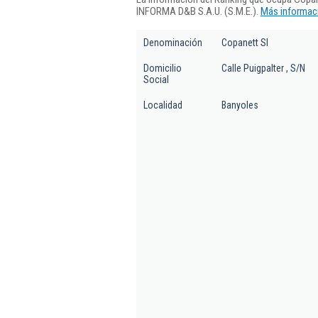
INFORMA D&B S.A.U. (S.M.E.).
Más informaci
Denominación
Copanett Sl
Domicilio
Calle Puigpalter , S/N
Social
Localidad
Banyoles