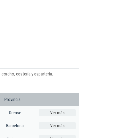
corcho, cestería y espartería.
Provincia
Orense
Ver más
Barcelona
Ver más