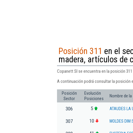
Posición 311
en el se
madera, artículos de c
Copanett Sl se encuentra en la posición 311 
A continuación podrá consultar la posición 
Posición
Evolución
Nombre de la
Sector
Posiciones
5
306
ATAUDES LA U
10
307
MOLDES DIM S