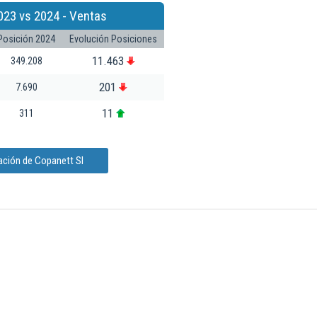
023 vs 2024 - Ventas
Posición 2024
Evolución Posiciones
11.463
349.208
201
7.690
11
311
ación de Copanett Sl