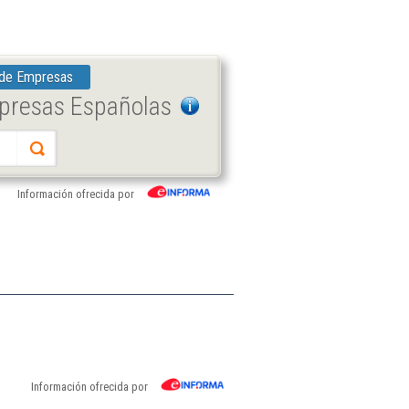
 de Empresas
mpresas Españolas
Información ofrecida por
Información ofrecida por