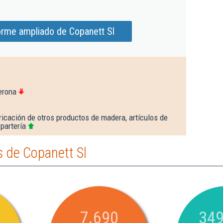
orme ampliado de Copanett Sl
erona
icación de otros productos de madera, artículos de
spartería
 de Copanett Sl
7.690
349