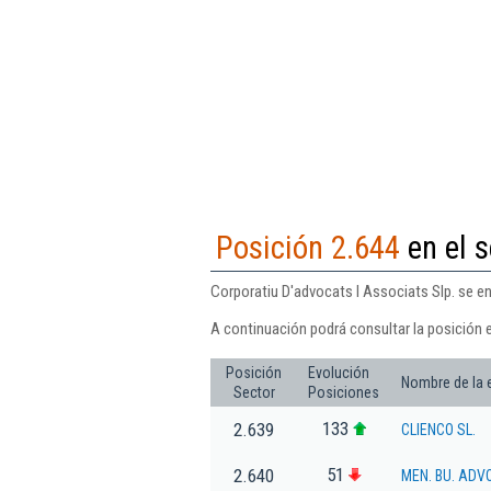
Posición 2.644
en el s
Corporatiu D'advocats I Associats Slp. se en
A continuación podrá consultar la posición e
Posición
Evolución
Nombre de la
Sector
Posiciones
133
2.639
CLIENCO SL.
51
2.640
MEN. BU. ADV