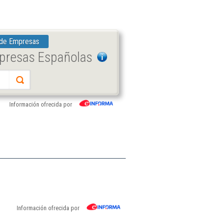
 de Empresas
mpresas Españolas
Información ofrecida por
Información ofrecida por