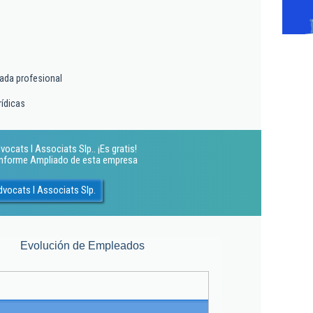
tada profesional
rídicas
ocats I Associats Slp.. ¡Es gratis!
 Informe Ampliado de esta empresa
dvocats I Associats Slp.
Evolución de Empleados