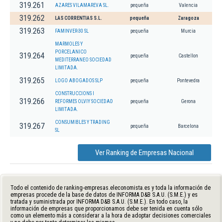
319.261
AZARES VILAMAREVA SL.
pequeña
Valencia
319.262
LAS CORRENTIAS S.L.
pequeña
Zaragoza
319.263
FAMINVER-30 SL
pequeña
Murcia
MARMOLES Y
PORCELANICO
319.264
pequeña
Castellon
MEDITERRANEO SOCIEDAD
LIMITADA.
319.265
LOGO ABOGADOS SLP
pequeña
Pontevedra
CONSTRUCCIONS I
319.266
REFORMES OLVIY SOCIEDAD
pequeña
Gerona
LIMITADA.
CONSUMIBLES Y TRADING
319.267
pequeña
Barcelona
SL
Ver Ranking de Empresas Nacional
Todo el contenido de ranking-empresas.eleconomista.es y toda la información de
empresas procede de la base de datos de INFORMA D&B S.A.U. (S.M.E.) y es
tratada y suministrada por INFORMA D&B S.A.U. (S.M.E.). En todo caso, la
información de empresas que proporcionamos debe ser tenida en cuenta sólo
como un elemento más a considerar a la hora de adoptar decisiones comerciales