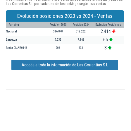
Las Correntias S.l. por cada uno de los rankings según sus ventas:
Evolución posiciones 2023 vs 2024 - Ventas
Ranking
Posición 2023
Posición 2024
Evolución Posiciones
2.414
Nacional
316.848
319.262
65
Zaragoza
7.233
7.168
3
Sector CNAE 0146
906
903
Acceda a toda la información de Las Correntias S.l.