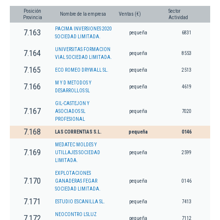
Posición
Sector
Nombre de la empresa
Ventas (€)
Provincia
Actividad
PACIMA INVERSIONES 2020
7.163
pequeña
6831
SOCIEDAD LIMITADA.
UNIVERSITAS FORMACION
7.164
pequeña
8553
VIAL SOCIEDAD LIMITADA.
7.165
ECO ROMEO DRYWALL SL.
pequeña
2513
M Y D METODOS Y
7.166
pequeña
4619
DESARROLLOS SL
GIL-CASTEJON Y
7.167
ASOCIADOS SL
pequeña
7020
PROFESIONAL
7.168
LAS CORRENTIAS S.L.
pequeña
0146
MEDATEC MOLDES Y
7.169
UTILLAJES SOCIEDAD
pequeña
2599
LIMITADA.
EXPLOTACIONES
7.170
GANADERAS FEGAR
pequeña
0146
SOCIEDAD LIMITADA.
7.171
ESTUDIO ESCANILLA SL.
pequeña
7413
NEOCONTRO LSLUZ
7.172
pequeña
7112