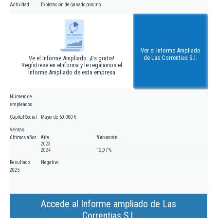
Actividad
Explotación de ganado porcino
Ver el Informe Ampliado
de Las Correntias S.l.
Ve el Informe Ampliado. ¡Es gratis!
Regístrese en eInforma y le regalamos el
Informe Ampliado de esta empresa
Número de
empleados
Capital Social
Mayor de 60.000 €
Ventas
Año
Variación
últimos años
2023
2024
12,97 %
Resultado
Negativo
2025
Accede al Informe ampliado de Las
Correntias S.l.