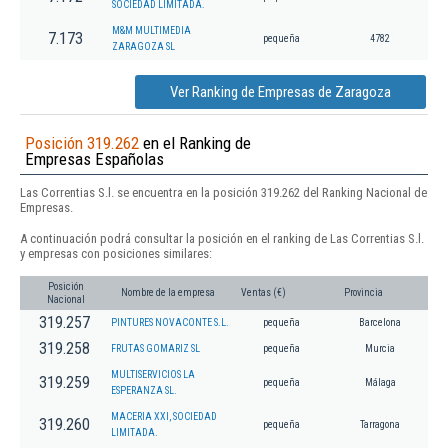
SOCIEDAD LIMITADA.
M&M MULTIMEDIA
7.173
pequeña
4782
ZARAGOZA SL
Ver Ranking de Empresas de Zaragoza
Posición 319.262
en el Ranking de
Empresas Españolas
Las Correntias S.l. se encuentra en la posición 319.262 del Ranking Nacional de
Empresas.
A continuación podrá consultar la posición en el ranking de Las Correntias S.l.
y empresas con posiciones similares:
Posición
Nombre de la empresa
Ventas (€)
Provincia
Nacional
319.257
PINTURES NOVACONTE S.L.
pequeña
Barcelona
319.258
FRUTAS GOMARIZ SL
pequeña
Murcia
MULTISERVICIOS LA
319.259
pequeña
Málaga
ESPERANZA SL.
MACERIA XXI, SOCIEDAD
319.260
pequeña
Tarragona
LIMITADA.