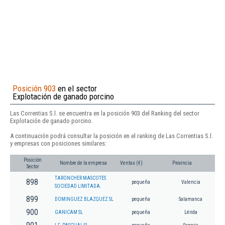
Posición 903
en el sector
Explotación de ganado porcino
Las Correntias S.l. se encuentra en la posición 903 del Ranking del sector
Explotación de ganado porcino.
A continuación podrá consultar la posición en el ranking de Las Correntias S.l.
y empresas con posiciones similares:
Posición
Nombre de la empresa
Ventas (€)
Provincia
Sector
TARONCHER MASCOTES
898
pequeña
Valencia
SOCIEDAD LIMITADA.
899
DOMINGUEZ BLAZQUEZ SL
pequeña
Salamanca
900
GANICAM SL
pequeña
Lérida