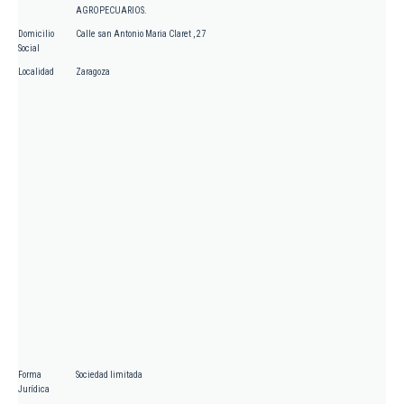
AGROPECUARIOS.
Domicilio
Calle san Antonio Maria Claret , 27
Social
Localidad
Zaragoza
Forma
Sociedad limitada
Jurídica