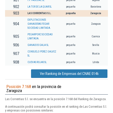
901
I.F. PASCUAL SL.
pequeña
Segovia
902
LA TOR DE LA QUAR SL
pequeña
Barcelona
903
LAS CORRENTIAS S.L.
pequeña
Zaragoza
EXPLOTACIONES
904
GANADERAS FEGAR
pequeña
Zaragoza
SOCIEDAD LIMITADA.
PEGARPORC SOCIEDAD
905
pequeña
Cuenca
LIMITADA.
906
GANADOS GALA SL
pequeña
Sevilla
CONSUELO PEREZ GALVEZ
907
pequeña
Murcia
SL
908
CUEVAS ROJAS SL
pequeña
Lérida
Ver Ranking de Empresas del CNAE 0146
Posición 7.168
en la provincia de
Zaragoza
Las Correntias S.l. se encuentra en la posición 7.168 del Ranking de Zaragoza.
A continuación podrá consultar la posición en el ranking de Las Correntias S.l.
y empresas con posiciones similares: