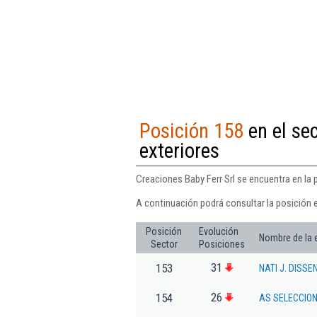
Posición 158
en el se
exteriores
Creaciones Baby Ferr Srl se encuentra en la 
A continuación podrá consultar la posición e
Posición
Evolución
Nombre de la
Sector
Posiciones
31
153
NATI J. DISSE
26
154
AS SELECCION