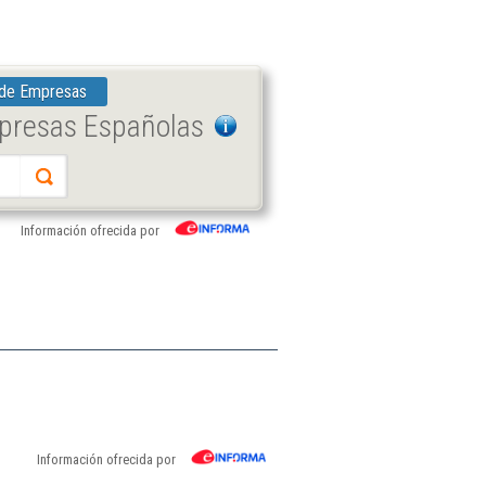
 de Empresas
mpresas Españolas
Información ofrecida por
Información ofrecida por