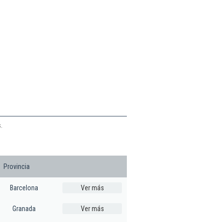
.
Provincia
Barcelona
Ver más
Granada
Ver más