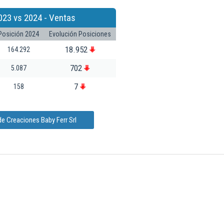
023 vs 2024 - Ventas
Posición 2024
Evolución Posiciones
18.952
164.292
702
5.087
7
158
e Creaciones Baby Ferr Srl