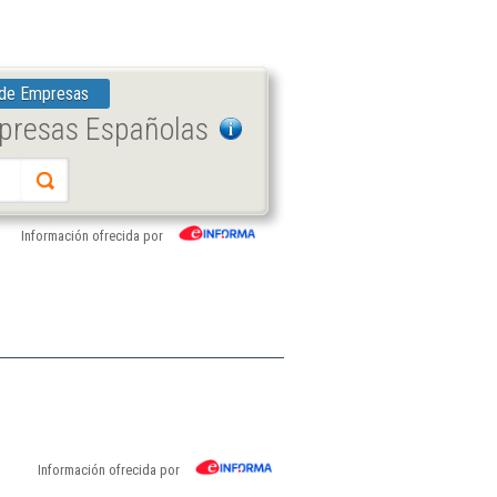
 de Empresas
mpresas Españolas
Información ofrecida por
Información ofrecida por