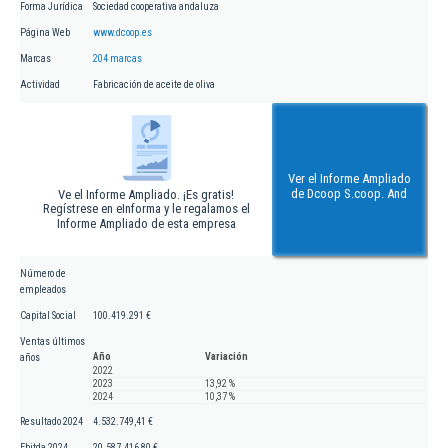
Forma Jurídica
Sociedad cooperativa andaluza
Página Web
www.dcoop.es
Marcas
204 marcas
Actividad
Fabricación de aceite de oliva
Ver el Informe Ampliado
de Dcoop S.coop. And
Ve el Informe Ampliado. ¡Es gratis!
Regístrese en eInforma y le regalamos el
Informe Ampliado de esta empresa
Número de
empleados
Capital Social
100.419.291 €
Ventas últimos
Año
Variación
años
2022
2023
13,92 %
2024
10,37 %
Resultado 2024
4.532.749,41 €
Ebitda 2024
20.587.416,80 €