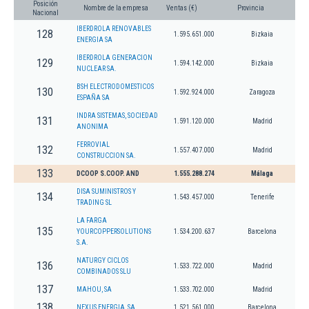
Posición
Nombre de la empresa
Ventas (€)
Provincia
Nacional
IBERDROLA RENOVABLES
128
1.595.651.000
Bizkaia
ENERGIA SA
IBERDROLA GENERACION
129
1.594.142.000
Bizkaia
NUCLEAR SA.
BSH ELECTRODOMESTICOS
130
1.592.924.000
Zaragoza
ESPAÑA SA
INDRA SISTEMAS, SOCIEDAD
131
1.591.120.000
Madrid
ANONIMA
FERROVIAL
132
1.557.407.000
Madrid
CONSTRUCCION SA.
133
DCOOP S.COOP. AND
1.555.288.274
Málaga
DISA SUMINISTROS Y
134
1.543.457.000
Tenerife
TRADING SL
LA FARGA
135
YOURCOPPERSOLUTIONS
1.534.200.637
Barcelona
S.A.
NATURGY CICLOS
136
1.533.722.000
Madrid
COMBINADOS SLU
137
MAHOU, SA
1.533.702.000
Madrid
138
NEXUS ENERGIA, SA
1.521.561.000
Barcelona