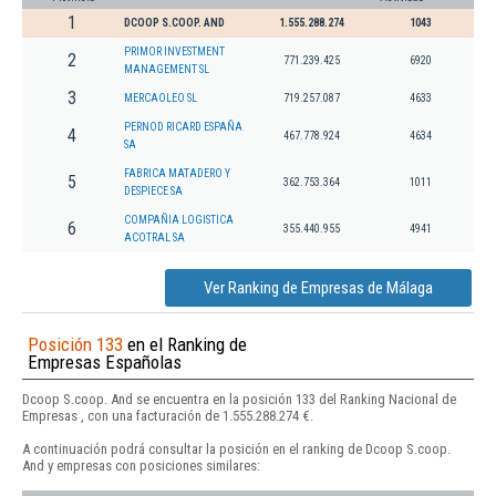
1
DCOOP S.COOP. AND
1.555.288.274
1043
PRIMOR INVESTMENT
2
771.239.425
6920
MANAGEMENT SL
3
MERCAOLEO SL
719.257.087
4633
PERNOD RICARD ESPAÑA
4
467.778.924
4634
SA
FABRICA MATADERO Y
5
362.753.364
1011
DESPIECE SA
COMPAÑIA LOGISTICA
6
355.440.955
4941
ACOTRAL SA
Ver Ranking de Empresas de Málaga
Posición 133
en el Ranking de
Empresas Españolas
Dcoop S.coop. And se encuentra en la posición 133 del Ranking Nacional de
Empresas , con una facturación de 1.555.288.274 €.
A continuación podrá consultar la posición en el ranking de Dcoop S.coop.
And y empresas con posiciones similares: