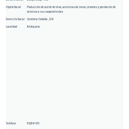
Objeto Social
Producción de aceite de oliva, aceitunas de mesa, cereales y prestación de
servicios a sus cooperativistas
Domicilio Social
Carretera Cordoba , S/N
Localidad
Antequera
Teléfono
952841451