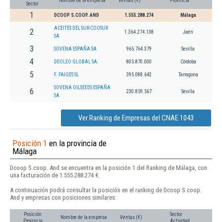
Nombre de la empresa
Ventas (€)
Provincia
Sector
1
DCOOP S.COOP. AND
1.555.288.274
Málaga
ACEITES DEL SUR-COOSUR
2
1.364.274.138
Jaén
SA
3
SOVENA ESPAÑA SA
965.764.379
Sevilla
4
DEOLEO GLOBAL SA.
805.870.000
Córdoba
5
F. FAIGES SL
395.088.642
Tarragona
SOVENA OILSEEDS ESPAÑA
6
230.859.567
Sevilla
SA
Ver Ranking de Empresas del CNAE 1043
Posición 1
en la provincia de
Málaga
Dcoop S.coop. And se encuentra en la posición 1 del Ranking de Málaga, con
una facturación de 1.555.288.274 €.
A continuación podrá consultar la posición en el ranking de Dcoop S.coop.
And y empresas con posiciones similares:
Posición
Sector
Nombre de la empresa
Ventas (€)
Provincia
Actividad