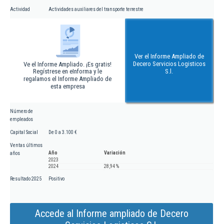
Actividad
Actividades auxiliares del transporte terrestre
Ver el Informe Ampliado de
Decero Servicios Logisticos
Ve el Informe Ampliado. ¡Es gratis!
Regístrese en eInforma y le
S.l.
regalamos el Informe Ampliado de
esta empresa
Número de
empleados
Capital Social
De 0 a 3.100 €
Ventas últimos
Año
Variación
años
2023
2024
28,94 %
Resultado 2025
Positivo
Accede al Informe ampliado de Decero