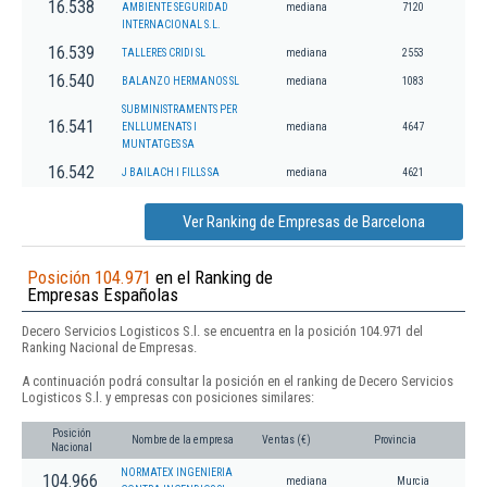
16.538
AMBIENTE SEGURIDAD
mediana
7120
INTERNACIONAL S.L.
16.539
TALLERES CRIDI SL
mediana
2553
16.540
BALANZO HERMANOS SL
mediana
1083
SUBMINISTRAMENTS PER
16.541
ENLLUMENATS I
mediana
4647
MUNTATGES SA
16.542
J BAILACH I FILLS SA
mediana
4621
Ver Ranking de Empresas de Barcelona
Posición 104.971
en el Ranking de
Empresas Españolas
Decero Servicios Logisticos S.l. se encuentra en la posición 104.971 del
Ranking Nacional de Empresas.
A continuación podrá consultar la posición en el ranking de Decero Servicios
Logisticos S.l. y empresas con posiciones similares:
Posición
Nombre de la empresa
Ventas (€)
Provincia
Nacional
NORMATEX INGENIERIA
104.966
mediana
Murcia