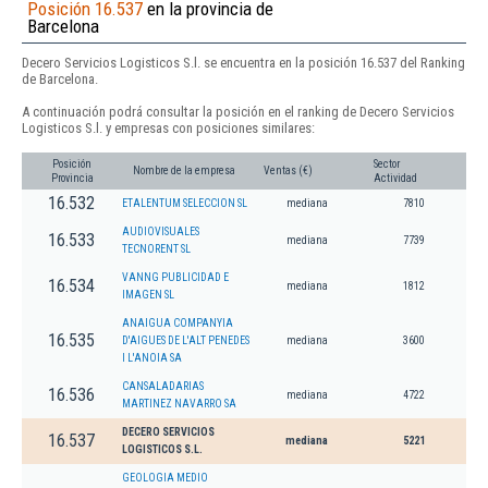
Posición 16.537
en la provincia de
Barcelona
Decero Servicios Logisticos S.l. se encuentra en la posición 16.537 del Ranking
de Barcelona.
A continuación podrá consultar la posición en el ranking de Decero Servicios
Logisticos S.l. y empresas con posiciones similares:
Posición
Sector
Nombre de la empresa
Ventas (€)
Provincia
Actividad
16.532
ETALENTUM SELECCION SL
mediana
7810
AUDIOVISUALES
16.533
mediana
7739
TECNORENT SL
VANNG PUBLICIDAD E
16.534
mediana
1812
IMAGEN SL
ANAIGUA COMPANYIA
16.535
D'AIGUES DE L'ALT PENEDES
mediana
3600
I L'ANOIA SA
CANSALADARIAS
16.536
mediana
4722
MARTINEZ NAVARRO SA
DECERO SERVICIOS
16.537
mediana
5221
LOGISTICOS S.L.
GEOLOGIA MEDIO