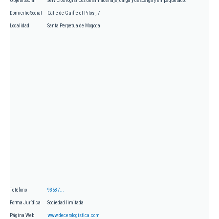
Objeto Social
Servicios logísticos de almacenaje, carga y descarga y empaquetado.
Domicilio Social
Calle de Guifre el Pilos , 7
Localidad
Santa Perpetua de Mogoda
Teléfono
93587...
Forma Jurídica
Sociedad limitada
Página Web
www.decerologistica.com