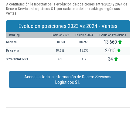
A continuación le mostramos la evolución de posiciones entre 2023 y 2024 de
Decero Servicios Logisticos S.l. por cada uno de los rankings según sus
ventas:
Evolución posiciones 2023 vs 2024 - Ventas
Ranking
Posición 2023
Posición 2024
Evolución Posiciones
13.660
Nacional
118.631
104.971
2.015
Barcelona
18.552
16.537
34
Sector CNAE 5221
451
417
Acceda a toda la información de Decero Servicios
Logisticos S.l.