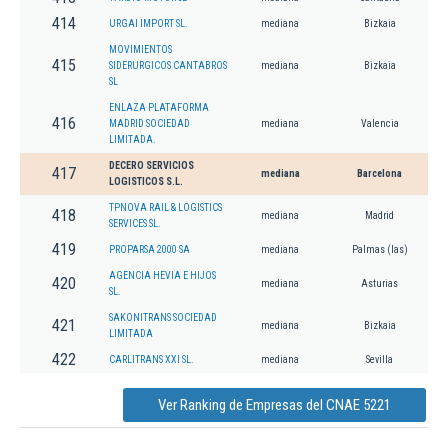
414
URGAI IMPORT SL.
mediana
Bizkaia
MOVIMIENTOS
415
SIDERURGICOS CANTABROS
mediana
Bizkaia
SL
ENLAZA PLATAFORMA
416
MADRID SOCIEDAD
mediana
Valencia
LIMITADA.
DECERO SERVICIOS
417
mediana
Barcelona
LOGISTICOS S.L.
TPNOVA RAIL & LOGISTICS
418
mediana
Madrid
SERVICES SL.
419
PROPARSA 2000 SA
mediana
Palmas (las)
AGENCIA HEVIA E HIJOS
420
mediana
Asturias
SL.
SAKONITRANS SOCIEDAD
421
mediana
Bizkaia
LIMITADA
422
CARLITRANS XXI SL.
mediana
Sevilla
Ver Ranking de Empresas del CNAE 5221