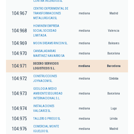
CONTRA INCENDIOS SL
CENTRO EXPERIMENTAL DE
104.967
TRANSFORMACIONES
mediana
Madrid
METALURGICAS SL
HOMINEM EMPRESA
104.968
SOCIAL SOCIEDAD
mediana
Valencia
LIMITADA.
104.969
MOON DREAMS RINCON SL.
mediana
Baleares
CANSALADARIAS
104.970
mediana
Barcelona
MARTINEZ NAVARRO SA
DECERO SERVICIOS
104.971
mediana
Barcelona
LOGISTICOS S.L.
CONSTRUCCIONES
104.972
mediana
Córdoba
JOYNACOM SL.
GEOLOGIA MEDIO
104.973
AMBIENTE SEGURIDAD
mediana
Barcelona
INTERNACIONAL S.L.
INSTALACIONES
104.974
mediana
Lugo
VALCARCE SL.
104.975
TALLERS G PRIEGO SL
mediana
Lérida
COMERCIAL MONTE
104.976
mediana
Madrid
IGUELDO SL