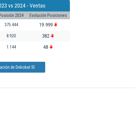
023 vs 2024 - Ventas
Posición 2024
Evolución Posiciones
19.999
375.444
382
8.920
48
1.144
mación de Dekobat Sl