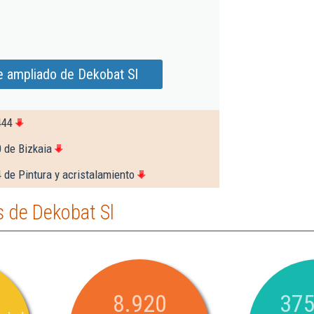
e ampliado de Dekobat Sl
444
 de Bizkaia
 de Pintura y acristalamiento
 de Dekobat Sl
8.920
375