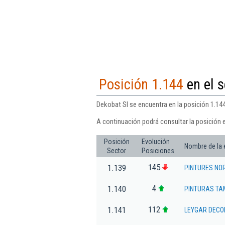
Posición 1.144
en el s
Dekobat Sl se encuentra en la posición 1.144
A continuación podrá consultar la posición 
Posición
Evolución
Nombre de la
Sector
Posiciones
145
1.139
PINTURES NOR
4
1.140
PINTURAS TA
112
1.141
LEYGAR DECO