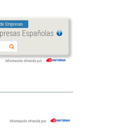
 de Empresas
mpresas Españolas
Información ofrecida por
Información ofrecida por