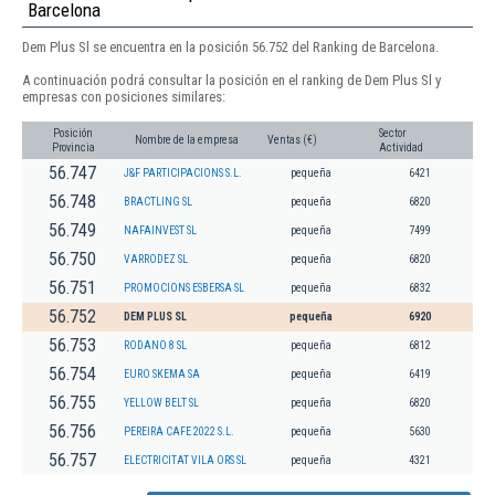
Barcelona
Dem Plus Sl se encuentra en la posición 56.752 del Ranking de Barcelona.
A continuación podrá consultar la posición en el ranking de Dem Plus Sl y
empresas con posiciones similares:
Posición
Sector
Nombre de la empresa
Ventas (€)
Provincia
Actividad
56.747
J&F PARTICIPACIONS S.L.
pequeña
6421
56.748
BRACTLING SL
pequeña
6820
56.749
NAFAINVEST SL
pequeña
7499
56.750
VARRODEZ SL
pequeña
6820
56.751
PROMOCIONS ESBERSA SL
pequeña
6832
56.752
DEM PLUS SL
pequeña
6920
56.753
RODANO 8 SL
pequeña
6812
56.754
EURO SKEMA SA
pequeña
6419
56.755
YELLOW BELT SL
pequeña
6820
56.756
PEREIRA CAFE 2022 S.L.
pequeña
5630
56.757
ELECTRICITAT VILA ORS SL
pequeña
4321