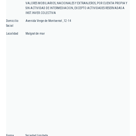
VALORES MOBILIARIOS, NACIONALES Y EXTRANJEROS, POR CUENTA PROPIA Y
SIN ACTIVIDAD DE INTERMEDIACION, EXCEPTO ACTIVIDADES RESERVADAS A
INST.INVER.COLECTIVA
Domicilio
Avenida Verge de Montserrat , 12 -14
Social
Localidad
Malgrat de mar
Forma
Sociedad limitada