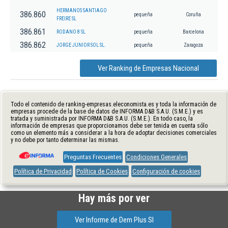
HERMANOS SANTIAGO
386.860
pequeña
Coruña
FREIRE SL
386.861
RODANO 8 SL
pequeña
Barcelona
386.862
JORGE JUNIOR SOL SL.
pequeña
Zaragoza
Ver Ranking de Empresas Nacional
Todo el contenido de ranking-empresas.eleconomista.es y toda la información de
empresas procede de la base de datos de INFORMA D&B S.A.U. (S.M.E.) y es
tratada y suministrada por INFORMA D&B S.A.U. (S.M.E.). En todo caso, la
información de empresas que proporcionamos debe ser tenida en cuenta sólo
como un elemento más a considerar a la hora de adoptar decisiones comerciales
y no debe por tanto determinar las mismas.
Preguntas Frecuentes
Condiciones Generales
Política de Privacidad
Política de Cookies
Configuración de cookies
Hay más por ver
Ver Informe de Dem Plus Sl