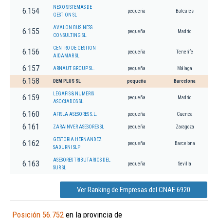
NEXO SISTEMAS DE
6.154
pequeña
Baleares
GESTION SL
AVALON BUSINESS
6.155
pequeña
Madrid
CONSULTING SL.
CENTRO DE GESTION
6.156
pequeña
Tenerife
AIDAMAR SL
6.157
ARNAUT GROUP SL.
pequeña
Málaga
6.158
DEM PLUS SL
pequeña
Barcelona
LEGAFIS & NUMERIS
6.159
pequeña
Madrid
ASOCIADOS SL.
6.160
AFISLA ASESORES S.L.
pequeña
Cuenca
6.161
ZARAINVER ASESORES SL
pequeña
Zaragoza
GESTORIA HERNANDEZ
6.162
pequeña
Barcelona
SADURNI SLP
ASESORES TRIBUTARIOS DEL
6.163
pequeña
Sevilla
SUR SL
Ver Ranking de Empresas del CNAE 6920
Posición 56.752
en la provincia de