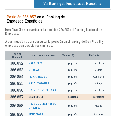
Ver Ranking de Empresas de Barcelona
Posición 386.857
en el Ranking de
Empresas Españolas
Dem Plus Sl se encuentra en la posición 386.857 del Ranking Nacional de
Empresas.
A continuación podrá consultar la posición en el ranking de Dem Plus Sl y
empresas con posiciones similares:
Posición
Nombre de la empresa
Ventas (€)
Provincia
Nacional
386.852
VARRODEZ SL
pequeña
Barcelona
386.853
GEFUSA SL
pequeña
Murcia
386.854
RIO CAPITAL S L
pequeña
Cantabria
386.855
ARNAUT GROUP SL.
pequeña
Málaga
386.856
PROMOCIONS ESBERSA SL
pequeña
Barcelona
386.857
DEM PLUS SL
pequeña
Barcelona
PROMOCIONES BARBERO
386.858
pequeña
Madrid
GARCIE SL
386.859
MENDEROZ SL
pequeña
Asturias