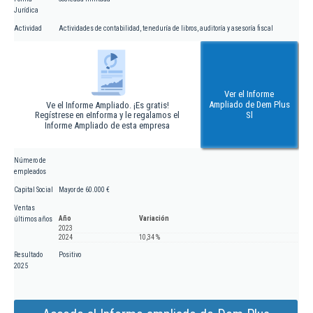
Jurídica
Actividad
Actividades de contabilidad, teneduría de libros, auditoría y asesoría fiscal
Ver el Informe
Ampliado de Dem Plus
Ve el Informe Ampliado. ¡Es gratis!
Regístrese en eInforma y le regalamos el
Sl
Informe Ampliado de esta empresa
Número de
empleados
Capital Social
Mayor de 60.000 €
Ventas
Año
Variación
últimos años
2023
2024
10,34 %
Resultado
Positivo
2025