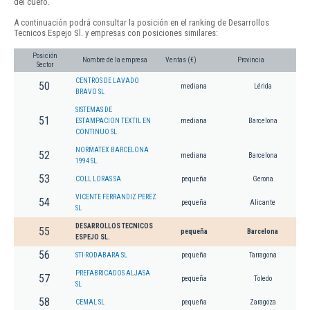
del cuero.
A continuación podrá consultar la posición en el ranking de Desarrollos
Tecnicos Espejo Sl. y empresas con posiciones similares:
Posición
Nombre de la empresa
Ventas (€)
Provincia
Sector
CENTROS DE LAVADO
50
mediana
Lérida
BRAVO SL
SISTEMAS DE
51
ESTAMPACION TEXTIL EN
mediana
Barcelona
CONTINUO SL.
NORMATEX BARCELONA
52
mediana
Barcelona
1994 SL.
53
COLL LORAS SA
pequeña
Gerona
VICENTE FERRANDIZ PEREZ
54
pequeña
Alicante
SL
DESARROLLOS TECNICOS
55
pequeña
Barcelona
ESPEJO SL.
56
STI-RODABARA SL
pequeña
Tarragona
PREFABRICADOS ALJASA
57
pequeña
Toledo
SL
58
CEMAL SL
pequeña
Zaragoza