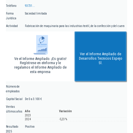
Teléfono
93731...
Forma
Sociedad limitada
Jurídica
Actividad
Fabricación de maquinaria para las industrias textil, de la confección y del cuero
Ver el Informe Ampliado de
Desarrollos Tecnicos Espejo
Ve el Informe Ampliado. ¡Es gratis!
Regístrese en eInforma y le
Sl.
regalamos el Informe Ampliado de
esta empresa
Número de
empleados
Capital Social
De 0 a 3.100 €
Ventas
Año
Variación
últimos años
2023
2024
-5,23 %
Resultado
Positivo
2025