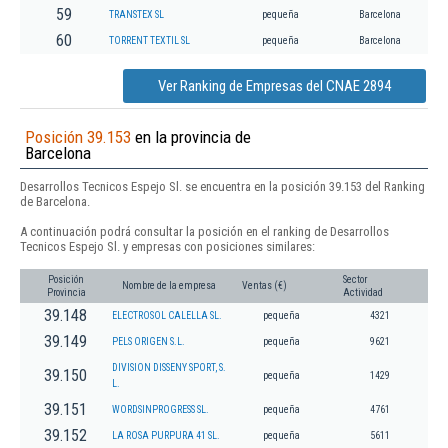
59
TRANSTEX SL
pequeña
Barcelona
60
TORRENT TEXTIL SL
pequeña
Barcelona
Ver Ranking de Empresas del CNAE 2894
Posición 39.153
en la provincia de
Barcelona
Desarrollos Tecnicos Espejo Sl. se encuentra en la posición 39.153 del Ranking
de Barcelona.
A continuación podrá consultar la posición en el ranking de Desarrollos
Tecnicos Espejo Sl. y empresas con posiciones similares:
Posición
Sector
Nombre de la empresa
Ventas (€)
Provincia
Actividad
39.148
ELECTROSOL CALELLA SL.
pequeña
4321
39.149
PELS ORIGEN S.L.
pequeña
9621
DIVISION DISSENY SPORT, S.
39.150
pequeña
1429
L.
39.151
WORDSINPROGRESS SL.
pequeña
4761
39.152
LA ROSA PURPURA 41 SL.
pequeña
5611