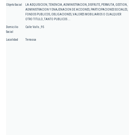
Objeto Social
LA ADQUISICION, TENENCIA, ADMINISTRACION, DISFRUTE, PERMUTA, GESTION,
ADMINISTRACION Y ENAJENACION DE ACCIONES, PARTICIPACIONES SOCIALES,
FONDOS PUBLICOS, OBLIGACIONES, VALORES MOBILIARIOS O CUALQUIER
OTRO TITULO, TANTO PUBLICOS ...
Domicilio
Calle Valls , 95
Social
Localidad
Terrassa