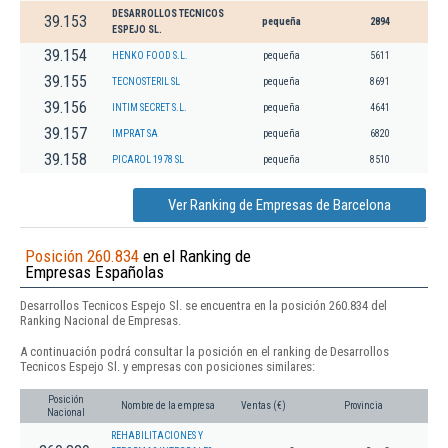
DESARROLLOS TECNICOS
39.153
pequeña
2894
ESPEJO SL.
39.154
HENKO FOOD S.L.
pequeña
5611
39.155
TECNOSTERIL SL
pequeña
8691
39.156
INTIM SECRET S.L.
pequeña
4641
39.157
IMPRAT SA
pequeña
6820
39.158
PICAROL 1978 SL
pequeña
8510
Ver Ranking de Empresas de Barcelona
Posición 260.834
en el Ranking de
Empresas Españolas
Desarrollos Tecnicos Espejo Sl. se encuentra en la posición 260.834 del
Ranking Nacional de Empresas.
A continuación podrá consultar la posición en el ranking de Desarrollos
Tecnicos Espejo Sl. y empresas con posiciones similares:
Posición
Nombre de la empresa
Ventas (€)
Provincia
Nacional
REHABILITACIONES Y