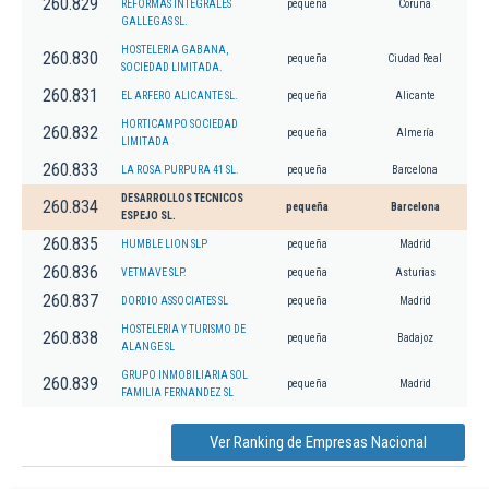
260.829
REFORMAS INTEGRALES
pequeña
Coruña
GALLEGAS SL.
HOSTELERIA GABANA,
260.830
pequeña
Ciudad Real
SOCIEDAD LIMITADA.
260.831
EL ARFERO ALICANTE SL.
pequeña
Alicante
HORTICAMPO SOCIEDAD
260.832
pequeña
Almería
LIMITADA
260.833
LA ROSA PURPURA 41 SL.
pequeña
Barcelona
DESARROLLOS TECNICOS
260.834
pequeña
Barcelona
ESPEJO SL.
260.835
HUMBLE LION SLP
pequeña
Madrid
260.836
VETMAVE SLP.
pequeña
Asturias
260.837
DORDIO ASSOCIATES SL
pequeña
Madrid
HOSTELERIA Y TURISMO DE
260.838
pequeña
Badajoz
ALANGE SL
GRUPO INMOBILIARIA SOL
260.839
pequeña
Madrid
FAMILIA FERNANDEZ SL
Ver Ranking de Empresas Nacional