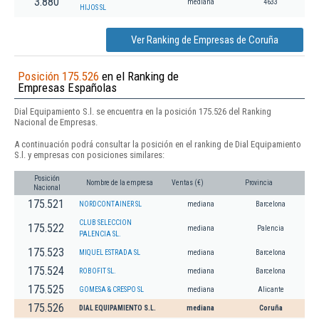
3.880
mediana
4633
HIJOS SL
Ver Ranking de Empresas de Coruña
Posición 175.526
en el Ranking de
Empresas Españolas
Dial Equipamiento S.l. se encuentra en la posición 175.526 del Ranking
Nacional de Empresas.
A continuación podrá consultar la posición en el ranking de Dial Equipamiento
S.l. y empresas con posiciones similares:
Posición
Nombre de la empresa
Ventas (€)
Provincia
Nacional
175.521
NORDCONTAINER SL
mediana
Barcelona
CLUB SELECCION
175.522
mediana
Palencia
PALENCIA SL.
175.523
MIQUEL ESTRADA SL
mediana
Barcelona
175.524
ROBOFIT SL.
mediana
Barcelona
175.525
GOMESA & CRESPO SL
mediana
Alicante
175.526
DIAL EQUIPAMIENTO S.L.
mediana
Coruña