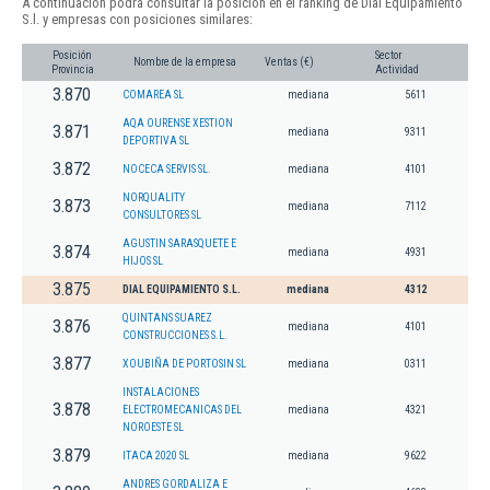
A continuación podrá consultar la posición en el ranking de Dial Equipamiento
S.l. y empresas con posiciones similares:
Posición
Sector
Nombre de la empresa
Ventas (€)
Provincia
Actividad
3.870
COMAREA SL
mediana
5611
AQA OURENSE XESTION
3.871
mediana
9311
DEPORTIVA SL
3.872
NOCECA SERVIS SL.
mediana
4101
NORQUALITY
3.873
mediana
7112
CONSULTORES SL
AGUSTIN SARASQUETE E
3.874
mediana
4931
HIJOS SL
3.875
DIAL EQUIPAMIENTO S.L.
mediana
4312
QUINTANS SUAREZ
3.876
mediana
4101
CONSTRUCCIONES S.L.
3.877
XOUBIÑA DE PORTOSIN SL
mediana
0311
INSTALACIONES
3.878
ELECTROMECANICAS DEL
mediana
4321
NOROESTE SL
3.879
ITACA 2020 SL
mediana
9622
ANDRES GORDALIZA E