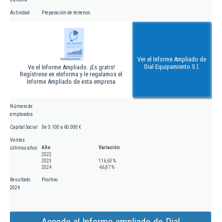
Actividad
Preparación de terrenos
Ver el Informe Ampliado de
Dial Equipamiento S.l.
Ve el Informe Ampliado. ¡Es gratis!
Regístrese en eInforma y le regalamos el
Informe Ampliado de esta empresa
Número de
empleados
Capital Social
De 3.100 a 60.000 €
Ventas
Año
Variación
últimos años
2022
2023
116,63 %
2024
-66,87 %
Resultado
Positivo
2024