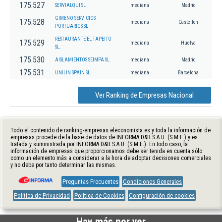
175.527
SERVIALQUI SL
mediana
Madrid
GIMENO SERVICIOS
175.528
mediana
Castellon
PORTUARIOS SL
RESTAURANTE EL TAPEITO
175.529
mediana
Huelva
SL.
175.530
AISLAMIENTOS SEIMPA SL
mediana
Madrid
175.531
UNILIN SPAIN SL.
mediana
Barcelona
Ver Ranking de Empresas Nacional
Todo el contenido de ranking-empresas.eleconomista.es y toda la información de
empresas procede de la base de datos de INFORMA D&B S.A.U. (S.M.E.) y es
tratada y suministrada por INFORMA D&B S.A.U. (S.M.E.). En todo caso, la
información de empresas que proporcionamos debe ser tenida en cuenta sólo
como un elemento más a considerar a la hora de adoptar decisiones comerciales
y no debe por tanto determinar las mismas.
Preguntas Frecuentes
Condiciones Generales
Política de Privacidad
Política de Cookies
Configuración de cookies
Hay más por ver