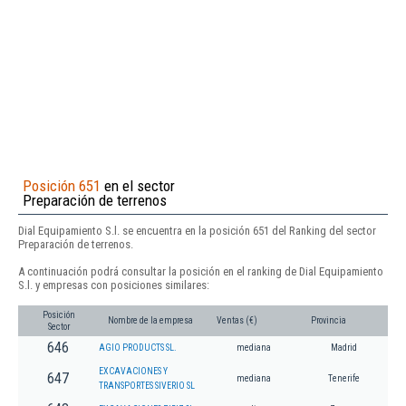
Posición 651
en el sector
Preparación de terrenos
Dial Equipamiento S.l. se encuentra en la posición 651 del Ranking del sector
Preparación de terrenos.
A continuación podrá consultar la posición en el ranking de Dial Equipamiento
S.l. y empresas con posiciones similares:
Posición
Nombre de la empresa
Ventas (€)
Provincia
Sector
646
AGIO PRODUCTS SL.
mediana
Madrid
EXCAVACIONES Y
647
mediana
Tenerife
TRANSPORTES SIVERIO SL