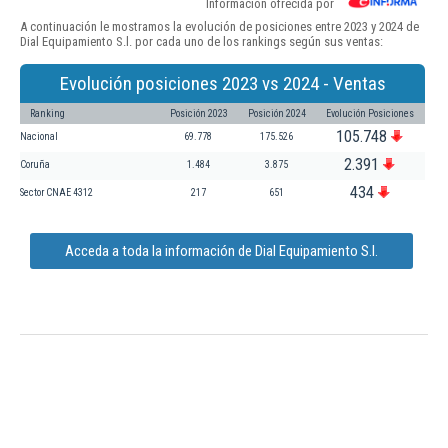
Información ofrecida por
A continuación le mostramos la evolución de posiciones entre 2023 y 2024 de
Dial Equipamiento S.l. por cada uno de los rankings según sus ventas:
Evolución posiciones 2023 vs 2024 - Ventas
Ranking
Posición 2023
Posición 2024
Evolución Posiciones
105.748
Nacional
69.778
175.526
2.391
Coruña
1.484
3.875
434
Sector CNAE 4312
217
651
Acceda a toda la información de Dial Equipamiento S.l.