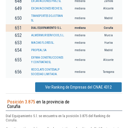
648
EXCAVACIONES PIRIZ SL
mediana
Zamora
649
EXCAVACIONES RECHE SL
mediana
Alicante
TRANSPORTES DOJOTRAN
650
mediana
Madrid
SL
651
DIAL EQUIPAMIENTO S.L.
mediana
Coruña
652
ALMERIMUR SERVICIOS, S.L.
mediana
Murcia
653
MACIAS FLORES SL.
mediana
Huelva
654
PROPEAL SA
mediana
Madrid
EXYMA CONSTRUCCIONES
655
mediana
Alicante
Y CONTRATAS SL
RECICLATS CONTESALP
656
mediana
Tarragona
SOCIEDAD LIMITADA.
Ver Ranking de Empresas del CNAE 4312
Posición 3.875
en la provincia de
Coruña
Dial Equipamiento S.l. se encuentra en la posición 3.875 del Ranking de
Coruña.