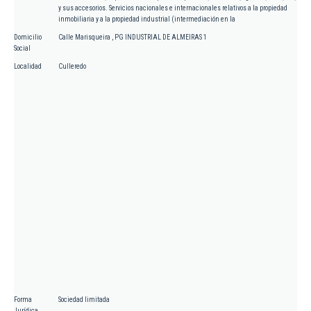
y sus accesorios. Servicios nacionales e internacionales relativos a la propiedad
inmobiliaria y a la propiedad industrial (intermediación en la
Domicilio
Calle Marisqueira , PG INDUSTRIAL DE ALMEIRAS 1
Social
Localidad
Culleredo
Forma
Sociedad limitada
Jurídica