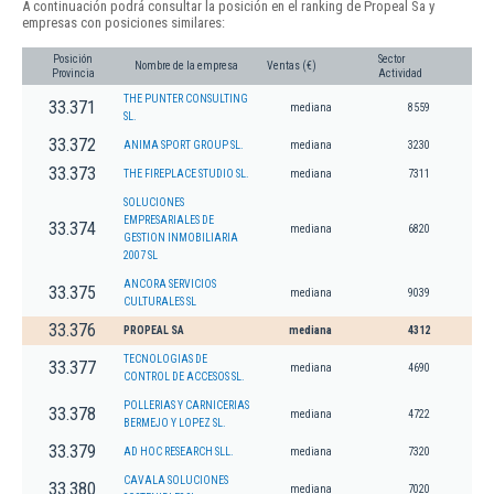
A continuación podrá consultar la posición en el ranking de Propeal Sa y
empresas con posiciones similares:
Posición
Sector
Nombre de la empresa
Ventas (€)
Provincia
Actividad
THE PUNTER CONSULTING
33.371
mediana
8559
SL.
33.372
ANIMA SPORT GROUP SL.
mediana
3230
33.373
THE FIREPLACE STUDIO SL.
mediana
7311
SOLUCIONES
EMPRESARIALES DE
33.374
mediana
6820
GESTION INMOBILIARIA
2007 SL
ANCORA SERVICIOS
33.375
mediana
9039
CULTURALES SL
33.376
PROPEAL SA
mediana
4312
TECNOLOGIAS DE
33.377
mediana
4690
CONTROL DE ACCESOS SL.
POLLERIAS Y CARNICERIAS
33.378
mediana
4722
BERMEJO Y LOPEZ SL.
33.379
AD HOC RESEARCH SLL.
mediana
7320
CAVALA SOLUCIONES
33.380
mediana
7020