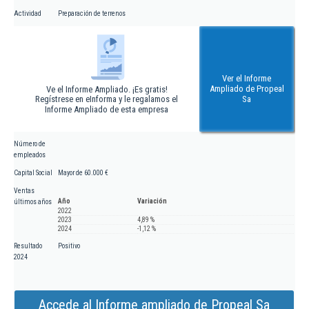
Actividad
Preparación de terrenos
Ver el Informe
Ampliado de Propeal
Ve el Informe Ampliado. ¡Es gratis!
Regístrese en eInforma y le regalamos el
Sa
Informe Ampliado de esta empresa
Número de
empleados
Capital Social
Mayor de 60.000 €
Ventas
Año
Variación
últimos años
2022
2023
4,89 %
2024
-1,12 %
Resultado
Positivo
2024
Accede al Informe ampliado de Propeal Sa