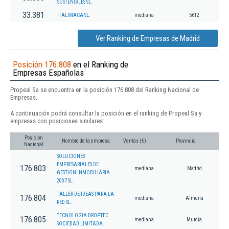
SOSTENIBLES SL.
33.381
ITALIMACA SL.
mediana
5612
Ver Ranking de Empresas de Madrid
Posición 176.808
en el Ranking de
Empresas Españolas
Propeal Sa se encuentra en la posición 176.808 del Ranking Nacional de
Empresas.
A continuación podrá consultar la posición en el ranking de Propeal Sa y
empresas con posiciones similares:
Posición
Nombre de la empresa
Ventas (€)
Provincia
Nacional
SOLUCIONES
EMPRESARIALES DE
176.803
mediana
Madrid
GESTION INMOBILIARIA
2007 SL
TALLER DE IDEAS PARA LA
176.804
mediana
Almería
RED SL.
TECNOLOGIA DROPTEC
176.805
mediana
Murcia
SOCIEDAD LIMITADA.