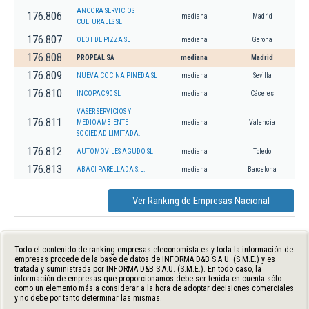
ANCORA SERVICIOS
176.806
mediana
Madrid
CULTURALES SL
176.807
OLOT DE PIZZA SL
mediana
Gerona
176.808
PROPEAL SA
mediana
Madrid
176.809
NUEVA COCINA PINEDA SL
mediana
Sevilla
176.810
INCOPAC 90 SL
mediana
Cáceres
VASER SERVICIOS Y
176.811
MEDIOAMBIENTE
mediana
Valencia
SOCIEDAD LIMITADA.
176.812
AUTOMOVILES AGUDO SL
mediana
Toledo
176.813
ABACI PARELLADA S.L.
mediana
Barcelona
Ver Ranking de Empresas Nacional
Todo el contenido de ranking-empresas.eleconomista.es y toda la información de
empresas procede de la base de datos de INFORMA D&B S.A.U. (S.M.E.) y es
tratada y suministrada por INFORMA D&B S.A.U. (S.M.E.). En todo caso, la
información de empresas que proporcionamos debe ser tenida en cuenta sólo
como un elemento más a considerar a la hora de adoptar decisiones comerciales
y no debe por tanto determinar las mismas.