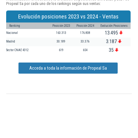
Propeal Sa por cada uno de los rankings según sus ventas:
Evolución posiciones 2023 vs 2024 - Ventas
Ranking
Posición 2023
Posición 2024
Evolución Posiciones
13.495
Nacional
163.313
176.808
3.187
Madrid
30.189
33.376
35
Sector CNAE 4312
619
654
Acceda a toda la información de Propeal Sa