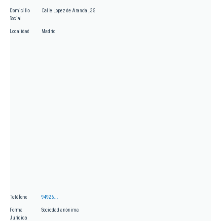
Domicilio
Calle Lopez de Aranda , 35
Social
Localidad
Madrid
Teléfono
94926...
Forma
Sociedad anónima
Jurídica