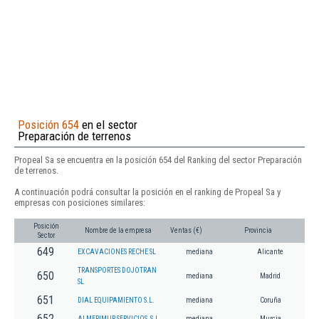
Posición 654
en el sector
Preparación de terrenos
Propeal Sa se encuentra en la posición 654 del Ranking del sector Preparación
de terrenos.
A continuación podrá consultar la posición en el ranking de Propeal Sa y
empresas con posiciones similares:
Posición
Nombre de la empresa
Ventas (€)
Provincia
Sector
649
EXCAVACIONES RECHE SL
mediana
Alicante
TRANSPORTES DOJOTRAN
650
mediana
Madrid
SL
651
DIAL EQUIPAMIENTO S.L.
mediana
Coruña
652
ALMERIMUR SERVICIOS, S.L.
mediana
Murcia