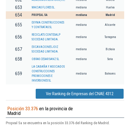
653
MACIAS FLORES SL.
mediana
Huelva
654
PROPEAL SA
mediana
Madrid
EXYMA CONSTRUCCIONES
655
mediana
Alicante
Y CONTRATAS SL
RECICLATS CONTESALP
656
mediana
Tarragona
SOCIEDAD LIMITADA.
EXCAVACIONES JOIZ
657
mediana
Bizkaia
SOCIEDAD LIMITADA.
658
OBRAS CESAR SANZ SL
mediana
Soria
LA CABAÑA Y ASOCIADOS
CONSTRUCCIONES
659
mediana
Baleares
PROMOCIONES E
INVERSIONES SL
Ver Ranking de Empresas del CNAE 4312
Posición 33.376
en la provincia de
Madrid
Propeal Sa se encuentra en la posición 33.376 del Ranking de Madrid.