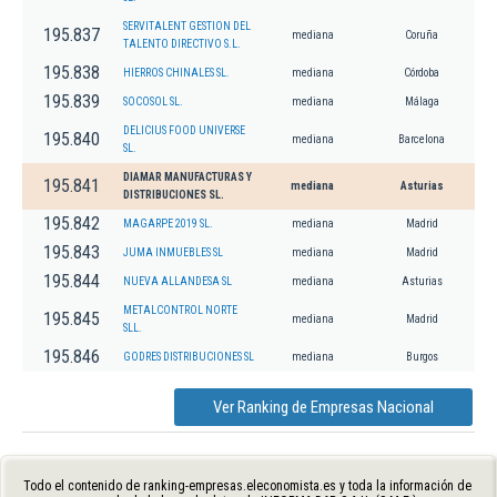
SERVITALENT GESTION DEL
195.837
mediana
Coruña
TALENTO DIRECTIVO S.L.
195.838
HIERROS CHINALES SL.
mediana
Córdoba
195.839
SOCOSOL SL.
mediana
Málaga
DELICIUS FOOD UNIVERSE
195.840
mediana
Barcelona
SL.
DIAMAR MANUFACTURAS Y
195.841
mediana
Asturias
DISTRIBUCIONES SL.
195.842
MAGARPE 2019 SL.
mediana
Madrid
195.843
JUMA INMUEBLES SL
mediana
Madrid
195.844
NUEVA ALLANDESA SL
mediana
Asturias
METALCONTROL NORTE
195.845
mediana
Madrid
SLL.
195.846
GODRES DISTRIBUCIONES SL
mediana
Burgos
Ver Ranking de Empresas Nacional
Todo el contenido de ranking-empresas.eleconomista.es y toda la información de