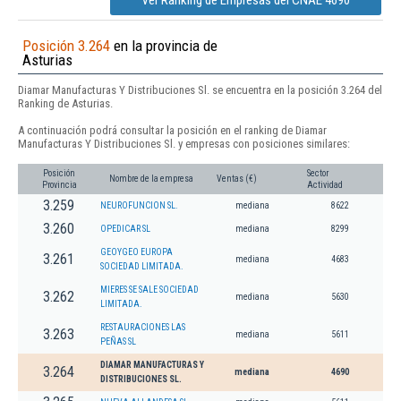
Ver Ranking de Empresas del CNAE 4690
Posición 3.264
en la provincia de
Asturias
Diamar Manufacturas Y Distribuciones Sl. se encuentra en la posición 3.264 del
Ranking de Asturias.
A continuación podrá consultar la posición en el ranking de Diamar
Manufacturas Y Distribuciones Sl. y empresas con posiciones similares:
Posición
Sector
Nombre de la empresa
Ventas (€)
Provincia
Actividad
3.259
NEUROFUNCION SL.
mediana
8622
3.260
OPEDICAR SL
mediana
8299
GEOYGEO EUROPA
3.261
mediana
4683
SOCIEDAD LIMITADA.
MIERES SE SALE SOCIEDAD
3.262
mediana
5630
LIMITADA.
RESTAURACIONES LAS
3.263
mediana
5611
PEÑAS SL
DIAMAR MANUFACTURAS Y
3.264
mediana
4690
DISTRIBUCIONES SL.