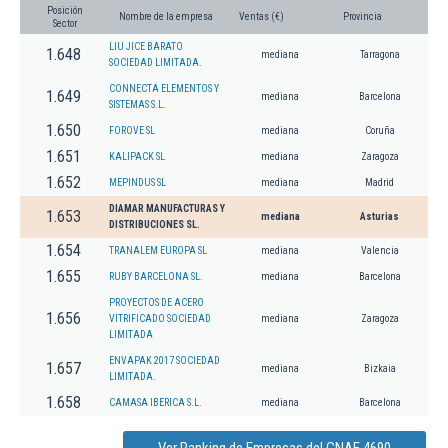
Posición
Nombre de la empresa
Ventas (€)
Provincia
Sector
LIU JICE BARATO
1.648
mediana
Tarragona
SOCIEDAD LIMITADA.
CONNECTA ELEMENTOS Y
1.649
mediana
Barcelona
SISTEMAS S.L.
1.650
FOROVE SL
mediana
Coruña
1.651
KALIPACK SL
mediana
Zaragoza
1.652
MEPINDUS SL
mediana
Madrid
DIAMAR MANUFACTURAS Y
1.653
mediana
Asturias
DISTRIBUCIONES SL.
1.654
TRANALEM EUROPA SL
mediana
Valencia
1.655
RUBY BARCELONA SL.
mediana
Barcelona
PROYECTOS DE ACERO
1.656
VITRIFICADO SOCIEDAD
mediana
Zaragoza
LIMITADA
ENVAPAK 2017 SOCIEDAD
1.657
mediana
Bizkaia
LIMITADA.
1.658
CAMASA IBERICA S.L.
mediana
Barcelona