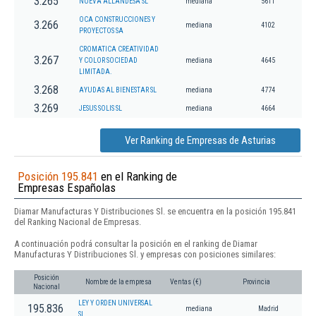
3.265
NUEVA ALLANDESA SL
mediana
5611
OCA CONSTRUCCIONES Y
3.266
mediana
4102
PROYECTOS SA
CROMATICA CREATIVIDAD
3.267
Y COLOR SOCIEDAD
mediana
4645
LIMITADA.
3.268
AYUDAS AL BIENESTAR SL
mediana
4774
3.269
JESUS SOLIS SL
mediana
4664
Ver Ranking de Empresas de Asturias
Posición 195.841
en el Ranking de
Empresas Españolas
Diamar Manufacturas Y Distribuciones Sl. se encuentra en la posición 195.841
del Ranking Nacional de Empresas.
A continuación podrá consultar la posición en el ranking de Diamar
Manufacturas Y Distribuciones Sl. y empresas con posiciones similares:
Posición
Nombre de la empresa
Ventas (€)
Provincia
Nacional
LEY Y ORDEN UNIVERSAL
195.836
mediana
Madrid
SL.