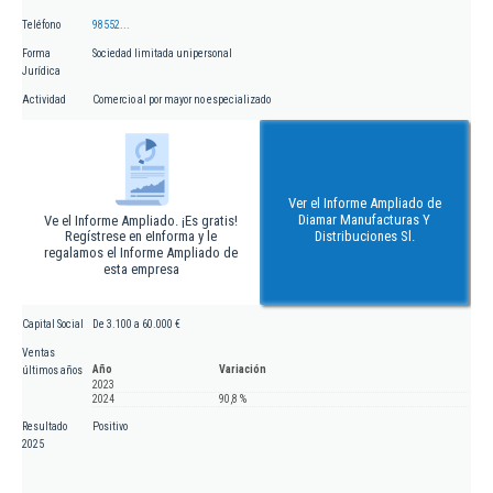
Teléfono
98552...
Forma
Sociedad limitada unipersonal
Jurídica
Actividad
Comercio al por mayor no especializado
Ver el Informe Ampliado de
Diamar Manufacturas Y
Ve el Informe Ampliado. ¡Es gratis!
Regístrese en eInforma y le
Distribuciones Sl.
regalamos el Informe Ampliado de
esta empresa
Capital Social
De 3.100 a 60.000 €
Ventas
Año
Variación
últimos años
2023
2024
90,8 %
Resultado
Positivo
2025