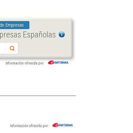
 de Empresas
mpresas Españolas
Información ofrecida por
Información ofrecida por