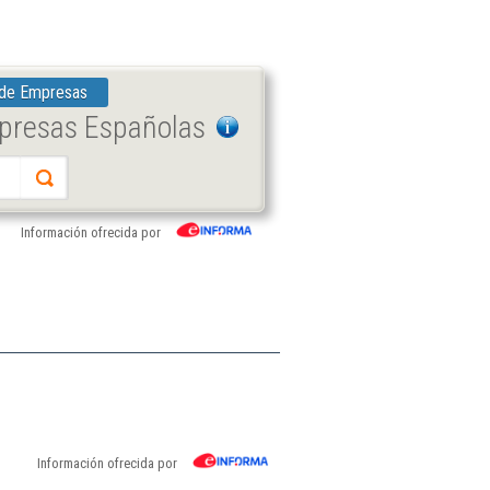
 de Empresas
mpresas Españolas
Información ofrecida por
Información ofrecida por