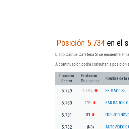
Posición 5.734
en el s
Disco Cactus Cafeteria Sl se encuentra en la
A continuación podrá consultar la posición 
Posición
Evolución
Nombre de la
Sector
Posiciones
1.015
5.729
HERTAGO SL
119
5.730
BAR BARCELO
31
5.731
FREIJIDO NOV
5.732
(ND)
AUTOVIDEO S