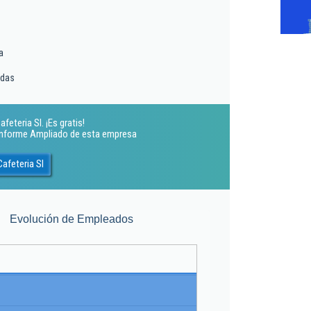
a
idas
eteria Sl. ¡Es gratis!
 Informe Ampliado de esta empresa
afeteria Sl
Evolución de Empleados