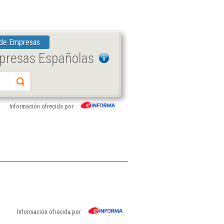
 de Empresas
mpresas Españolas
Información ofrecida por
Información ofrecida por