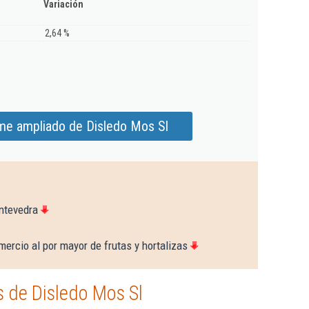
Variación
2,64 %
rme ampliado de Disledo Mos Sl
ntevedra
ercio al por mayor de frutas y hortalizas
 de Disledo Mos Sl