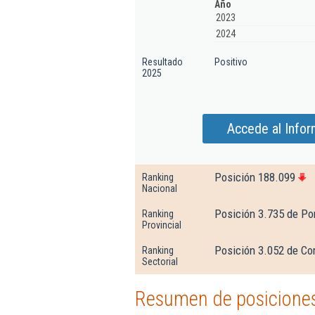
Año
2023
2024
Resultado
Positivo
2025
Accede al Info
Posición 188.099
Ranking
Nacional
Posición 3.735 de Po
Ranking
Provincial
Posición 3.052 de Com
Ranking
Sectorial
Resumen de posiciones