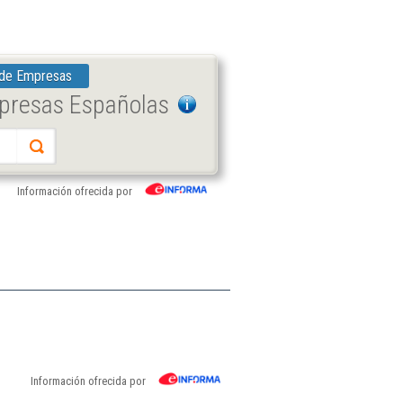
 de Empresas
mpresas Españolas
Información ofrecida por
Información ofrecida por