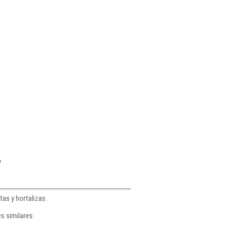
y
as y hortalizas.
s similares: