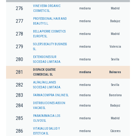
VINE VERA ORGANIC
276
mediana
Madrid
COSMETIC SL.
PROFESSIONAL HAIR AND
277
mediana
Badajoz
BEAUTY S.L.
BELLAPIERRE COSMETICS
278
mediana
Madrid
EUROPE SL.
SOLER'S BEAUTY BUSINESS
279
mediana
Valencia
SL.
EXTENSIONES SUR
280
mediana
Sevilla
SOCIEDAD LIMITADA.
DISPACK QUATRE
281
mediana
Baleares
COMERCIAL SL
ALFALFAILLANES
282
mediana
Sevilla
SOCIEDAD LIMITADA.
283
FARMACOMPRA ONLINE SL
mediana
Barcelona
DISTRIBUCIONES ABDON
284
mediana
Badajoz
VACAS SL
PARAFARMACIA LOS
285
mediana
Madrid
OLIVOS SL
VITASALUD SALUD Y
286
mediana
Cáceres
ESTETICA SL