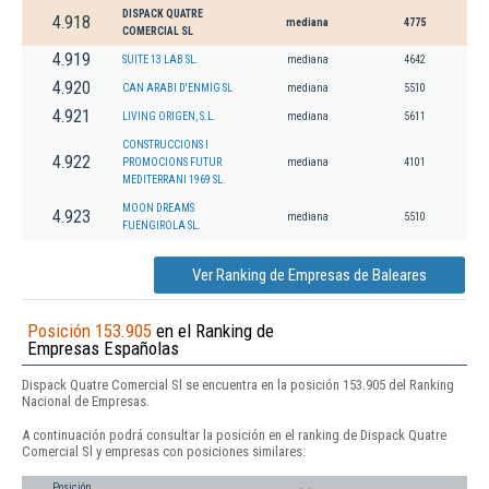
DISPACK QUATRE
4.918
mediana
4775
COMERCIAL SL
4.919
SUITE 13 LAB SL.
mediana
4642
4.920
CAN ARABI D'ENMIG SL
mediana
5510
4.921
LIVING ORIGEN, S.L.
mediana
5611
CONSTRUCCIONS I
4.922
PROMOCIONS FUTUR
mediana
4101
MEDITERRANI 1969 SL.
MOON DREAMS
4.923
mediana
5510
FUENGIROLA SL.
Ver Ranking de Empresas de Baleares
Posición 153.905
en el Ranking de
Empresas Españolas
Dispack Quatre Comercial Sl se encuentra en la posición 153.905 del Ranking
Nacional de Empresas.
A continuación podrá consultar la posición en el ranking de Dispack Quatre
Comercial Sl y empresas con posiciones similares:
Posición