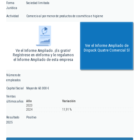
Forma
Sociedad limitada
Jurídica
Actividad
Comercio al por menor de productos de cosmética e higiene
Ver el Informe Ampliado de
Dispack Quatre Comercial Sl
Ve el Informe Ampliado. ¡Es gratis!
Regístrese en eInforma y le regalamos
el Informe Ampliado de esta empresa
Número de
empleados
Capital Social
Mayor de 60.000 €
Ventas
Año
Variación
últimos años
2023
2024
11,91 %
Resultado
Positivo
2025