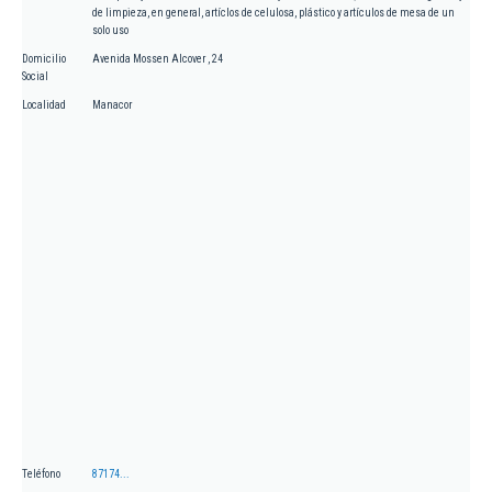
de limpieza, en general, artíclos de celulosa, plástico y artículos de mesa de un
solo uso
Domicilio
Avenida Mossen Alcover , 24
Social
Localidad
Manacor
Teléfono
87174...