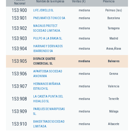
Nombre de la empresa
Ventas (€)
Provincia
Nacional
153.900
LIFE JEWELLS SL
mediana
Palmas (las)
153.901
PNEUMATICS TONICO SA
mediana
Barcelona
MAGNUS PROTECT
153.902
mediana
Tarragona
SOCIEDAD LIMITADA.
153.903
PULPO A LA BRASA SL.
mediana
Madrid
HARINAS Y DERIVADOS
153.904
mediana
Arava,Álava
IBARRONDO SA
DISPACK QUATRE
153.905
mediana
Baleares
COMERCIAL SL
APARTOSSA SOCIEDAD
153.906
mediana
Gerona
ANONIMA
HERMANOS MIÑANA
153.907
mediana
Valencia
ESTRUCH SL
LA CASETA PUNTA DEL
153.908
mediana
Tenerife
HIDALGO SL
PARQUES DE MARIPOSAS
153.909
mediana
Málaga
SL.
BAKER TRADE SOCIEDAD
153.910
mediana
Albacete
LIMITADA.