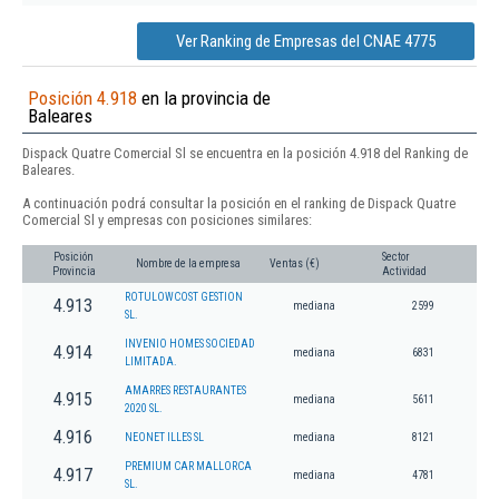
Ver Ranking de Empresas del CNAE 4775
Posición 4.918
en la provincia de
Baleares
Dispack Quatre Comercial Sl se encuentra en la posición 4.918 del Ranking de
Baleares.
A continuación podrá consultar la posición en el ranking de Dispack Quatre
Comercial Sl y empresas con posiciones similares:
Posición
Sector
Nombre de la empresa
Ventas (€)
Provincia
Actividad
ROTULOWCOST GESTION
4.913
mediana
2599
SL.
INVENIO HOMES SOCIEDAD
4.914
mediana
6831
LIMITADA.
AMARRES RESTAURANTES
4.915
mediana
5611
2020 SL.
4.916
NEONET ILLES SL
mediana
8121
PREMIUM CAR MALLORCA
4.917
mediana
4781
SL.