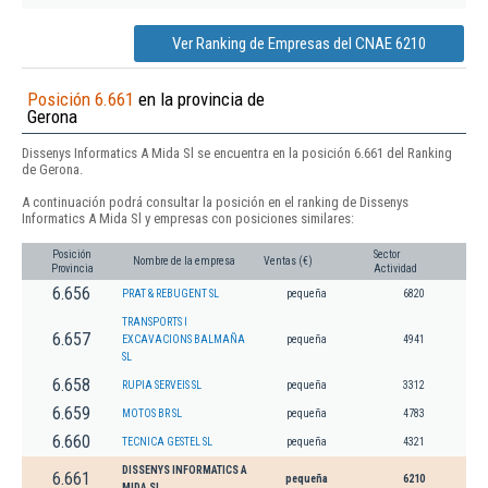
Ver Ranking de Empresas del CNAE 6210
Posición 6.661
en la provincia de
Gerona
Dissenys Informatics A Mida Sl se encuentra en la posición 6.661 del Ranking
de Gerona.
A continuación podrá consultar la posición en el ranking de Dissenys
Informatics A Mida Sl y empresas con posiciones similares:
Posición
Sector
Nombre de la empresa
Ventas (€)
Provincia
Actividad
6.656
PRAT & REBUGENT SL
pequeña
6820
TRANSPORTS I
6.657
EXCAVACIONS BALMAÑA
pequeña
4941
SL
6.658
RUPIA SERVEIS SL
pequeña
3312
6.659
MOTOS BR SL
pequeña
4783
6.660
TECNICA GESTEL SL
pequeña
4321
DISSENYS INFORMATICS A
6.661
pequeña
6210
MIDA SL