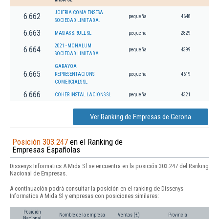
JOIERIA COMA ENSESA
6.662
pequeña
4648
SOCIEDAD LIMITADA.
6.663
MASIAS & RULL SL
pequeña
2829
2021 - MONALUM
6.664
pequeña
4399
SOCIEDAD LIMITADA.
GARAYOA
6.665
REPRESENTACIONS
pequeña
4619
COMERCIALS SL
6.666
COHER INSTAL LACIONS SL
pequeña
4321
Ver Ranking de Empresas de Gerona
Posición 303.247
en el Ranking de
Empresas Españolas
Dissenys Informatics A Mida Sl se encuentra en la posición 303.247 del Ranking
Nacional de Empresas.
A continuación podrá consultar la posición en el ranking de Dissenys
Informatics A Mida Sl y empresas con posiciones similares:
Posición
Nombre de la empresa
Ventas (€)
Provincia
Nacional