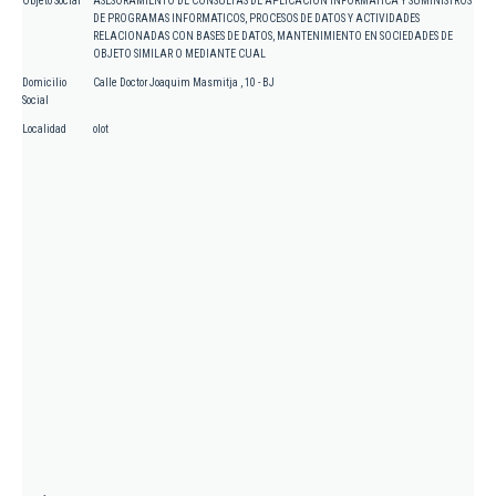
Objeto Social
ASESORAMIENTO DE CONSULTAS DE APLICACION INFORMATICA Y SUMINISTROS
DE PROGRAMAS INFORMATICOS, PROCESOS DE DATOS Y ACTIVIDADES
RELACIONADAS CON BASES DE DATOS, MANTENIMIENTO EN SOCIEDADES DE
OBJETO SIMILAR O MEDIANTE CUAL
Domicilio
Calle Doctor Joaquim Masmitja , 10 - BJ
Social
Localidad
olot