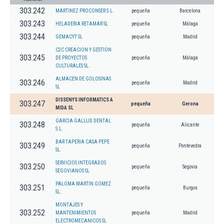
303.242
MARTINEZ PROCONSER S.L.
pequeña
Barcelona
303.243
HELADERIA RETAMAR SL
pequeña
Málaga
303.244
GEMACYT SL
pequeña
Madrid
C2C CREACION Y GESTION
303.245
DE PROYECTOS
pequeña
Málaga
CULTURALES SL.
ALMACEN DE GOLOSINAS
303.246
pequeña
Madrid
SL
DISSENYS INFORMATICS A
303.247
pequeña
Gerona
MIDA SL
GARCIA GALLUD DENTAL
303.248
pequeña
Alicante
S.L.
BAR TAPERIA CASA PEPE
303.249
pequeña
Pontevedra
SL.
SERVICIOS INTEGRADOS
303.250
pequeña
Segovia
SEGOVIANOS SL
PALOMA MARTIN GOMEZ
303.251
pequeña
Burgos
SL.
MONTAJES Y
303.252
MANTENIMIENTOS
pequeña
Madrid
ELECTROMECANICOS SL