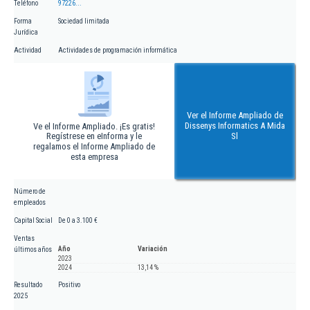
Teléfono
97226...
Forma
Sociedad limitada
Jurídica
Actividad
Actividades de programación informática
Ver el Informe Ampliado de
Dissenys Informatics A Mida
Ve el Informe Ampliado. ¡Es gratis!
Regístrese en eInforma y le
Sl
regalamos el Informe Ampliado de
esta empresa
Número de
empleados
Capital Social
De 0 a 3.100 €
Ventas
Año
Variación
últimos años
2023
2024
13,14 %
Resultado
Positivo
2025