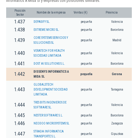
Informatics A Mida Sl y empresas con posiciones similares:
Posición
Nombre de la empresa
Ventas (€)
Provincia
Sector
1.437
DEPASIFY SL.
pequeña
Valencia
1.438
EXTREME MICRO SL.
pequeña
Barcelona
CORE SYSTEMS SERVICIOS Y
1.439
pequeña
Madrid
SOLUCIONES SL
VERATECH FOR HEALTH
1.440
pequeña
Valencia
SOCIEDAD LIMITADA
1.441
DOST AI SOLUTIONS S.L.
pequeña
Barcelona
DISSENYS INFORMATICS A
1.442
pequeña
Gerona
MIDA SL
GLOBALSTECH
1.443
DEVELOPMENT SOCIEDAD
pequeña
Tarragona
LIMITADA.
TRES BITS INGENIEROS DE
1.444
pequeña
Valencia
SOFTWARE SL.
1.445
NESTER SOFTWARE S.L.
pequeña
Barcelona
1.446
NEODOO MICROSYSTEMS SL
pequeña
Zaragoza
STRADA INFORMATICA
1.447
pequeña
Gipuzkoa
TRANSPORTE S.L.