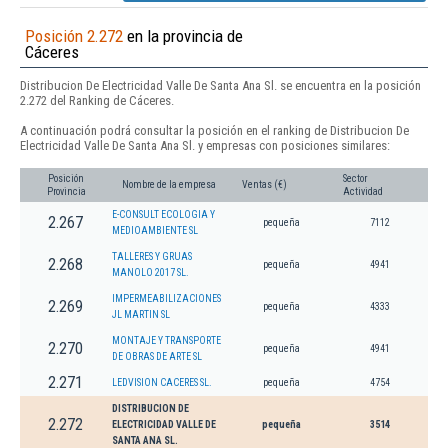
Posición 2.272
en la provincia de
Cáceres
Distribucion De Electricidad Valle De Santa Ana Sl. se encuentra en la posición
2.272 del Ranking de Cáceres.
A continuación podrá consultar la posición en el ranking de Distribucion De
Electricidad Valle De Santa Ana Sl. y empresas con posiciones similares:
Posición
Sector
Nombre de la empresa
Ventas (€)
Provincia
Actividad
E-CONSULT ECOLOGIA Y
2.267
pequeña
7112
MEDIOAMBIENTE SL
TALLERES Y GRUAS
2.268
pequeña
4941
MANOLO 2017 SL.
IMPERMEABILIZACIONES
2.269
pequeña
4333
JL MARTIN SL
MONTAJE Y TRANSPORTE
2.270
pequeña
4941
DE OBRAS DE ARTE SL
2.271
LEDVISION CACERES SL.
pequeña
4754
DISTRIBUCION DE
2.272
ELECTRICIDAD VALLE DE
pequeña
3514
SANTA ANA SL.