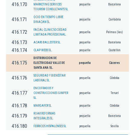
416.170
MARKETING SERVICES
pequeña
Barcelona
TOURISM CONSULTANTS SL
OCIO EN TIEMPO LIBRE
416.171
pequeña
Cantabria
DINACAN SL
FACIAL CLINIC SOCIEDAD
416.172
pequeña
Palmas (las)
LIMITADA PROFESIONAL.
416.173
ACARS BALLESTER SL.
pequeña
Barcelona
416.174
CLAP WEBS SL.
pequeña
Castellon
DISTRIBUCION DE
416.175
ELECTRICIDAD VALLE DE
pequeña
Cáceres
SANTA ANA SL.
SEGURIDAD Y BIENESTAR
416.176
pequeña
Córdoba
LABORAL SL.
ENCOFRADOS Y
416.177
CONSTRUCCIONES GIMPER
pequeña
Teruel
SL.
416.178
MARGAFER SL
pequeña
Córdoba
ROAR REFORMAS
416.179
pequeña
Barcelona
INTEGRALES SL.
416.180
FERRICOS HISPALENSES SL
pequeña
Sevilla