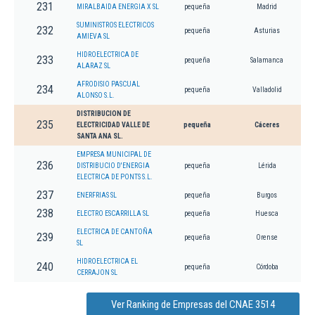
231
MIRALBAIDA ENERGIA X SL
pequeña
Madrid
SUMINISTROS ELECTRICOS
232
pequeña
Asturias
AMIEVA SL
HIDROELECTRICA DE
233
pequeña
Salamanca
ALARAZ SL
AFRODISIO PASCUAL
234
pequeña
Valladolid
ALONSO S.L.
DISTRIBUCION DE
235
ELECTRICIDAD VALLE DE
pequeña
Cáceres
SANTA ANA SL.
EMPRESA MUNICIPAL DE
236
DISTRIBUCIO D'ENERGIA
pequeña
Lérida
ELECTRICA DE PONTS S.L.
237
ENERFRIAS SL
pequeña
Burgos
238
ELECTRO ESCARRILLA SL
pequeña
Huesca
ELECTRICA DE CANTOÑA
239
pequeña
Orense
SL
HIDROELECTRICA EL
240
pequeña
Córdoba
CERRAJON SL
Ver Ranking de Empresas del CNAE 3514