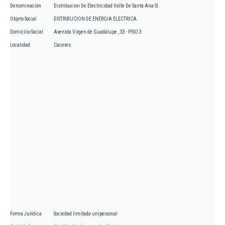
Denominación
Distribucion De Electricidad Valle De Santa Ana Sl.
Objeto Social
DISTRIBUCION DE ENERGIA ELECTRICA.
Domicilio Social
Avenida Virgen de Guadalupe , 33 - PISO 3
Localidad
Caceres
Forma Jurídica
Sociedad limitada unipersonal