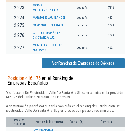
MORGADO
2.273
pequeña
7112
MEDIOAMBIENTAL SL
2.274
MARMOLES LAUBLANC SL
pequeña
4101
2.275
CARPIMOBEL CUESTA SL
pequeña
1628
COOP EXTREMEÑA DE
2.276
pequeña
8520
ENSEÑANZA LUZ
MONTAJES ELECTRICOS
2.277
pequeña
4321
HOLRAM SL
Ver Ranking de Empresas de Cáceres
Posición 416.175
en el Ranking de
Empresas Españolas
Distribucion De Electricidad Valle De Santa Ana Sl. se encuentra en la posición
416.175 del Ranking Nacional de Empresas.
A continuación podrá consultar la posición en el ranking de Distribucion De
Electricidad Valle De Santa Ana Sl. y empresas con posiciones similares:
Posición
Nombre de la empresa
Ventas (€)
Provincia
Nacional
INTERNATIONAL