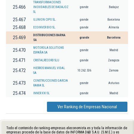
TRANSFORMACIONES
25.466
INOXIDABLES DE BADAJOZ
grande
Badajoz
SL
25.467
ILUNION CIPO SL.
grande
Barcelona
25.468
ECOINVER BIO SL.
grande
Almería
DISTRIBUCIONES BARNA
25.469
grande
Barcelona
SA
MOTOROLA SOLUTIONS
25.470
grande
Madrid
ESPAÑA SA
25.471
CRISTALRECORD SLU
grande
Zaragoza
HIERROS MANUEL VIDAL
25.472
10.262.536
Zamora
SA
CONSTRUCCIONES GARCIA
25.473
grande
Asturias
RAMA SL
25.474
INNER XXI SL
grande
Madrid
Ver Ranking de Empresas Nacional
Todo el contenido de ranking-empresas.eleconomista.es y toda la información de
empresas procede de la base de datos de INFORMA D&B S.A.U. (S.M.E.) y es