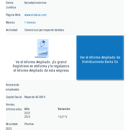
Forma
Sociedad anónima
Jurídica
Página Web
www.disbesa.com
Marcas
1 marcas
Actividad
Comercio al por mayor de bebidas
Ver el Informe Ampliado de
Distribuciones Barna Sa
Ve el Informe Ampliado. ¡Es gratis!
Regístrese en eInforma y le regalamos
el Informe Ampliado de esta empresa
Número de
empleados
Capital Social
Mayor de 60.000 €
Ventas
Año
Variación
últimos años
2023
2024
-16,31 %
Resultado
Positivo
2025