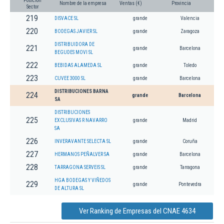
Posición
Nombre de la empresa
Ventas (€)
Provincia
Sector
219
DISVACE SL
grande
Valencia
220
BODEGAS JAVIER SL
grande
Zaragoza
DISTRIBUIDORA DE
221
grande
Barcelona
BEGUDES MOVI SL
222
BEBIDAS ALAMEDA SL
grande
Toledo
223
CUVEE 3000 SL
grande
Barcelona
DISTRIBUCIONES BARNA
224
grande
Barcelona
SA
DISTRIBUCIONES
225
EXCLUSIVAS R NAVARRO
grande
Madrid
SA
226
INVERAVANTE SELECTA SL
grande
Coruña
227
HERMANOS PEÑALVER SA
grande
Barcelona
228
TARRAGONA SERVEIS SL
grande
Tarragona
HGA BODEGAS Y VIÑEDOS
229
grande
Pontevedra
DE ALTURA SL
Ver Ranking de Empresas del CNAE 4634