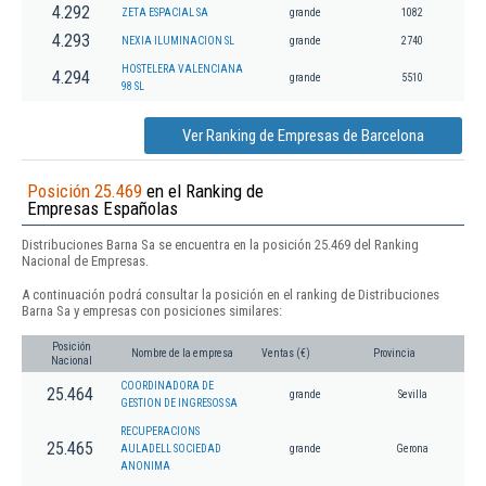
4.292
ZETA ESPACIAL SA
grande
1082
4.293
NEXIA ILUMINACION SL
grande
2740
HOSTELERA VALENCIANA
4.294
grande
5510
98 SL
Ver Ranking de Empresas de Barcelona
Posición 25.469
en el Ranking de
Empresas Españolas
Distribuciones Barna Sa se encuentra en la posición 25.469 del Ranking
Nacional de Empresas.
A continuación podrá consultar la posición en el ranking de Distribuciones
Barna Sa y empresas con posiciones similares:
Posición
Nombre de la empresa
Ventas (€)
Provincia
Nacional
COORDINADORA DE
25.464
grande
Sevilla
GESTION DE INGRESOS SA
RECUPERACIONS
25.465
AULADELL SOCIEDAD
grande
Gerona
ANONIMA