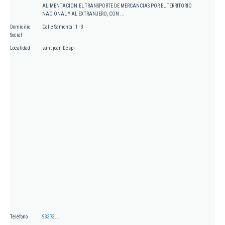
ALIMENTACION.EL TRANSPORTE DE MERCANCIAS POR EL TERRITORIO
NACIONAL Y AL EXTRANJERO, CON ...
Domicilio
Calle Samonta , 1 - 3
Social
Localidad
sant joan Despi
Teléfono
93373...