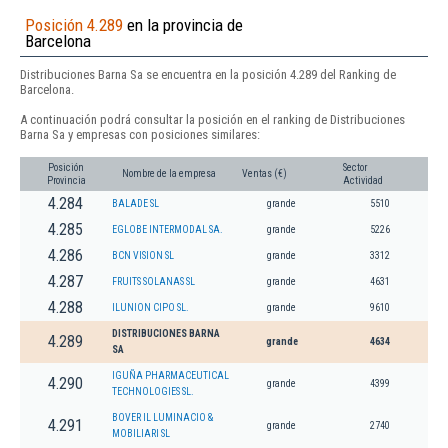
Posición 4.289
en la provincia de
Barcelona
Distribuciones Barna Sa se encuentra en la posición 4.289 del Ranking de
Barcelona.
A continuación podrá consultar la posición en el ranking de Distribuciones
Barna Sa y empresas con posiciones similares:
Posición
Sector
Nombre de la empresa
Ventas (€)
Provincia
Actividad
4.284
BALADE SL
grande
5510
4.285
EGLOBE INTERMODAL SA.
grande
5226
4.286
BCN VISION SL
grande
3312
4.287
FRUITS SOLANAS SL
grande
4631
4.288
ILUNION CIPO SL.
grande
9610
DISTRIBUCIONES BARNA
4.289
grande
4634
SA
IGUÑA PHARMACEUTICAL
4.290
grande
4399
TECHNOLOGIES SL.
BOVER IL LUMINACIO &
4.291
grande
2740
MOBILIARI SL