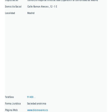
Objeto Social
Comercio mayor de vinos de toda España en la Comunidad de Madrid
Domicilio Social
Calle Ramon Areces , 12 - 1 E
Localidad
Madrid
Teléfono
91430...
Forma Jurídica
Sociedad anónima
Página Web
www.diexnavarro.es