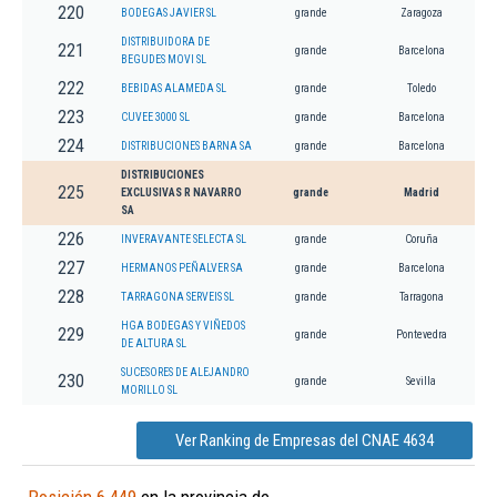
220
BODEGAS JAVIER SL
grande
Zaragoza
DISTRIBUIDORA DE
221
grande
Barcelona
BEGUDES MOVI SL
222
BEBIDAS ALAMEDA SL
grande
Toledo
223
CUVEE 3000 SL
grande
Barcelona
224
DISTRIBUCIONES BARNA SA
grande
Barcelona
DISTRIBUCIONES
225
EXCLUSIVAS R NAVARRO
grande
Madrid
SA
226
INVERAVANTE SELECTA SL
grande
Coruña
227
HERMANOS PEÑALVER SA
grande
Barcelona
228
TARRAGONA SERVEIS SL
grande
Tarragona
HGA BODEGAS Y VIÑEDOS
229
grande
Pontevedra
DE ALTURA SL
SUCESORES DE ALEJANDRO
230
grande
Sevilla
MORILLO SL
Ver Ranking de Empresas del CNAE 4634