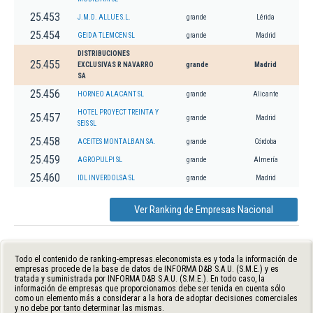
25.453
J.M.D. ALLUE S.L.
grande
Lérida
25.454
GEIDA TLEMCEN SL
grande
Madrid
DISTRIBUCIONES
25.455
EXCLUSIVAS R NAVARRO
grande
Madrid
SA
25.456
HORNEO ALACANT SL
grande
Alicante
HOTEL PROYECT TREINTA Y
25.457
grande
Madrid
SEIS SL
25.458
ACEITES MONTALBAN SA.
grande
Córdoba
25.459
AGROPULPI SL
grande
Almería
25.460
IDL INVERDOLSA SL
grande
Madrid
Ver Ranking de Empresas Nacional
Todo el contenido de ranking-empresas.eleconomista.es y toda la información de
empresas procede de la base de datos de INFORMA D&B S.A.U. (S.M.E.) y es
tratada y suministrada por INFORMA D&B S.A.U. (S.M.E.). En todo caso, la
información de empresas que proporcionamos debe ser tenida en cuenta sólo
como un elemento más a considerar a la hora de adoptar decisiones comerciales
y no debe por tanto determinar las mismas.