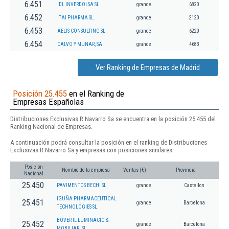
6.451
IDL INVERDOLSA SL
grande
6820
6.452
ITAI PHARMA SL.
grande
2120
6.453
AELIS CONSULTING SL
grande
6220
6.454
CALVO Y MUNAR, SA
grande
4683
Ver Ranking de Empresas de Madrid
Posición 25.455
en el Ranking de
Empresas Españolas
Distribuciones Exclusivas R Navarro Sa se encuentra en la posición 25.455 del
Ranking Nacional de Empresas.
A continuación podrá consultar la posición en el ranking de Distribuciones
Exclusivas R Navarro Sa y empresas con posiciones similares:
Posición
Nombre de la empresa
Ventas (€)
Provincia
Nacional
25.450
PAVIMENTOS BECHI SL
grande
Castellon
IGUÑA PHARMACEUTICAL
25.451
grande
Barcelona
TECHNOLOGIES SL.
BOVER IL LUMINACIO &
25.452
grande
Barcelona
MOBILIARI SL