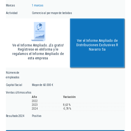
Marcas
1 marcas
Actividad
Comercio al por mayor de bebidas
Ver el Informe Ampliado de
Distribuciones Exclusivas R
Ve el Informe Ampliado. ¡Es gratis!
Regístrese en eInforma y le
Navarro Sa
regalamos el Informe Ampliado de
esta empresa
Número de
empleados
Capital Social
Mayor de 60.000 €
Ventas últimos años
Año
Variación
2022
2023
8,63 %
2024
-0,78 %
Resultado 2024
Positivo