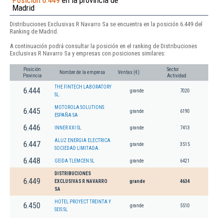
Posición 6.449
en la provincia de
Madrid
Distribuciones Exclusivas R Navarro Sa se encuentra en la posición 6.449 del
Ranking de Madrid.
A continuación podrá consultar la posición en el ranking de Distribuciones
Exclusivas R Navarro Sa y empresas con posiciones similares:
Posición
Sector
Nombre de la empresa
Ventas (€)
Provincia
Actividad
THE FINTECH LABORATORY
6.444
grande
7020
SL.
MOTOROLA SOLUTIONS
6.445
grande
6190
ESPAÑA SA
6.446
INNER XXI SL
grande
7413
ALUZ ENERGIA ELECTRICA
6.447
grande
3515
SOCIEDAD LIMITADA.
6.448
GEIDA TLEMCEN SL
grande
6421
DISTRIBUCIONES
6.449
EXCLUSIVAS R NAVARRO
grande
4634
SA
HOTEL PROYECT TREINTA Y
6.450
grande
5510
SEIS SL