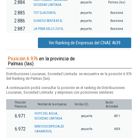
2.884
pequeña
Palmas (las)
SOCIEDAD LIMITADA.
2.885
TOT GLACONS SL.
pequeña
Barcelona
2.886
DUNDOG RENTA 83 SL.
pequeña
Barcelona
2.887
LA PISSA DELLO ZIO SL
pequeña
Barcelona
Ver Ranking de Empresas del CNAE 4639
Posición 6.976
en la provincia de
Palmas (las)
Distribuciones Loucanan, Sociedad Limitada. se encuentra en la posición 6.976
del Ranking de Palmas (las).
A continuación podrá consultar la posición en el ranking de Distribuciones
Loucanan, Sociedad Limitada. y empresas con posiciones similares:
Posición
Sector
Nombre de la empresa
Ventas (€)
Provincia
Actividad
HOYO DEL AGUA,
6.971
pequeña
6811
SOCIEDAD LIMITADA.
SERVICIOS ESPECIALES
6.972
pequeña
4634
CANARIOS SL