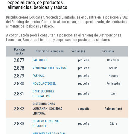
especializado, de productos
alimenticios, bebidas y tabaco
Distribuciones Loucanan, Sociedad Limitada. se encuentra en la posición 2.882
del Ranking del sector Comercio al por mayor, no especializado, de productos
alimenticios, bebidas y tabaco.
A continuación podrá consultar la posición en el ranking de Distribuciones
Loucanan, Sociedad Limitada. y empresas con posiciones similares:
Posición
Nombre de la empresa
Ventas (€)
Provincia
Sector
2.877
LALEBU S.L.
pequeña
Barcelona
2.878
VENDIMIAS EXCLUSIVAS SL
pequeña
Sevilla
2.879
FABNA SL
pequeña
Navarra
2.880
NOVOLACTEOS SL.
pequeña
Pontevedra
DISTRIBUCIONES
2.881
pequeña
León
QUINTAFER SL
DISTRIBUCIONES
2.882
LOUCANAN, SOCIEDAD
pequeña
Palmas (las)
LIMITADA.
COMERCIAL CODISAL
2.883
pequeña
Cádiz
BURGOS SL
NEW HERSANT CANARIAS