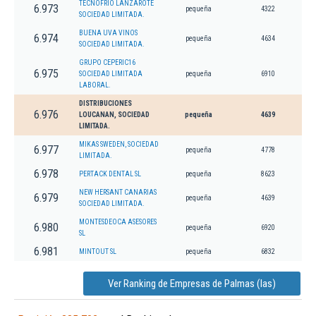
TECNOFRIO LANZAROTE
6.973
pequeña
4322
SOCIEDAD LIMITADA.
BUENA UVA VINOS
6.974
pequeña
4634
SOCIEDAD LIMITADA.
GRUPO CEPERIC16
6.975
SOCIEDAD LIMITADA
pequeña
6910
LABORAL.
DISTRIBUCIONES
6.976
LOUCANAN, SOCIEDAD
pequeña
4639
LIMITADA.
MIKAS SWEDEN, SOCIEDAD
6.977
pequeña
4778
LIMITADA.
6.978
PERTACK DENTAL SL
pequeña
8623
NEW HERSANT CANARIAS
6.979
pequeña
4639
SOCIEDAD LIMITADA.
MONTESDEOCA ASESORES
6.980
pequeña
6920
SL
6.981
MINTOUT SL
pequeña
6832
Ver Ranking de Empresas de Palmas (las)