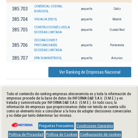
COMERCIAL CODISAL
385.703
pequeña
Cádiz
BURGOS SL
385.704
VISUALIA 2002 SL
pequeña
Madrid
CONSTRUCCIONES LUSOLA
385.705
pequeña
Ciudad Real
SOCIEDAD LIMITADA.
DECORACIONES Y
385.706
PINTURAS DASER,
pequeña
Pontevedra
SOCIEDAD LIMITADA.
385.707
EPAI SUMINISTROS SL
pequeña
Asturias
Ver Ranking de Empresas Nacional
Todo el contenido de ranking-empresas.eleconomista.es y toda la información de
empresas procede de la base de datos de INFORMA D&B S.A.U. (S.M.E.) y es
tratada y suministrada por INFORMA D&B S.A.U. (S.M.E.). En todo caso, la
información de empresas que proporcionamos debe ser tenida en cuenta sólo
como un elemento más a considerar a la hora de adoptar decisiones comerciales
y no debe por tanto determinar las mismas.
Preguntas Frecuentes
Condiciones Generales
Política de Privacidad
Política de Cookies
Configuración de cookies