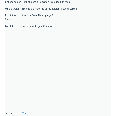
Denominación
Distribuciones Loucanan, Sociedad Limitada.
Objeto Social
El comercio mayor de alimentación, tabaco y bebida
Domicilio
Avenida Cesar Manrique , 45
Social
Localidad
las Palmas de gran Canaria
Teléfono
615.....