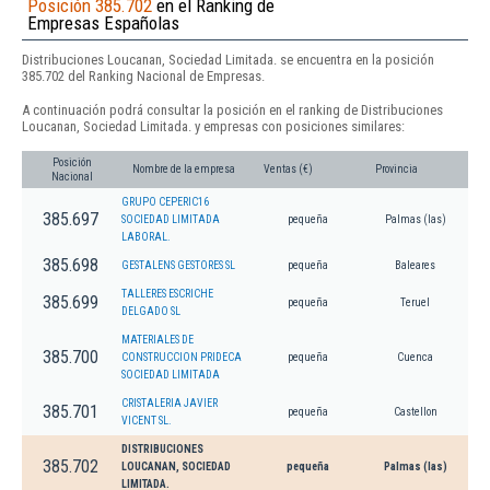
Posición 385.702
en el Ranking de
Empresas Españolas
Distribuciones Loucanan, Sociedad Limitada. se encuentra en la posición
385.702 del Ranking Nacional de Empresas.
A continuación podrá consultar la posición en el ranking de Distribuciones
Loucanan, Sociedad Limitada. y empresas con posiciones similares:
Posición
Nombre de la empresa
Ventas (€)
Provincia
Nacional
GRUPO CEPERIC16
385.697
SOCIEDAD LIMITADA
pequeña
Palmas (las)
LABORAL.
385.698
GESTALENS GESTORES SL
pequeña
Baleares
TALLERES ESCRICHE
385.699
pequeña
Teruel
DELGADO SL
MATERIALES DE
385.700
CONSTRUCCION PRIDECA
pequeña
Cuenca
SOCIEDAD LIMITADA
CRISTALERIA JAVIER
385.701
pequeña
Castellon
VICENT SL.
DISTRIBUCIONES
385.702
LOUCANAN, SOCIEDAD
pequeña
Palmas (las)
LIMITADA.