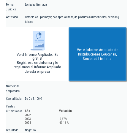
Forma
Sociedad limitada
Jurídica
Actividad
Comercio al por mayor, no especializado, de productos alimenticios, bebidas y
tabaco
Ver el Informe Ampliado de
Distribuciones Loucanan,
Ve el Informe Ampliado. ¡Es
gratis!
Sociedad Limitada.
Regístrese en eInforma y le
regalamos el Informe Ampliado
de esta empresa
Número de
empleados
Capital Social
De 0 a 3.100 €
Ventas
Año
Variación
últimos años
2022
2023
-0,67 %
2024
-10,16 %
Resultado
Negativo