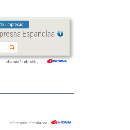
 de Empresas
mpresas Españolas
Información ofrecida por
Información ofrecida por