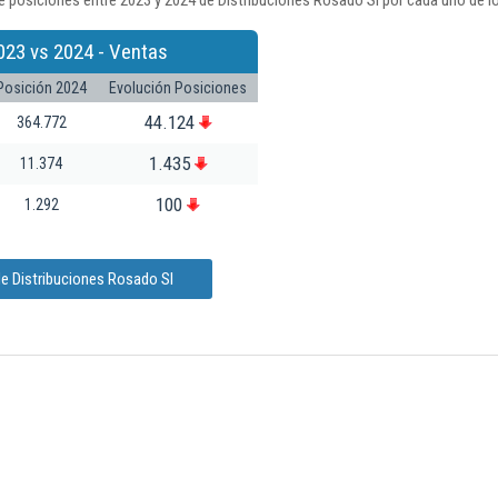
 posiciones entre 2023 y 2024 de Distribuciones Rosado Sl por cada uno de l
023 vs 2024 - Ventas
Posición 2024
Evolución Posiciones
44.124
364.772
1.435
11.374
100
1.292
e Distribuciones Rosado Sl