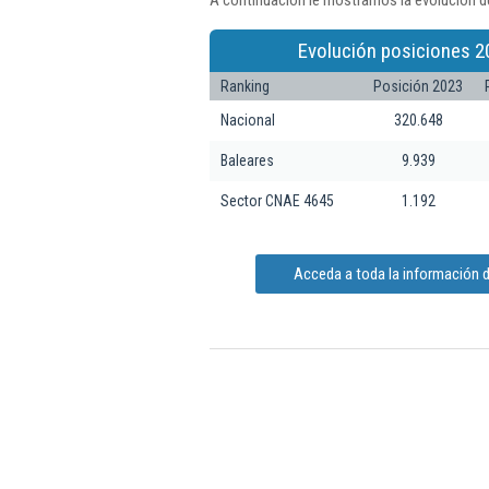
A continuación le mostramos la evolución de
Evolución posiciones 2
Ranking
Posición 2023
Nacional
320.648
Baleares
9.939
Sector CNAE 4645
1.192
Acceda a toda la información d