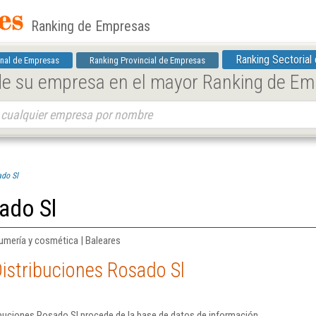
Ranking de Empresas
Ranking Sectorial
nal de Empresas
Ranking Provincial de Empresas
 de su empresa en el mayor Ranking de E
ado Sl
ado Sl
umería y cosmética | Baleares
istribuciones Rosado Sl
ibuciones Rosado Sl procede de la base de datos de información