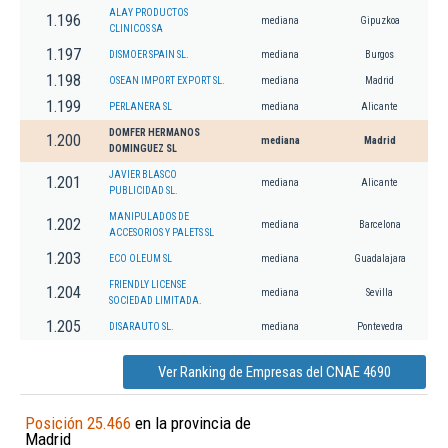
ALAY PRODUCTOS
1.196
mediana
Gipuzkoa
CLINICOS SA
1.197
DISMOER SPAIN SL.
mediana
Burgos
1.198
OSEAN IMPORT EXPORT SL.
mediana
Madrid
1.199
PERLANERA SL
mediana
Alicante
DOMFER HERMANOS
1.200
mediana
Madrid
DOMINGUEZ SL
JAVIER BLASCO
1.201
mediana
Alicante
PUBLICIDAD SL.
MANIPULADOS DE
1.202
mediana
Barcelona
ACCESORIOS Y PALETS SL
1.203
ECO OLEUM SL
mediana
Guadalajara
FRIENDLY LICENSE
1.204
mediana
Sevilla
SOCIEDAD LIMITADA.
1.205
DISARAUTO SL.
mediana
Pontevedra
Ver Ranking de Empresas del CNAE 4690
Posición 25.466
en la provincia de
Madrid