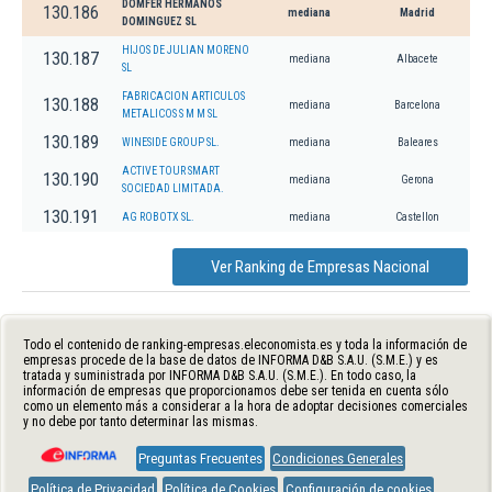
DOMFER HERMANOS
130.186
mediana
Madrid
DOMINGUEZ SL
HIJOS DE JULIAN MORENO
130.187
mediana
Albacete
SL
FABRICACION ARTICULOS
130.188
mediana
Barcelona
METALICOS S M M SL
130.189
WINESIDE GROUP SL.
mediana
Baleares
ACTIVE TOUR SMART
130.190
mediana
Gerona
SOCIEDAD LIMITADA.
130.191
AG ROBOTX SL.
mediana
Castellon
Ver Ranking de Empresas Nacional
Todo el contenido de ranking-empresas.eleconomista.es y toda la información de
empresas procede de la base de datos de INFORMA D&B S.A.U. (S.M.E.) y es
tratada y suministrada por INFORMA D&B S.A.U. (S.M.E.). En todo caso, la
información de empresas que proporcionamos debe ser tenida en cuenta sólo
como un elemento más a considerar a la hora de adoptar decisiones comerciales
y no debe por tanto determinar las mismas.
Preguntas Frecuentes
Condiciones Generales
Política de Privacidad
Política de Cookies
Configuración de cookies