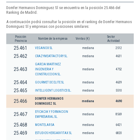
Domfer Hermanos Dominguez Sl se encuentra en la posición 25.466 del
Ranking de Madrid.
A continuación podrá consultar la posición en el ranking de Domfer Hermanos
Dominguez Sl y empresas con posiciones similares:
Posición
Sector
Nombre de la empresa
Ventas (€)
Provincia
Actividad
25.461
VEGANOX SL
mediana
2512
25.462
CRAZYMEATFACTORY SL.
mediana
4631
GARCIA MARTINEZ
25.463
INGENIERIA Y
mediana
4752
CONSTRUCCION SL.
25.464
GOURMET DE ELITE SL
mediana
4639
25.465
INTELLIGENT LOGISTICS SL.
mediana
5510
DOMFER HERMANOS
25.466
mediana
4690
DOMINGUEZ SL
EFICACIA Y FORMACION
25.467
mediana
8569
EMPRESARIAL SL.
25.468
MONTELAR SA
mediana
6421
25.469
ESTUDIOS HERGAR-FITAX SL
mediana
6820