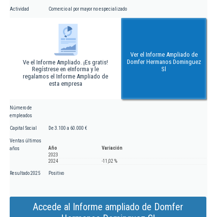
Actividad
Comercio al por mayor no especializado
Ver el Informe Ampliado de
Domfer Hermanos Dominguez
Ve el Informe Ampliado. ¡Es gratis!
Regístrese en eInforma y le
Sl
regalamos el Informe Ampliado de
esta empresa
Número de
empleados
Capital Social
De 3.100 a 60.000 €
Ventas últimos
Año
Variación
años
2023
2024
-11,02 %
Resultado 2025
Positivo
Accede al Informe ampliado de Domfer