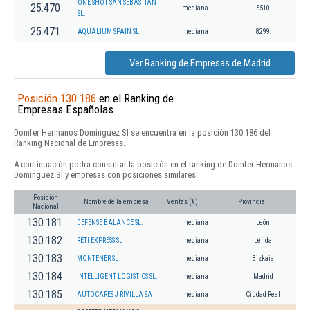
ONE SHOT SAN SEBASTIAN
25.470
mediana
5510
SL.
25.471
AQUALIUM SPAIN SL
mediana
8299
Ver Ranking de Empresas de Madrid
Posición 130.186
en el Ranking de
Empresas Españolas
Domfer Hermanos Dominguez Sl se encuentra en la posición 130.186 del
Ranking Nacional de Empresas.
A continuación podrá consultar la posición en el ranking de Domfer Hermanos
Dominguez Sl y empresas con posiciones similares:
Posición
Nombre de la empresa
Ventas (€)
Provincia
Nacional
130.181
DEFENSE BALANCE SL.
mediana
León
130.182
RETI EXPRESS SL
mediana
Lérida
130.183
MONTENER SL
mediana
Bizkaia
130.184
INTELLIGENT LOGISTICS SL.
mediana
Madrid
130.185
AUTOCARES J RIVILLA SA
mediana
Ciudad Real