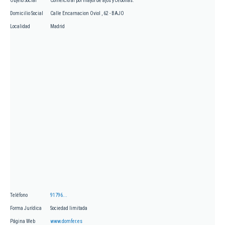
Objeto Social
Comercio al por mayor de ajos y cebollas.
Domicilio Social
Calle Encarnacion Oviol , 62 - BAJO
Localidad
Madrid
Teléfono
91796...
Forma Jurídica
Sociedad limitada
Página Web
www.domfer.es