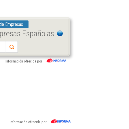
 de Empresas
mpresas Españolas
Información ofrecida por
Información ofrecida por