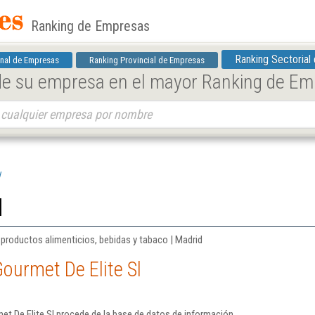
Ranking de Empresas
Ranking Sectorial
nal de Empresas
Ranking Provincial de Empresas
 de su empresa en el mayor Ranking de E
l
l
 productos alimenticios, bebidas y tabaco | Madrid
ourmet De Elite Sl
t De Elite Sl procede de la base de datos de información