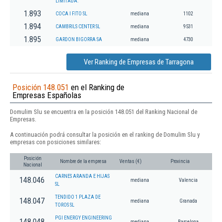
LIMITADA.
1.893
COCA I FITO SL
mediana
1102
1.894
CAMBRILS CENTER SL
mediana
9531
1.895
GARDON BIGORRA SA
mediana
4730
Ver Ranking de Empresas de Tarragona
Posición 148.051
en el Ranking de
Empresas Españolas
Domulim Slu se encuentra en la posición 148.051 del Ranking Nacional de
Empresas.
A continuación podrá consultar la posición en el ranking de Domulim Slu y
empresas con posiciones similares:
Posición
Nombre de la empresa
Ventas (€)
Provincia
Nacional
CARNES ARANDA E HIJAS
148.046
mediana
Valencia
SL
TENDIDO 1 PLAZA DE
148.047
mediana
Granada
TOROS SL
PGI ENERGY ENGINEERING
148.048
mediana
Barcelona