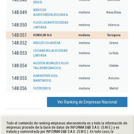
2006 SL
SERVICIOS
148.049
mediana
Arava,Álava
AGROFORESTALES EURIA SL
FLUGE LEVANTE SOCIEDAD
148.050
mediana
Valencia
LIMITADA.
148.051
DOMULIM SLU
mediana
Tarragona
148.052
ARGILES COLADES SA
mediana
Gerona
COCINAS RIOJA SOCIEDAD
148.053
mediana
La Rioja
LIMITADA.
AGUSTIN MORALES E HIJOS
148.054
mediana
Córdoba
TALLER MECANICO SL
SUMINISTROS VIGIL
148.055
mediana
Asturias
MARITIMOS SL
148.056
FILTER 2000 SL
mediana
Madrid
Ver Ranking de Empresas Nacional
Todo el contenido de ranking-empresas.eleconomista.es y toda la información de
empresas procede de la base de datos de INFORMA D&B S.A.U. (S.M.E.) y es
tratada y suministrada por INFORMA D&B S.A.U. (S.M.E.). En todo caso, la