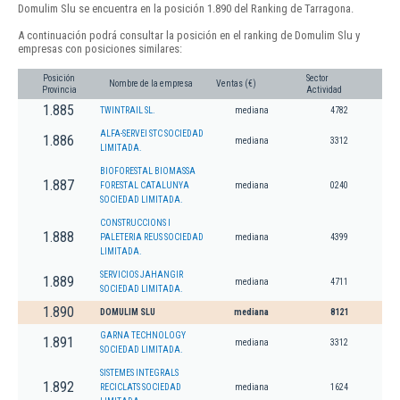
Domulim Slu se encuentra en la posición 1.890 del Ranking de Tarragona.
A continuación podrá consultar la posición en el ranking de Domulim Slu y
empresas con posiciones similares:
Posición
Sector
Nombre de la empresa
Ventas (€)
Provincia
Actividad
1.885
TWINTRAIL SL.
mediana
4782
ALFA-SERVEI STC SOCIEDAD
1.886
mediana
3312
LIMITADA.
BIOFORESTAL BIOMASSA
1.887
FORESTAL CATALUNYA
mediana
0240
SOCIEDAD LIMITADA.
CONSTRUCCIONS I
1.888
PALETERIA REUS SOCIEDAD
mediana
4399
LIMITADA.
SERVICIOS JAHANGIR
1.889
mediana
4711
SOCIEDAD LIMITADA.
1.890
DOMULIM SLU
mediana
8121
GARNA TECHNOLOGY
1.891
mediana
3312
SOCIEDAD LIMITADA.
SISTEMES INTEGRALS
1.892
RECICLATS SOCIEDAD
mediana
1624