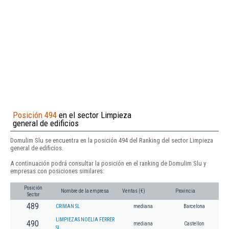
Posición 494
en el sector Limpieza
general de edificios
Domulim Slu se encuentra en la posición 494 del Ranking del sector Limpieza
general de edificios.
A continuación podrá consultar la posición en el ranking de Domulim Slu y
empresas con posiciones similares:
Posición
Nombre de la empresa
Ventas (€)
Provincia
Sector
489
CRIMAN SL
mediana
Barcelona
LIMPIEZAS NOELIA FERRER
490
mediana
Castellon
SL