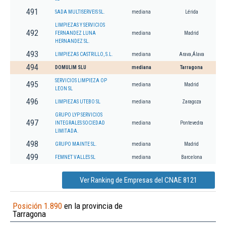
491
SADA MULTISERVEIS SL.
mediana
Lérida
LIMPIEZAS Y SERVICIOS
492
FERNANDEZ LUNA
mediana
Madrid
HERNANDEZ SL.
493
LIMPIEZAS CASTRILLO, S.L.
mediana
Arava,Álava
494
DOMULIM SLU
mediana
Tarragona
SERVICIOS LIMPIEZA OP
495
mediana
Madrid
LEON SL
496
LIMPIEZAS UTEBO SL
mediana
Zaragoza
GRUPO LYP SERVICIOS
497
INTEGRALES SOCIEDAD
mediana
Pontevedra
LIMITADA.
498
GRUPO MAINTE SL.
mediana
Madrid
499
FEMNET VALLES SL
mediana
Barcelona
Ver Ranking de Empresas del CNAE 8121
Posición 1.890
en la provincia de
Tarragona