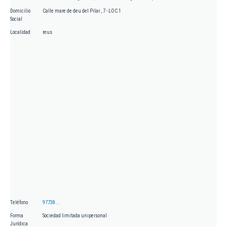
Domicilio
Calle mare de deu del Pilar , 7 - LOC 1
Social
Localidad
reus
Teléfono
97738...
Forma
Sociedad limitada unipersonal
Jurídica