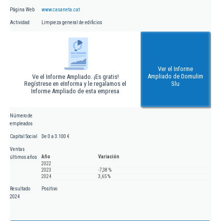
Página Web
www.casaneta.cat
Actividad
Limpieza general de edificios
Ver el Informe
Ampliado de Domulim
Ve el Informe Ampliado. ¡Es gratis!
Regístrese en eInforma y le regalamos el
Slu
Informe Ampliado de esta empresa
Número de
empleados
Capital Social
De 0 a 3.100 €
Ventas
Año
Variación
últimos años
2022
2023
-7,38 %
2024
3,65 %
Resultado
Positivo
2024