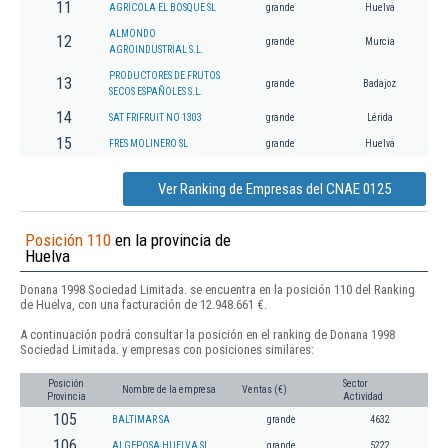
11
AGRICOLA EL BOSQUE SL
grande
Huelva
ALMONDO
12
grande
Murcia
AGROINDUSTRIAL S.L.
PRODUCTORES DE FRUTOS
13
grande
Badajoz
SECOS ESPAÑOLES S.L.
14
SAT FRIFRUIT NO 1303
grande
Lérida
15
FRES MOLINERO SL
grande
Huelva
Ver Ranking de Empresas del CNAE 0125
Posición 110
en la provincia de
Huelva
Donana 1998 Sociedad Limitada. se encuentra en la posición 110 del Ranking
de Huelva, con una facturación de 12.948.661 €.
A continuación podrá consultar la posición en el ranking de Donana 1998
Sociedad Limitada. y empresas con posiciones similares:
Posición
Sector
Nombre de la empresa
Ventas (€)
Provincia
Actividad
105
BALTIMAR SA
grande
4632
106
ALGEPOSA HUELVA SL.
grande
5222