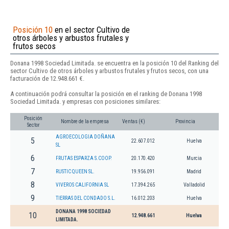
Posición 10
en el sector Cultivo de
otros árboles y arbustos frutales y
frutos secos
Donana 1998 Sociedad Limitada. se encuentra en la posición 10 del Ranking del
sector Cultivo de otros árboles y arbustos frutales y frutos secos, con una
facturación de 12.948.661 €.
A continuación podrá consultar la posición en el ranking de Donana 1998
Sociedad Limitada. y empresas con posiciones similares:
Posición
Nombre de la empresa
Ventas (€)
Provincia
Sector
AGROECOLOGIA DOÑANA
5
22.607.012
Huelva
SL
6
FRUTAS ESPARZA S.COOP.
20.170.420
Murcia
7
RUSTIC QUEEN SL.
19.956.091
Madrid
8
VIVEROS CALIFORNIA SL
17.394.265
Valladolid
9
TIERRAS DEL CONDADO S.L.
16.012.203
Huelva
DONANA 1998 SOCIEDAD
10
12.948.661
Huelva
LIMITADA.