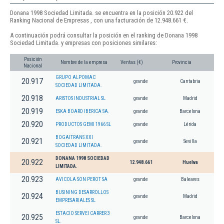
Donana 1998 Sociedad Limitada. se encuentra en la posición 20.922 del
Ranking Nacional de Empresas , con una facturación de 12.948.661 €.
A continuación podrá consultar la posición en el ranking de Donana 1998
Sociedad Limitada. y empresas con posiciones similares:
Posición
Nombre de la empresa
Ventas (€)
Provincia
Nacional
GRUPO ALPOMAC
20.917
grande
Cantabria
SOCIEDAD LIMITADA.
20.918
ARISTOS INDUSTRIAL SL
grande
Madrid
20.919
ESKA BOARD IBERICA SA.
grande
Barcelona
20.920
PRODUCTOS GEMI 1966 SL
grande
Lérida
BOGAITRANS XXI
20.921
grande
Sevilla
SOCIEDAD LIMITADA.
DONANA 1998 SOCIEDAD
20.922
12.948.661
Huelva
LIMITADA.
20.923
AVICOLA SON PEROT SA
grande
Baleares
BUSINING DESARROLLOS
20.924
grande
Madrid
EMPRESARIALES SL
ESTACIO SERVEI CARRER 3
20.925
grande
Barcelona
SL.