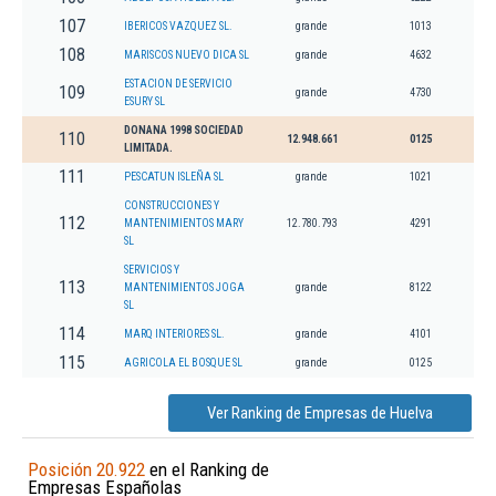
107
IBERICOS VAZQUEZ SL.
grande
1013
108
MARISCOS NUEVO DICA SL
grande
4632
ESTACION DE SERVICIO
109
grande
4730
ESURY SL
DONANA 1998 SOCIEDAD
110
12.948.661
0125
LIMITADA.
111
PESCATUN ISLEÑA SL
grande
1021
CONSTRUCCIONES Y
112
MANTENIMIENTOS MARY
12.780.793
4291
SL
SERVICIOS Y
113
MANTENIMIENTOS JOGA
grande
8122
SL
114
MARQ INTERIORES SL.
grande
4101
115
AGRICOLA EL BOSQUE SL
grande
0125
Ver Ranking de Empresas de Huelva
Posición 20.922
en el Ranking de
Empresas Españolas