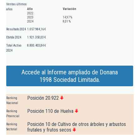
Ventas últimos
Año
Variación
años
2022
2023
14,97 %
2024
8,01 %
Resultado 2024
1.057.984,16 €
Ebitda 2024
1.921.350,03 €
Total Activo
8.800.403,84 €
2024
Accede al Informe ampliado de Donana
1998 Sociedad Limitada.
Posición 20.922
Ranking
Nacional
Posición 110 de Huelva
Ranking
Provincial
Posición 10 de Cultivo de otros árboles y arbustos
Ranking
frutales y frutos secos
Sectorial