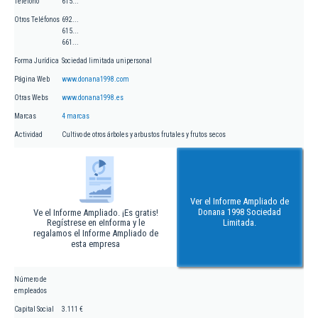
Teléfono
615...
Otros Teléfonos
692...
615...
661...
Forma Jurídica
Sociedad limitada unipersonal
Página Web
www.donana1998.com
Otras Webs
www.donana1998.es
Marcas
4 marcas
Actividad
Cultivo de otros árboles y arbustos frutales y frutos secos
Ver el Informe Ampliado de
Donana 1998 Sociedad
Ve el Informe Ampliado. ¡Es gratis!
Regístrese en eInforma y le
Limitada.
regalamos el Informe Ampliado de
esta empresa
Número de
empleados
Capital Social
3.111 €