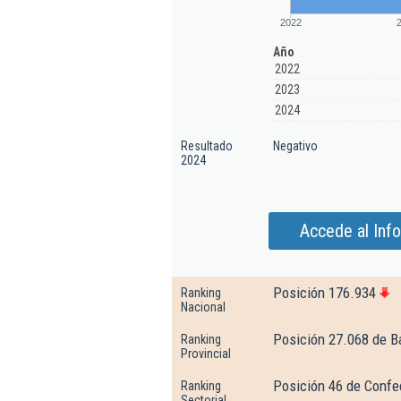
2022
Año
2022
2023
2024
Resultado
Negativo
2024
Accede al Inf
Posición 176.934
Ranking
Nacional
Posición 27.068 de B
Ranking
Provincial
Posición 46 de Confe
Ranking
Sectorial