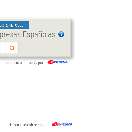
 de Empresas
mpresas Españolas
Información ofrecida por
Información ofrecida por