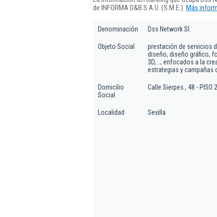
de INFORMA D&B S.A.U. (S.M.E.).
Más inform
Denominación
Dss Network Sl.
Objeto Social
prestación de servicios d
diseño, diseño gráfico, f
3D,...; enfocados a la c
estrategias y campañas di
Domicilio
Calle Sierpes , 48 - PISO 2
Social
Localidad
Sevilla