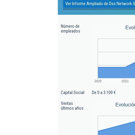
Ver Informe Ampliado de Dss Network S
Número de
Evo
empleados
2020
2021
Capital Social
De 0 a 3.100 €
Ventas
Evolució
últimos años