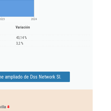
2023
2024
Variación
43,14 %
3,2 %
me ampliado de Dss Network Sl.
illa