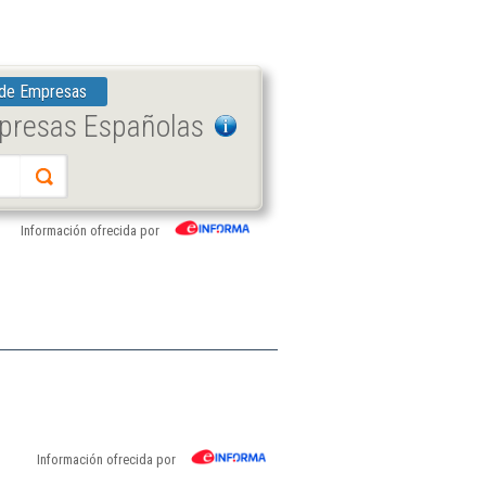
 de Empresas
mpresas Españolas
Información ofrecida por
Información ofrecida por