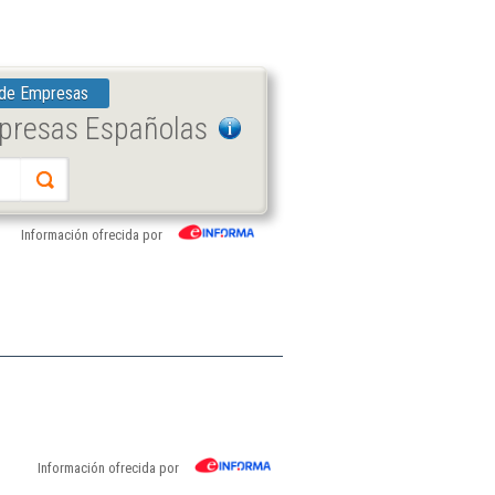
 de Empresas
mpresas Españolas
Información ofrecida por
Información ofrecida por