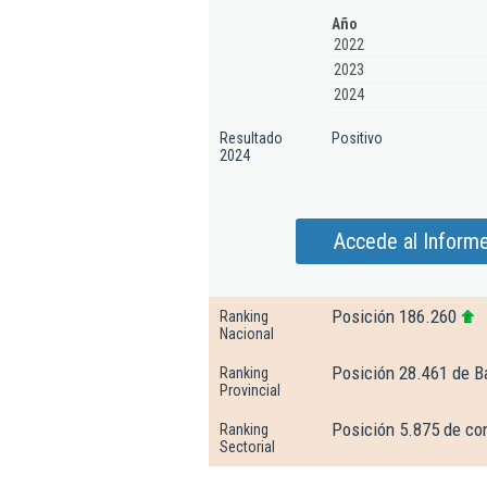
Año
2022
2023
2024
Resultado
Positivo
2024
Accede al Informe
Posición 186.260
Ranking
Nacional
Posición 28.461 de B
Ranking
Provincial
Posición 5.875 de con
Ranking
Sectorial