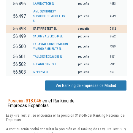
56.496
LAMINOTECH SL
pequeña
4683
AML GESTIONES Y
56.497
SERVICIOS COMERCIALES
pequeña
4619
SL.
56.498
EASY FIRE TEST SL.
pequeña
7112
56.499
SALON VALVERDE 44 SL.
pequeña
9622
EXCAVIAL CONSERVACION
56.500
pequeña
4399
Y MEDIO AMBIENTE SL
56.501
TALLERES EDELWEISS SL
pequeña
9531
56.502
FLY AND DRIVE SLL
pequeña
7911
56.503
MEPRYSA SL
pequeña
8621
Ver Ranking de Empresas de Madrid
Posición 318.046
en el Ranking de
Empresas Españolas
Easy Fire Test Sl. se encuentra en la posición 318.046 del Ranking Nacional de
Empresas.
A continuación podrá consultar la posición en el ranking de Easy Fire Test Sl. y