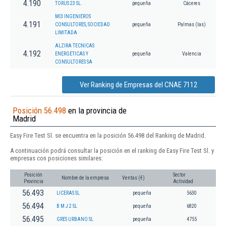
4.190
TORUS 23 SL.
pequeña
Cáceres
MI3 INGENIEROS
4.191
CONSULTORES, SOCIEDAD
pequeña
Palmas (las)
LIMITADA
ALZIRA TECNICAS
4.192
ENERGETICAS Y
pequeña
Valencia
CONSULTORES SA
Ver Ranking de Empresas del CNAE 7112
Posición 56.498
en la provincia de
Madrid
Easy Fire Test Sl. se encuentra en la posición 56.498 del Ranking de Madrid.
A continuación podrá consultar la posición en el ranking de Easy Fire Test Sl. y
empresas con posiciones similares:
Posición
Sector
Nombre de la empresa
Ventas (€)
Provincia
Actividad
56.493
LICERAS SL
pequeña
5630
56.494
B M J 2 SL
pequeña
6820
56.495
GRES URBANO SL
pequeña
4755