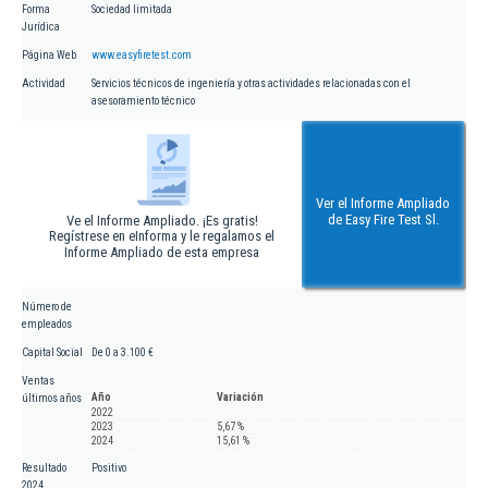
Forma
Sociedad limitada
Jurídica
Página Web
www.easyfiretest.com
Actividad
Servicios técnicos de ingeniería y otras actividades relacionadas con el
asesoramiento técnico
Ver el Informe Ampliado
de Easy Fire Test Sl.
Ve el Informe Ampliado. ¡Es gratis!
Regístrese en eInforma y le regalamos el
Informe Ampliado de esta empresa
Número de
empleados
Capital Social
De 0 a 3.100 €
Ventas
Año
Variación
últimos años
2022
2023
5,67 %
2024
15,61 %
Resultado
Positivo
2024