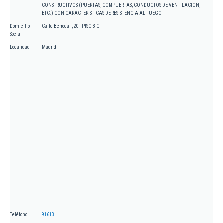
CONSTRUCTIVOS (PUERTAS, COMPUERTAS, CONDUCTOS DE VENTILACION,
ETC.) CON CARACTERISTICAS DE RESISTENCIA AL FUEGO
Domicilio
Calle Berrocal , 20 - PISO 3 C
Social
Localidad
Madrid
Teléfono
91613...