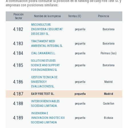
A continuación podrá consultar la posición en el ranking de Easy Fire Test Sl. y
empresas con posiciones similares:
Posición
Nombre de la empresa
Ventas (€)
Provincia
Sector
MSCONSULTORS
4.182
ENGINYERIA I SEGURETAT
pequeña
Barcelona
DES DE 2001 SL.
TRACTAMENT MEDI
4.183
pequeña
Barcelona
AMBIENTAL INTEGRAL SL
4.184
CIAL CANARIAS S.L.
pequeña
Palmas (las)
SOLUTIONS STUDIES
4.185
SCIENCE AND SUPPORT
pequeña
Barcelona
FOR ENGINEERING SL
GESTION TECNICA DE
4.186
SINIESTROS Y
pequeña
Madrid
EVALUACIONES SL.
4.187
EASY FIRE TEST SL.
pequeña
Madrid
INTERIOR RENOVABLES
4.188
pequeña
Castellon
SOCIEDAD LIMITADA.
INGENIERIA E
4.189
INNOVACION INDOTEC XXI
pequeña
Bizkaia
SOCIEDAD LIMITADA