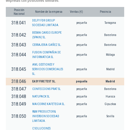
empresas con posiciones similares:
Posición
Nombre de la empresa
Ventas (€)
Provincia
Nacional
DELFY FDR GROUP
318.041
pequeña
Tarragona
SOCIEDAD LIMITADA.
BESMA CARGO EUROPE
318.042
pequeña
Barcelona
(SPAIN) SL.
318.043
CERRAJERIA GAÑEZ SL.
pequeña
Barcelona
FUSION COMPAÑIA DE
318.044
pequeña
Málaga
INFORMATICA SL
AML GESTIONES Y
318.045
SERVICIOS COMERCIALES
pequeña
Madrid
SL.
318.046
EASY FIRE TEST SL.
pequeña
Madrid
318.047
CONFECCIONS PRAT SL
pequeña
Barcelona
318.048
NATUPACK SL
pequeña
Huesca
318.049
MAICORNE KAFETEGIA SL.
pequeña
Gipuzkoa
R&M PRODUCTOR &
318.050
INVERSION SOCIEDAD
pequeña
Sevilla
LIMITADA.
C SOLUCIONES