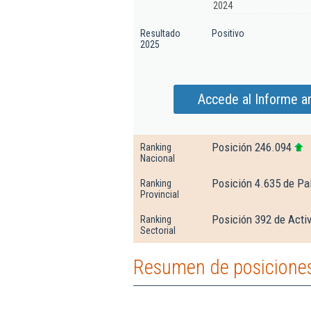
2024
Resultado
Positivo
2025
Accede al Informe am
Posición 246.094
Ranking
Nacional
Posición 4.635 de Pa
Ranking
Provincial
Posición 392 de Activ
Ranking
Sectorial
Resumen de posiciones 