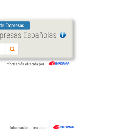
 de Empresas
mpresas Españolas
Información ofrecida por
Información ofrecida por