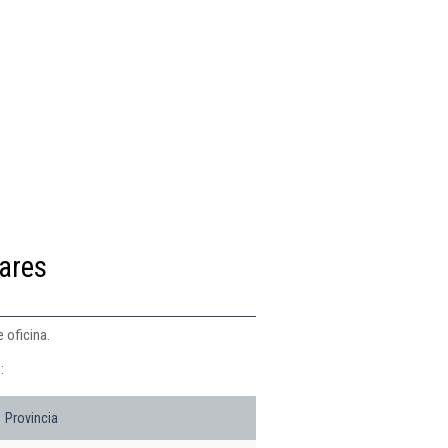
iares
 oficina.
:
Provincia