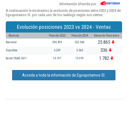
Información ofrecida por
A continuación le mostramos la evolución de posiciones entre 2023 y 2024 de
Egospotamos Sl. por cada uno de los rankings según sus ventas:
Evolución posiciones 2023 vs 2024 - Ventas
Ranking
Posición 2023
Posición 2024
Evolución Posiciones
25.865
Nacional
296.495
322.360
336
Gipuzkoa
5.229
5.565
1.782
Sector CNAE 5611
14.197
15.979
Acceda a toda la información de Egospotamos Sl.