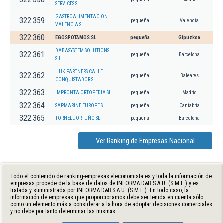
SERVICES SL.
GASTROALIMENTACION
322.359
pequeña
Valencia
VALENCIA SL.
322.360
EGOSPOTAMOS SL.
pequeña
Gipuzkoa
DABASYSTEM SOLUTIONS
322.361
pequeña
Barcelona
S.L.
HHK PARTNERS CALLE
322.362
pequeña
Baleares
CONQUISTADOR SL.
322.363
IMPRONTA ORTOPEDIA SL.
pequeña
Madrid
322.364
SAPMARINE EUROPE S.L.
pequeña
Cantabria
322.365
TORNELL ORTUÑO SL
pequeña
Barcelona
Ver Ranking de Empresas Nacional
Todo el contenido de ranking-empresas.eleconomista.es y toda la información de
empresas procede de la base de datos de INFORMA D&B S.A.U. (S.M.E.) y es
tratada y suministrada por INFORMA D&B S.A.U. (S.M.E.). En todo caso, la
información de empresas que proporcionamos debe ser tenida en cuenta sólo
como un elemento más a considerar a la hora de adoptar decisiones comerciales
y no debe por tanto determinar las mismas.