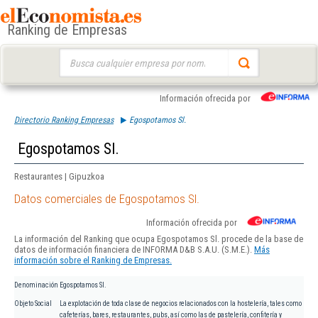
Ranking de Empresas
Buscar:
Información ofrecida por
Directorio Ranking Empresas
Egospotamos Sl.
Egospotamos Sl.
Restaurantes | Gipuzkoa
Datos comerciales de Egospotamos Sl.
Información ofrecida por
La información del Ranking que ocupa Egospotamos Sl. procede de la base de
datos de información financiera de INFORMA D&B S.A.U. (S.M.E.).
Más
información sobre el Ranking de Empresas.
Denominación
Egospotamos Sl.
Objeto Social
La explotación de toda clase de negocios relacionados con la hostelería, tales como
cafeterías, bares, restaurantes, pubs, así como las de pastelería, confitería y