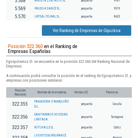
5.568
ANOETA ZUBI AUTO SL.
pequeña
4781
5.569
PAUSO-K DANCE SL.
pequeña
9319
5.570
URTEAL-TEURAL SL.
pequeña
8623
Ver Ranking de Empresas de Gipuzkoa
Posición 322.360
en el Ranking de
Empresas Españolas
Egospotamos Sl. se encuentra en la posición 322.360 del Ranking Nacional de
Empresas.
A continuación podrá consultar la posición en el ranking de Egospotamos Sl. y
empresas con posiciones similares:
Posición
Nombre de la empresa
Ventas (€)
Provincia
Nacional
PANADERIA O'MARQUIÑO
322.355
pequeña
Coruña
SLL
SANITARRACO SOCIEDAD
322.356
pequeña
Tarragona
LIMITADA.
322.357
ROTUVALLE SL
pequeña
Cádiz
LOGISTICS & INSURANCE
322.358
pequeña
Madrid