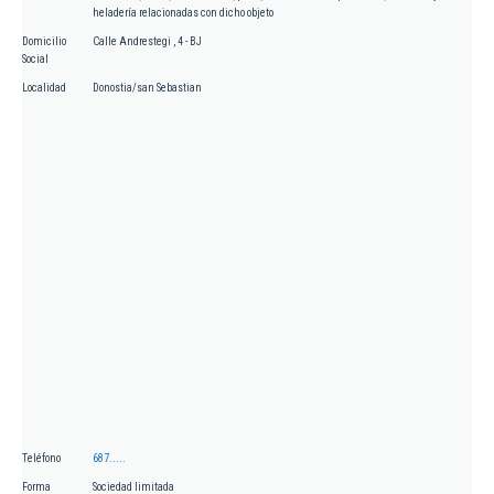
heladería relacionadas con dicho objeto
Domicilio
Calle Andrestegi , 4 - BJ
Social
Localidad
Donostia/san Sebastian
Teléfono
687.....
Forma
Sociedad limitada