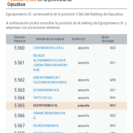
Gipuzkoa
Egospotamos Sl. se encuentra en la posición 5.565 del Ranking de Gipuzkoa.
A continuación podrá consultar la posición en el ranking de Egospotamos Sl. y
empresas con posiciones similares:
Posición
Sector
Nombre de la empresa
Ventas (€)
Provincia
Actividad
5.560
CONTRATAS VELLIZA S.L.
pequeña
4322
BEUNZA
ALCIBARARECHULUAGA
5.561
pequeña
5611
JOSEBA IÑAKI 000444378G
SLNE
DEM INFORMATICA Y
5.562
pequeña
6290
TELECOMUNICACIONES SL.
5.563
SOCIBAR BERAUN SL.
pequeña
5611
5.564
TATITO 2013 SL.
pequeña
4941
5.565
EGOSPOTAMOS SL.
pequeña
5611
OÑASAT REFRIGERACION
5.566
pequeña
4322
SL.
5.567
EGURZA ANAIAK SL
pequeña
4941