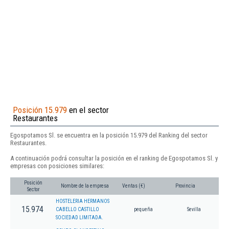
Posición 15.979
en el sector
Restaurantes
Egospotamos Sl. se encuentra en la posición 15.979 del Ranking del sector
Restaurantes.
A continuación podrá consultar la posición en el ranking de Egospotamos Sl. y
empresas con posiciones similares:
Posición
Nombre de la empresa
Ventas (€)
Provincia
Sector
HOSTELERIA HERMANOS
15.974
CABELLO CASTILLO
pequeña
Sevilla
SOCIEDAD LIMITADA.