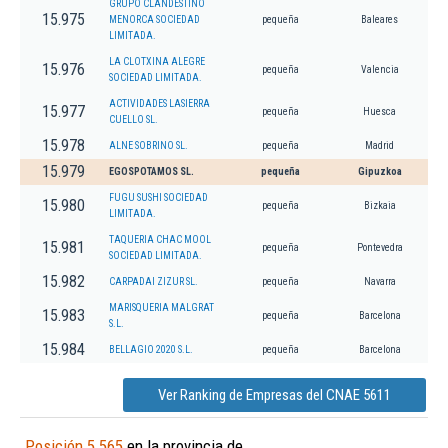
GRUPO CLANDESTINO
15.975
MENORCA SOCIEDAD
pequeña
Baleares
LIMITADA.
LA CLOTXINA ALEGRE
15.976
pequeña
Valencia
SOCIEDAD LIMITADA.
ACTIVIDADES LASIERRA
15.977
pequeña
Huesca
CUELLO SL.
15.978
ALNE SOBRINO SL.
pequeña
Madrid
15.979
EGOSPOTAMOS SL.
pequeña
Gipuzkoa
FUGU SUSHI SOCIEDAD
15.980
pequeña
Bizkaia
LIMITADA.
TAQUERIA CHAC MOOL
15.981
pequeña
Pontevedra
SOCIEDAD LIMITADA.
15.982
CARPADAI ZIZUR SL.
pequeña
Navarra
MARISQUERIA MALGRAT
15.983
pequeña
Barcelona
S.L.
15.984
BELLAGIO 2020 S.L.
pequeña
Barcelona
Ver Ranking de Empresas del CNAE 5611
Posición 5.565
en la provincia de