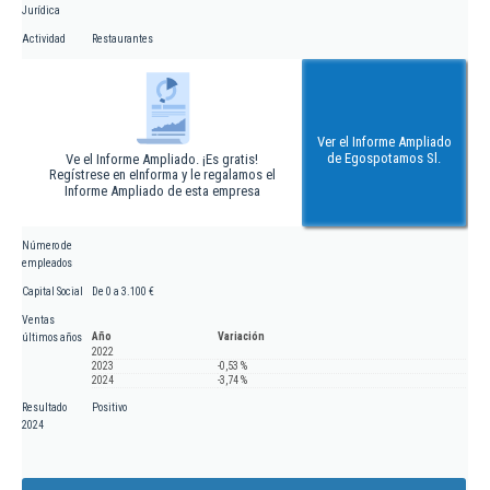
Jurídica
Actividad
Restaurantes
Ver el Informe Ampliado
de Egospotamos Sl.
Ve el Informe Ampliado. ¡Es gratis!
Regístrese en eInforma y le regalamos el
Informe Ampliado de esta empresa
Número de
empleados
Capital Social
De 0 a 3.100 €
Ventas
Año
Variación
últimos años
2022
2023
-0,53 %
2024
-3,74 %
Resultado
Positivo
2024