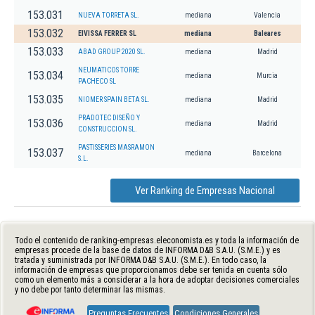
153.031
NUEVA TORRETA SL.
mediana
Valencia
153.032
EIVISSA FERRER SL
mediana
Baleares
153.033
ABAD GROUP 2020 SL.
mediana
Madrid
NEUMATICOS TORRE
153.034
mediana
Murcia
PACHECO SL
153.035
NIOMER SPAIN BETA SL.
mediana
Madrid
PRADOTEC DISEÑO Y
153.036
mediana
Madrid
CONSTRUCCION SL.
PASTISSERIES MASRAMON
153.037
mediana
Barcelona
S.L.
Ver Ranking de Empresas Nacional
Todo el contenido de ranking-empresas.eleconomista.es y toda la información de
empresas procede de la base de datos de INFORMA D&B S.A.U. (S.M.E.) y es
tratada y suministrada por INFORMA D&B S.A.U. (S.M.E.). En todo caso, la
información de empresas que proporcionamos debe ser tenida en cuenta sólo
como un elemento más a considerar a la hora de adoptar decisiones comerciales
y no debe por tanto determinar las mismas.
Preguntas Frecuentes
Condiciones Generales