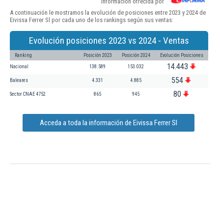
Información ofrecida por
A continuación le mostramos la evolución de posiciones entre 2023 y 2024 de
Eivissa Ferrer Sl por cada uno de los rankings según sus ventas:
Evolución posiciones 2023 vs 2024 - Ventas
Ranking
Posición 2023
Posición 2024
Evolución Posiciones
14.443
Nacional
138.589
153.032
554
Baleares
4.331
4.885
80
Sector CNAE 4752
865
945
Acceda a toda la información de Eivissa Ferrer Sl