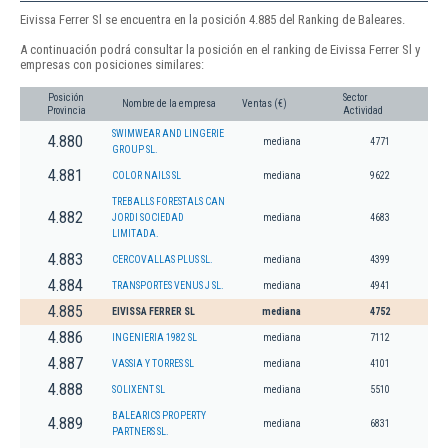
Eivissa Ferrer Sl se encuentra en la posición 4.885 del Ranking de Baleares.
A continuación podrá consultar la posición en el ranking de Eivissa Ferrer Sl y
empresas con posiciones similares:
Posición
Sector
Nombre de la empresa
Ventas (€)
Provincia
Actividad
SWIMWEAR AND LINGERIE
4.880
mediana
4771
GROUP SL.
4.881
COLOR NAILS SL
mediana
9622
TREBALLS FORESTALS CAN
4.882
JORDI SOCIEDAD
mediana
4683
LIMITADA.
4.883
CERCOVALLAS PLUS SL.
mediana
4399
4.884
TRANSPORTES VENUS J SL.
mediana
4941
4.885
EIVISSA FERRER SL
mediana
4752
4.886
INGENIERIA 1982 SL
mediana
7112
4.887
VASSIA Y TORRES SL
mediana
4101
4.888
SOLIXENT SL
mediana
5510
BALEARICS PROPERTY
4.889
mediana
6831
PARTNERS SL.