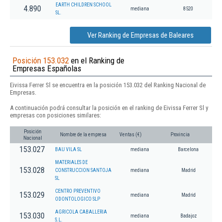
EARTH CHILDREN SCHOOL
4.890
mediana
8520
SL.
Ver Ranking de Empresas de Baleares
Posición 153.032
en el Ranking de
Empresas Españolas
Eivissa Ferrer Sl se encuentra en la posición 153.032 del Ranking Nacional de
Empresas.
A continuación podrá consultar la posición en el ranking de Eivissa Ferrer Sl y
empresas con posiciones similares:
Posición
Nombre de la empresa
Ventas (€)
Provincia
Nacional
153.027
BAU VILA SL
mediana
Barcelona
MATERIALES DE
153.028
CONSTRUCCION SANTOJA
mediana
Madrid
SL
CENTRO PREVENTIVO
153.029
mediana
Madrid
ODONTOLOGICO SLP
AGRICOLA CABALLERIA
153.030
mediana
Badajoz
S.L.