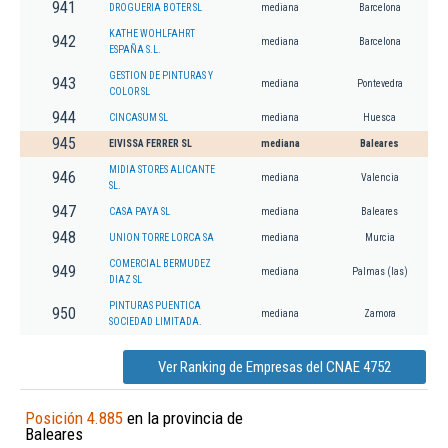
941
DROGUERIA BOTER SL
mediana
Barcelona
KATHE WOHLFAHRT
942
mediana
Barcelona
ESPAÑA S.L.
GESTION DE PINTURAS Y
943
mediana
Pontevedra
COLOR SL
944
CINCASUM SL
mediana
Huesca
945
EIVISSA FERRER SL
mediana
Baleares
MIDIA STORES ALICANTE
946
mediana
Valencia
SL.
947
CASA PAYA SL
mediana
Baleares
948
UNION TORRE LORCA SA
mediana
Murcia
COMERCIAL BERMUDEZ
949
mediana
Palmas (las)
DIAZ SL
PINTURAS PUENTICA
950
mediana
Zamora
SOCIEDAD LIMITADA.
Ver Ranking de Empresas del CNAE 4752
Posición 4.885
en la provincia de
Baleares