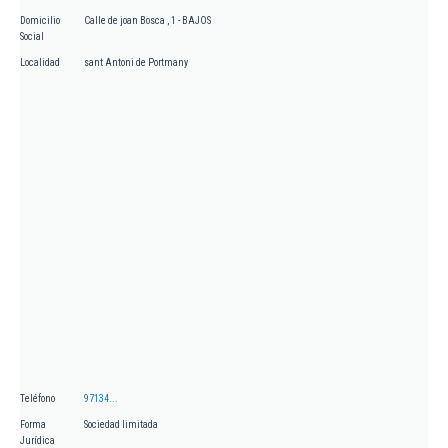
Domicilio
Calle de joan Bosca , 1 - BAJOS
Social
Localidad
sant Antoni de Portmany
Teléfono
97134...
Forma
Sociedad limitada
Jurídica