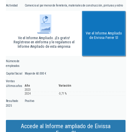
Actividad
Comercio al por menor de ferretería, materiales de construcción, pinturas y vidrio
Ver el Informe Ampliado
de Eivissa Ferrer Sl
Ve el Informe Ampliado. ¡Es gratis!
Regístrese en eInforma y le regalamos el
Informe Ampliado de esta empresa
Número de
empleados
Capital Social
Mayor de 60.000 €
Ventas
Año
Variación
últimos años
2023
2024
-3,71 %
Resultado
Positivo
2025
Accede al Informe ampliado de Eivissa