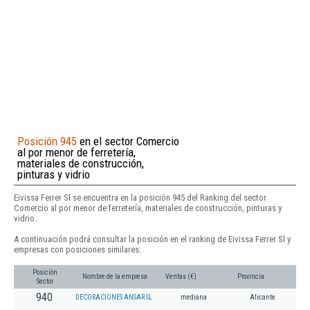
Posición 945
en el sector Comercio
al por menor de ferretería,
materiales de construcción,
pinturas y vidrio
Eivissa Ferrer Sl se encuentra en la posición 945 del Ranking del sector
Comercio al por menor de ferretería, materiales de construcción, pinturas y
vidrio.
A continuación podrá consultar la posición en el ranking de Eivissa Ferrer Sl y
empresas con posiciones similares:
Posición
Nombre de la empresa
Ventas (€)
Provincia
Sector
940
DECORACIONES ANSAR SL
mediana
Alicante