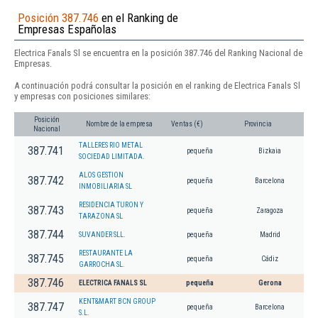
Posición 387.746
en el Ranking de
Empresas Españolas
Electrica Fanals Sl se encuentra en la posición 387.746 del Ranking Nacional de
Empresas.
A continuación podrá consultar la posición en el ranking de Electrica Fanals Sl
y empresas con posiciones similares:
Posición
Nombre de la empresa
Ventas (€)
Provincia
Nacional
TALLERES RIO METAL
387.741
pequeña
Bizkaia
SOCIEDAD LIMITADA.
ALOS GESTION
387.742
pequeña
Barcelona
INMOBILIARIA SL
RESIDENCIA TURON Y
387.743
pequeña
Zaragoza
TARAZONA SL
387.744
SUVANDER SLL.
pequeña
Madrid
RESTAURANTE LA
387.745
pequeña
Cádiz
GARROCHA SL.
387.746
ELECTRICA FANALS SL
pequeña
Gerona
KENT&MART BCN GROUP
387.747
pequeña
Barcelona
S.L.