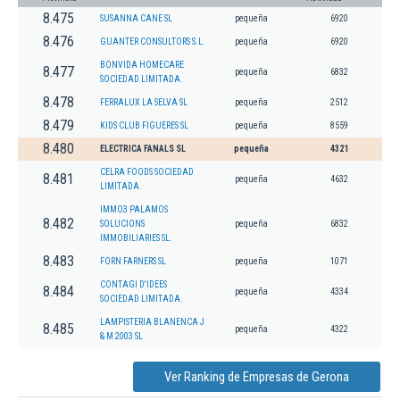
8.475
SUSANNA CANE SL
pequeña
6920
8.476
GUANTER CONSULTORS S.L.
pequeña
6920
BONVIDA HOMECARE
8.477
pequeña
6832
SOCIEDAD LIMITADA.
8.478
FERRALUX LA SELVA SL
pequeña
2512
8.479
KIDS CLUB FIGUERES SL
pequeña
8559
8.480
ELECTRICA FANALS SL
pequeña
4321
CELRA FOODS SOCIEDAD
8.481
pequeña
4632
LIMITADA.
IMMO3 PALAMOS
8.482
SOLUCIONS
pequeña
6832
IMMOBILIARIES SL.
8.483
FORN FARNERS SL
pequeña
1071
CONTAGI D'IDEES
8.484
pequeña
4334
SOCIEDAD LIMITADA.
LAMPISTERIA BLANENCA J
8.485
pequeña
4322
& M 2003 SL
Ver Ranking de Empresas de Gerona