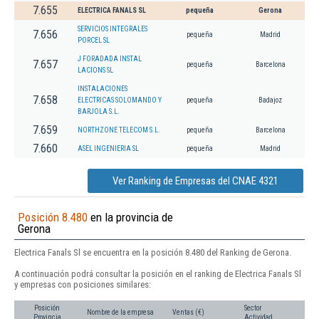
7.655
ELECTRICA FANALS SL
pequeña
Gerona
SERVICIOS INTEGRALES
7.656
pequeña
Madrid
PORCEL SL
J FORADADA INSTAL
7.657
pequeña
Barcelona
LACIONS SL
INSTALACIONES
7.658
ELECTRICAS SOLOMANDO Y
pequeña
Badajoz
BARJOLA S.L.
7.659
NORTHZONE TELECOM S.L.
pequeña
Barcelona
7.660
ASEL INGENIERIA SL
pequeña
Madrid
Ver Ranking de Empresas del CNAE 4321
Posición 8.480
en la provincia de
Gerona
Electrica Fanals Sl se encuentra en la posición 8.480 del Ranking de Gerona.
A continuación podrá consultar la posición en el ranking de Electrica Fanals Sl
y empresas con posiciones similares:
Posición
Sector
Nombre de la empresa
Ventas (€)
Provincia
Actividad