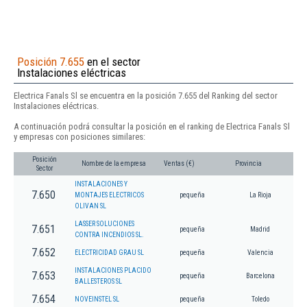
Posición 7.655
en el sector
Instalaciones eléctricas
Electrica Fanals Sl se encuentra en la posición 7.655 del Ranking del sector
Instalaciones eléctricas.
A continuación podrá consultar la posición en el ranking de Electrica Fanals Sl
y empresas con posiciones similares:
Posición
Nombre de la empresa
Ventas (€)
Provincia
Sector
INSTALACIONES Y
7.650
MONTAJES ELECTRICOS
pequeña
La Rioja
OLIVAN SL
LASSER SOLUCIONES
7.651
pequeña
Madrid
CONTRA INCENDIOS SL.
7.652
ELECTRICIDAD GRAU SL
pequeña
Valencia
INSTALACIONES PLACIDO
7.653
pequeña
Barcelona
BALLESTEROS SL
7.654
NOVEINSTEL SL
pequeña
Toledo