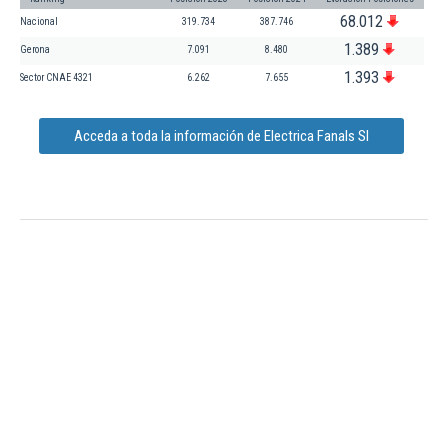
68.012
Nacional
319.734
387.746
1.389
Gerona
7.091
8.480
1.393
Sector CNAE 4321
6.262
7.655
Acceda a toda la información de Electrica Fanals Sl