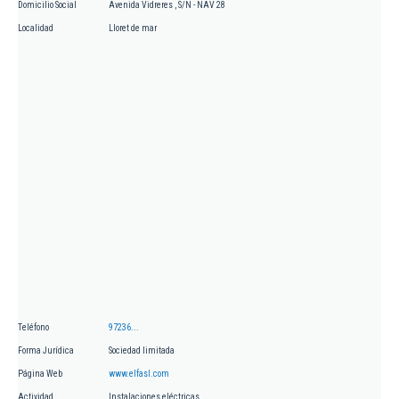
Domicilio Social
Avenida Vidreres , S/N - NAV 28
Localidad
Lloret de mar
Teléfono
97236...
Forma Jurídica
Sociedad limitada
Página Web
www.elfasl.com
Actividad
Instalaciones eléctricas