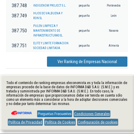
387.748
INDIGENOM PROJECT S.L.
pequeña
Pontevedra
HIJOS DE VALBUENA Y
387.749
pequeña
León
RON SL
PULEN LIMPIEZA Y
387.750
MANTENIMIENTO DE
pequeña
Navarra
INFRAESTRUCTURAS SL.
ELITE Y LIMITE FORMACION
387.751
pequeña
Almería
SOCIEDAD LIMITADA.
Ver Ranking de Empresas Nacional
Todo el contenido de ranking-empresas.eleconomista.es y toda la información de
empresas procede de la base de datos de INFORMA D&B S.A.U. (S.M.E.) y es
tratada y suministrada por INFORMA D&B S.A.U. (S.M.E.). En todo caso, la
información de empresas que proporcionamos debe ser tenida en cuenta sólo
como un elemento más a considerar a la hora de adoptar decisiones comerciales
y no debe por tanto determinar las mismas.
Preguntas Frecuentes
Condiciones Generales
Política de Privacidad
Política de Cookies
Configuración de cookies