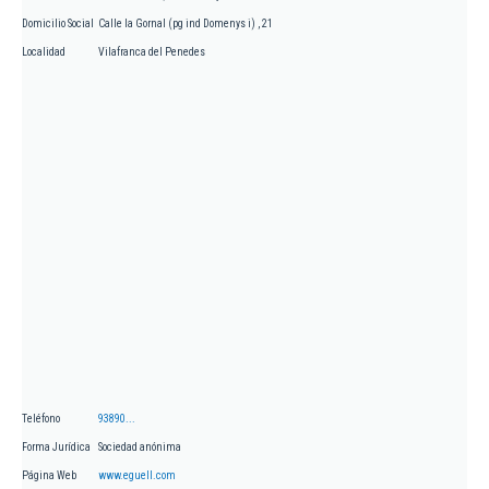
Domicilio Social
Calle la Gornal (pg ind Domenys i) , 21
Localidad
Vilafranca del Penedes
Teléfono
93890...
Forma Jurídica
Sociedad anónima
Página Web
www.eguell.com