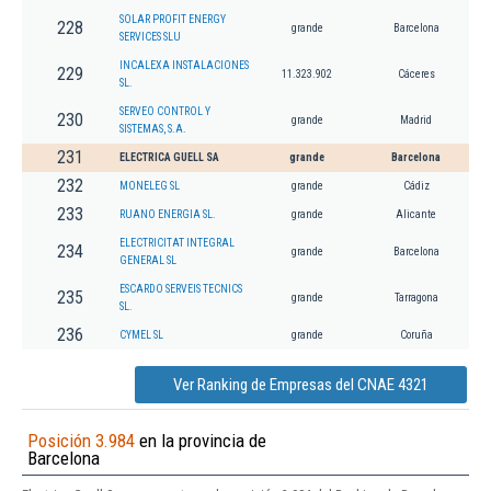
SOLAR PROFIT ENERGY
228
grande
Barcelona
SERVICES SLU
INCALEXA INSTALACIONES
229
11.323.902
Cáceres
SL.
SERVEO CONTROL Y
230
grande
Madrid
SISTEMAS, S.A.
231
ELECTRICA GUELL SA
grande
Barcelona
232
MONELEG SL
grande
Cádiz
233
RUANO ENERGIA SL.
grande
Alicante
ELECTRICITAT INTEGRAL
234
grande
Barcelona
GENERAL SL
ESCARDO SERVEIS TECNICS
235
grande
Tarragona
SL.
236
CYMEL SL
grande
Coruña
Ver Ranking de Empresas del CNAE 4321
Posición 3.984
en la provincia de
Barcelona