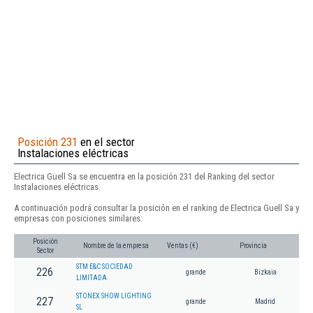
Posición 231
en el sector
Instalaciones eléctricas
Electrica Guell Sa se encuentra en la posición 231 del Ranking del sector
Instalaciones eléctricas.
A continuación podrá consultar la posición en el ranking de Electrica Guell Sa y
empresas con posiciones similares:
Posición
Nombre de la empresa
Ventas (€)
Provincia
Sector
STM E&C SOCIEDAD
226
grande
Bizkaia
LIMITADA
STONEX SHOW LIGHTING
227
grande
Madrid
SL