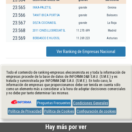
23.565
INKA-PALET SL
grande
Gerona
23.566
TANIT IBIZA PORT SA
grande
Baleares
23.567
DELTA COCINAS SL
grande
La Rioja
23.568
2011 CINES LLOBREGAT SL
11.270.699
Madrid
23.569
BERDASCO E HIJOS SL
11.269.223
Asturias
Ver Ranking de Empresas Nacional
Todo el contenido de ranking-empresas.eleconomista.es y toda la información de
empresas procede de la base de datos de INFORMA D&B S.A.U. (S.M.E.) y es
tratada y suministrada por INFORMA D&B S.A.U. (S.M.E.). En todo caso, la
información de empresas que proporcionamos debe ser tenida en cuenta sólo
como un elemento más a considerar a la hora de adoptar decisiones comerciales
y no debe por tanto determinar las mismas.
Preguntas Frecuentes
Condiciones Generales
Política de Privacidad
Política de Cookies
Configuración de cookies
Hay más por ver