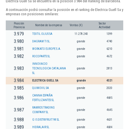
Electrica Guell Sa se encuentra en la posición 3.984 del Ranking de Barcelona.
A continuación podrá consultar la posición en el ranking de Electrica Guell Sa y
empresas con posiciones similares:
Posición
Sector
Nombre de la empresa
Ventas (€)
Provincia
Actividad
3.979
TEXTIL OLIUS SA
11.278.240
1399
3.980
DAGRAM TI SL.
grande
4740
3.981
WORKATO EUROPE S.A.
grande
6210
3.982
ROCOPARTS SL
grande
4672
INNOVACIO
3.983
TECNOLOGICA CATALANA
grande
2813
SL
3.984
ELECTRICA GUELL SA
grande
4321
3.985
QUIMOVIL SA
grande
2020
CANNA ESPAÑA
3.986
grande
4685
FERTILIZANTES SL
RAMROS TRADING
3.987
grande
4645
COMPANY SL
3.988
G I S DISTRIFRUIT 98 SL
grande
4631
3.989
HIDRALAIR SL
grande
4684