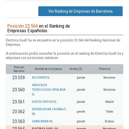
Ver Ranking de Empresas de Barcelona
Posición 23.564
en el Ranking de
Empresas Españolas
Electrica Guell Sa se encuentra en la posición 23.564 del Ranking Nacional de
Empresas.
A continuación podrá consultar la posición en el ranking de Electrica Guell Sa y
empresas con posiciones similares:
Posición
Nombre de la empresa
Ventas (€)
Provincia
Nacional
23.559
ROCOPARTS SL
grande
Barcelona
INNOVACIO
23.560
TECNOLOGICA CATALANA
grande
Barcelona
SL
23.561
SONTEX GESTION SL.
grande
Madrid
DISTRIBUIDORA J BORRAJO
23.562
grande
Toledo
SA
23.563
GRASS IBERIA SA.
grande
Bizkaia
23.564
ELECTRICA GUELL SA
grande
Barcelona