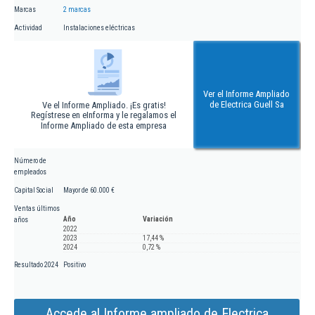
Marcas
2 marcas
Actividad
Instalaciones eléctricas
Ver el Informe Ampliado
de Electrica Guell Sa
Ve el Informe Ampliado. ¡Es gratis!
Regístrese en eInforma y le regalamos el
Informe Ampliado de esta empresa
Número de
empleados
Capital Social
Mayor de 60.000 €
Ventas últimos
Año
Variación
años
2022
2023
17,44 %
2024
0,72 %
Resultado 2024
Positivo
Accede al Informe ampliado de Electrica