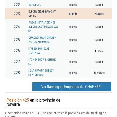
222
INTELEC SL
grande
Madrid
ELECTRICIDAD RAMOS Y
223
grande
Navarra
CIA SL
AREA2 INSTALACIONES
224
ELECTRICAS Y MECANICAS
grande
Madrid
SA.
CUADROS MANIOBRAS Y
225
grande
Madrid
AUTOMATISMOS SL.
STM E&C SOCIEDAD
226
grande
Bizkaia
LIMITADA
STONEX SHOW LIGHTING
227
grande
Madrid
SL
SOLAR PROFIT ENERGY
228
grande
Barcelona
SERVICES SLU
Ver Ranking de Empresas del CNAE 4321
Posición 425
en la provincia de
Navarra
Electricidad Ramos Y Cia Sl se encuentra en la posición 425 del Ranking de
Navarra.