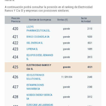
A continuación podrá consultar la posición en el ranking de Electricidad
Ramos Y Cia Sl y empresas con posiciones similares:
Posición
Sector
Nombre de la empresa
Ventas (€)
Provincia
Actividad
LOZY'S
420
grande
2110
PHARMACEUTICALS SL.
421
BINGO CIUDADELA SA
grande
9200
422
ISEL ENERGIA SL
grande
4321
423
UPRENA SL
grande
1089
EQUIPOS DIESEL REMANED
424
grande
2813
SL
ELECTRICIDAD RAMOS Y
425
grande
4321
CIA SL
IED ELECTRONICS
426
11.539.034
2640
SOLUTIONS SL.
ESTAMPACIONES
427
grande
2540
NAVARRA SA
NORDEX ENERGY IBERICA
428
grande
3312
SA
EUROCAM LAS LABRADAS