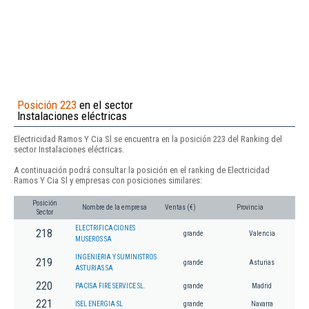
Posición 223
en el sector
Instalaciones eléctricas
Electricidad Ramos Y Cia Sl se encuentra en la posición 223 del Ranking del
sector Instalaciones eléctricas.
A continuación podrá consultar la posición en el ranking de Electricidad
Ramos Y Cia Sl y empresas con posiciones similares:
Posición
Nombre de la empresa
Ventas (€)
Provincia
Sector
ELECTRIFICACIONES
218
grande
Valencia
MUSEROS SA
INGENIERIA Y SUMINISTROS
219
grande
Asturias
ASTURIAS SA
220
PACISA FIRE SERVICE SL.
grande
Madrid
221
ISEL ENERGIA SL
grande
Navarra