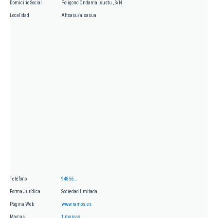
Domicilio Social
Poligono Ondarria Isustu , S/N
Localidad
Altsasu/alsasua
Teléfono
94856...
Forma Jurídica
Sociedad limitada
Página Web
www.ramos.es
Marcas
1 marcas