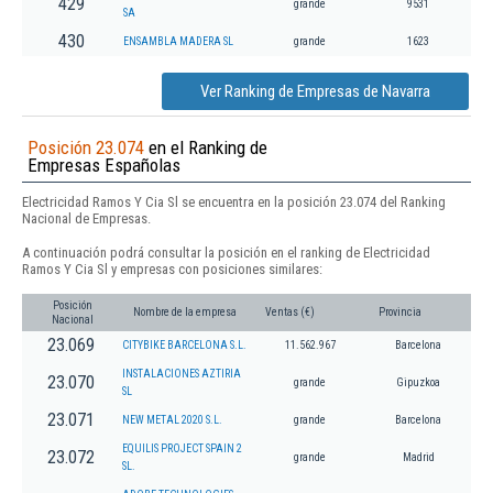
429
grande
9531
SA
430
ENSAMBLA MADERA SL
grande
1623
Ver Ranking de Empresas de Navarra
Posición 23.074
en el Ranking de
Empresas Españolas
Electricidad Ramos Y Cia Sl se encuentra en la posición 23.074 del Ranking
Nacional de Empresas.
A continuación podrá consultar la posición en el ranking de Electricidad
Ramos Y Cia Sl y empresas con posiciones similares:
Posición
Nombre de la empresa
Ventas (€)
Provincia
Nacional
23.069
CITYBIKE BARCELONA S.L.
11.562.967
Barcelona
INSTALACIONES AZTIRIA
23.070
grande
Gipuzkoa
SL
23.071
NEW METAL 2020 S.L.
grande
Barcelona
EQUILIS PROJECT SPAIN 2
23.072
grande
Madrid
SL.