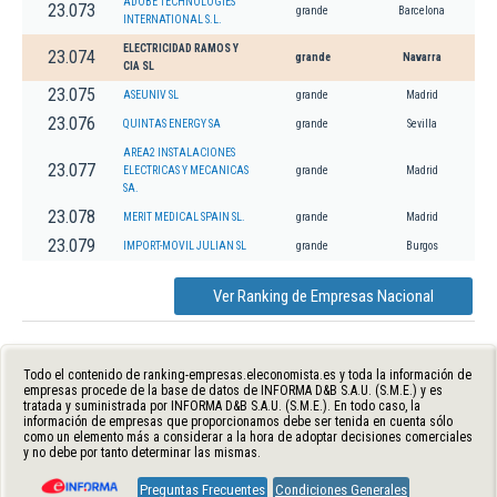
ADOBE TECHNOLOGIES
23.073
grande
Barcelona
INTERNATIONAL S.L.
ELECTRICIDAD RAMOS Y
23.074
grande
Navarra
CIA SL
23.075
ASEUNIV SL
grande
Madrid
23.076
QUINTAS ENERGY SA
grande
Sevilla
AREA2 INSTALACIONES
23.077
ELECTRICAS Y MECANICAS
grande
Madrid
SA.
23.078
MERIT MEDICAL SPAIN SL.
grande
Madrid
23.079
IMPORT-MOVIL JULIAN SL
grande
Burgos
Ver Ranking de Empresas Nacional
Todo el contenido de ranking-empresas.eleconomista.es y toda la información de
empresas procede de la base de datos de INFORMA D&B S.A.U. (S.M.E.) y es
tratada y suministrada por INFORMA D&B S.A.U. (S.M.E.). En todo caso, la
información de empresas que proporcionamos debe ser tenida en cuenta sólo
como un elemento más a considerar a la hora de adoptar decisiones comerciales
y no debe por tanto determinar las mismas.
Preguntas Frecuentes
Condiciones Generales