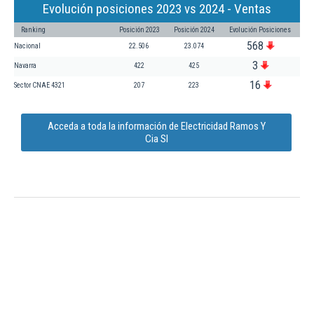
Evolución posiciones 2023 vs 2024 - Ventas
Ranking
Posición 2023
Posición 2024
Evolución Posiciones
568
Nacional
22.506
23.074
3
Navarra
422
425
16
Sector CNAE 4321
207
223
Acceda a toda la información de Electricidad Ramos Y
Cia Sl