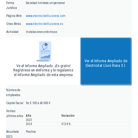
Forma
Sociedad limitada unipersonal
Jurídica
Página Web
www.electricitatlluisriera.com
Otras Webs
www.electricitatlluisriera.es
Actividad
Instalaciones eléctricas
Ver el Informe Ampliado de
Electricitat Lluis Riera S.l.
Ve el Informe Ampliado. ¡Es gratis!
Regístrese en eInforma y le regalamos
el Informe Ampliado de esta empresa
Número de
empleados
Capital Social
De 3.100 a 60.000 €
Ventas
Año
Variación
últimos años
2023
2024
47,04 %
Resultado
Positivo
2025