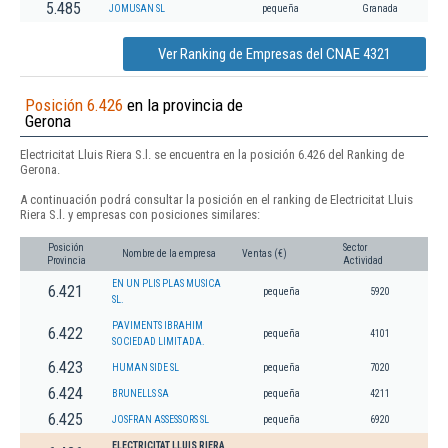
5.485
JOMUSAN SL
pequeña
Granada
Ver Ranking de Empresas del CNAE 4321
Posición 6.426
en la provincia de
Gerona
Electricitat Lluis Riera S.l. se encuentra en la posición 6.426 del Ranking de
Gerona.
A continuación podrá consultar la posición en el ranking de Electricitat Lluis
Riera S.l. y empresas con posiciones similares:
Posición
Sector
Nombre de la empresa
Ventas (€)
Provincia
Actividad
EN UN PLIS PLAS MUSICA
6.421
pequeña
5920
SL.
PAVIMENTS IBRAHIM
6.422
pequeña
4101
SOCIEDAD LIMITADA.
6.423
HUMAN SIDE SL
pequeña
7020
6.424
BRUNELLS SA
pequeña
4211
6.425
JOSFRAN ASSESSORS SL
pequeña
6920
ELECTRICITAT LLUIS RIERA