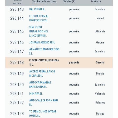
Nombre de la empresa
Ventas (€)
Provincia
Nacional
293.143
BALI SPIRIT SL.
pequeña
Barcelona
LOGICA FORMAL
293.144
pequeña
Madrid
PROPERTIES V SL.
SERVICIOS E
293.145
INSTALACIONES
pequeña
Alicante
LINCOSERVIS SL
293.146
JOSFRAN ASSESSORS SL
pequeña
Gerona
ADVANCED MOTORWORKS
293.147
pequeña
Barcelona
S.L.
ELECTRICITAT LLUIS RIERA
293.148
pequeña
Gerona
S.L.
ACEROS FERRALLADOS
293.149
pequeña
Murcia
MORALES SL
AUTOCARAVANAS
293.150
pequeña
Barcelona
BARCELONA SL.
293.151
DISNAPA SL
pequeña
Valencia
AUTO-TALLER JOAN PAU
293.152
pequeña
Baleares
SL.
TORREMOLINOS SKYBAR
293.153
pequeña
Málaga
HOTEL SL.