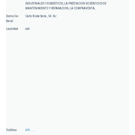
INDUSTRIALES Y DOMESTICOS, LA PRESTACION DE SERVICIOS DE
MANTENIMIENTO Y REPARACION, LA COMPRAVENTA,
Domicilio
Calle Bisbe Serra , 54 - BJ
Social
Localidad
olot
Teléfono
619.....