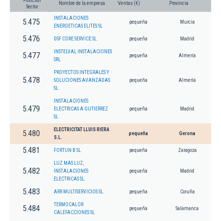
Posición
Nombre de la empresa
Ventas (€)
Provincia
Sector
INSTALACIONES
5.475
pequeña
Murcia
ENERGETICAS ELITES SL
5.476
DSF CORE SERVICE SL.
pequeña
Madrid
INSTELVAL INSTALACIONES
5.477
pequeña
Almería
SRL
PROYECTOS INTEGRALES Y
5.478
SOLUCIONES AVANZADAS
pequeña
Almería
SL
INSTALACIONES
5.479
ELECTRICAS A GUTIERREZ
pequeña
Madrid
SL
ELECTRICITAT LLUIS RIERA
5.480
pequeña
Gerona
S.L.
5.481
FORTUN B SL
pequeña
Zaragoza
LUZ MAS LUZ,
5.482
INSTALACIONES
pequeña
Madrid
ELECTRICAS SL.
5.483
ARR MULTISERVICIOS SL.
pequeña
Coruña
TERMOCALOR
5.484
pequeña
Salamanca
CALEFACCIONES SL