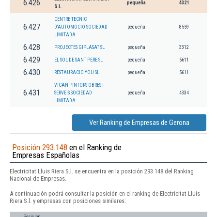
6.426
pequeña
4321
S.L.
CENTRE TECNIC
6.427
D'AUTOMOCIO SOCIEDAD
pequeña
8559
LIMITADA
6.428
PROJECTES GIPLASAT SL
pequeña
3312
6.429
EL SOL DE SANT PERE SL
pequeña
5611
6.430
RESTAURACIO YOU SL.
pequeña
5611
VICAN PINTORS OBRES I
6.431
SERVEIS SOCIEDAD
pequeña
4334
LIMITADA.
Ver Ranking de Empresas de Gerona
Posición 293.148
en el Ranking de
Empresas Españolas
Electricitat Lluis Riera S.l. se encuentra en la posición 293.148 del Ranking
Nacional de Empresas.
A continuación podrá consultar la posición en el ranking de Electricitat Lluis
Riera S.l. y empresas con posiciones similares:
Posición