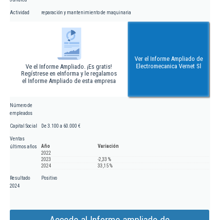
Actividad
reparación y mantenimiento de maquinaria
Ver el Informe Ampliado de
Electromecanica Vernet Sl
Ve el Informe Ampliado. ¡Es gratis!
Regístrese en eInforma y le regalamos
el Informe Ampliado de esta empresa
Número de
empleados
Capital Social
De 3.100 a 60.000 €
Ventas
Año
Variación
últimos años
2022
2023
-2,33 %
2024
33,15 %
Resultado
Positivo
2024