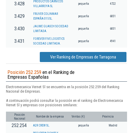
PRODUCTOS CARNICOS
3.428
pequeña
4722
VILLARROYA SL
FRUVER COLINMAR
3.429
pequeña
6831
ESPAÑA 015 SL.
JAUME GUASCH SOCIEDAD
3.430
pequeña
6831
LIMITADA.
FOREVER FIVE LOGISTICS
3.431
pequeña
4941
SOCIEDAD LIMITADA.
Ver Ranking de Empresas de Tarragona
Posición 252.259
en el Ranking de
Empresas Españolas
Electromecanica Vernet Sl se encuentra en la posición 252.259 del Ranking
Nacional de Empresas.
A continuación podrá consultar la posición en el ranking de Electromecanica
Vernet Sl y empresas con posiciones similares:
Posición
Nombre de la empresa
Ventas (€)
Provincia
Nacional
252.254
A2R CREW SL.
pequeña
Madrid