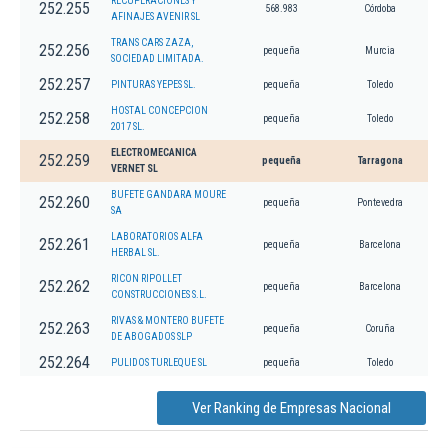
RECUPERACIONES Y
252.255
568.983
Córdoba
AFINAJES AVENIR SL
TRANS CARS ZAZA,
252.256
pequeña
Murcia
SOCIEDAD LIMITADA.
252.257
PINTURAS YEPES SL.
pequeña
Toledo
HOSTAL CONCEPCION
252.258
pequeña
Toledo
2017 SL.
ELECTROMECANICA
252.259
pequeña
Tarragona
VERNET SL
BUFETE GANDARA MOURE
252.260
pequeña
Pontevedra
SA
LABORATORIOS ALFA
252.261
pequeña
Barcelona
HERBAL SL.
RICON RIPOLLET
252.262
pequeña
Barcelona
CONSTRUCCIONES S.L.
RIVAS & MONTERO BUFETE
252.263
pequeña
Coruña
DE ABOGADOS SLP
252.264
PULIDOS TURLEQUE SL
pequeña
Toledo
Ver Ranking de Empresas Nacional