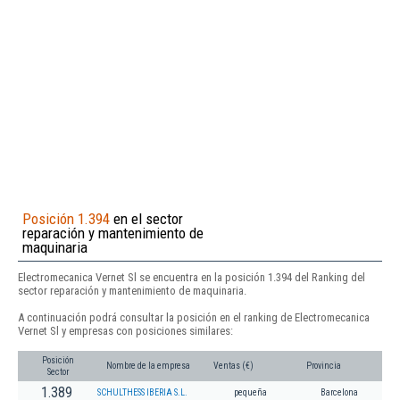
Posición 1.394
en el sector
reparación y mantenimiento de
maquinaria
Electromecanica Vernet Sl se encuentra en la posición 1.394 del Ranking del
sector reparación y mantenimiento de maquinaria.
A continuación podrá consultar la posición en el ranking de Electromecanica
Vernet Sl y empresas con posiciones similares:
Posición
Nombre de la empresa
Ventas (€)
Provincia
Sector
1.389
SCHULTHESS IBERIA S.L.
pequeña
Barcelona