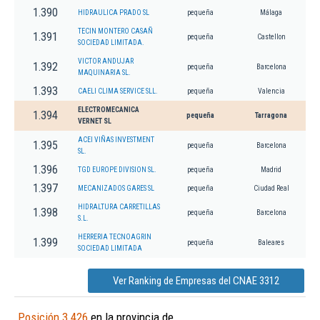
1.390
HIDRAULICA PRADO SL
pequeña
Málaga
TECIN MONTERO CASAÑ
1.391
pequeña
Castellon
SOCIEDAD LIMITADA.
VICTOR ANDUJAR
1.392
pequeña
Barcelona
MAQUINARIA SL.
1.393
CAELI CLIMA SERVICE SLL.
pequeña
Valencia
ELECTROMECANICA
1.394
pequeña
Tarragona
VERNET SL
ACEI VIÑAS INVESTMENT
1.395
pequeña
Barcelona
SL.
1.396
TGD EUROPE DIVISION SL.
pequeña
Madrid
1.397
MECANIZADOS GARES SL
pequeña
Ciudad Real
HIDRALTURA CARRETILLAS
1.398
pequeña
Barcelona
S.L.
HERRERIA TECNOAGRIN
1.399
pequeña
Baleares
SOCIEDAD LIMITADA
Ver Ranking de Empresas del CNAE 3312
Posición 3.426
en la provincia de