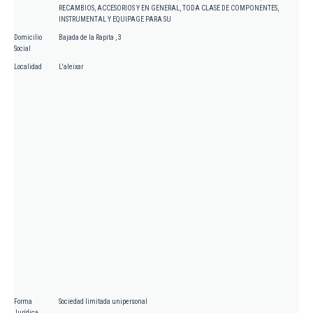
RECAMBIOS, ACCESORIOS Y EN GENERAL, TODA CLASE DE COMPONENTES,
INSTRUMENTAL Y EQUIPAGE PARA SU
Domicilio
Bajada de la Rapita , 3
Social
Localidad
L'aleixar
Forma
Sociedad limitada unipersonal
Jurídica