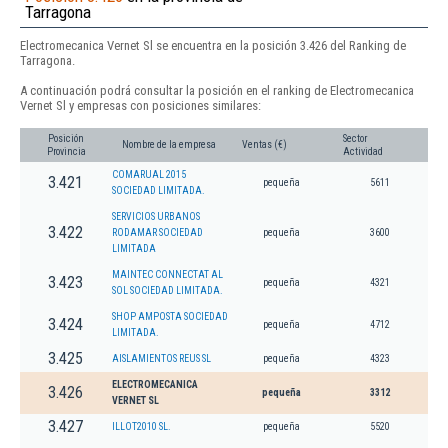
Tarragona
Electromecanica Vernet Sl se encuentra en la posición 3.426 del Ranking de
Tarragona.
A continuación podrá consultar la posición en el ranking de Electromecanica
Vernet Sl y empresas con posiciones similares:
Posición
Sector
Nombre de la empresa
Ventas (€)
Provincia
Actividad
COMARUAL 2015
3.421
pequeña
5611
SOCIEDAD LIMITADA.
SERVICIOS URBANOS
3.422
RODAMAR SOCIEDAD
pequeña
3600
LIMITADA
MAINTEC CONNECTAT AL
3.423
pequeña
4321
SOL SOCIEDAD LIMITADA.
SHOP AMPOSTA SOCIEDAD
3.424
pequeña
4712
LIMITADA.
3.425
AISLAMIENTOS REUS SL
pequeña
4323
ELECTROMECANICA
3.426
pequeña
3312
VERNET SL
3.427
ILLOT2010 SL.
pequeña
5520