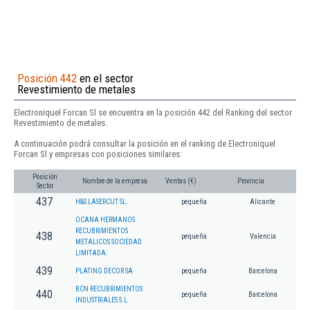
Posición 442
en el sector
Revestimiento de metales
Electroniquel Forcan Sl se encuentra en la posición 442 del Ranking del sector
Revestimiento de metales.
A continuación podrá consultar la posición en el ranking de Electroniquel
Forcan Sl y empresas con posiciones similares:
Posición
Nombre de la empresa
Ventas (€)
Provincia
Sector
437
H&S LASERCUT SL.
pequeña
Alicante
OCANA HERMANOS
RECUBRIMIENTOS
438
pequeña
Valencia
METALICOS SOCIEDAD
LIMITADA.
439
PLATING DECOR SA
pequeña
Barcelona
BCN RECUBRIMIENTOS
440
pequeña
Barcelona
INDUSTRIALES S.L.