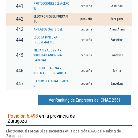
PROTECCIONES DEL ACERO
441
pequeña
Asturias
SL
ELECTRONIQUEL FORCAN
442
pequeña
Zaragoza
SL
443
AFILADOS GASTEIZ SL
pequeña
Arava,Álava
ESCODA PINTURA
444
pequeña
Barcelona
INDUSTRIAL S.L.
MECANIZADOS VIAR
445
SOCIEDAD ANONIMA
pequeña
Cantabria
LABORAL
CHORRO DE ARENA Y
446
pequeña
Sevilla
SISTEMAS DE PINTADO SL
CANOMETALGRAFIC 2019
447
pequeña
Barcelona
S.L.
Ver Ranking de Empresas del CNAE 2551
Posición 6.498
en la provincia de
Zaragoza
Electroniquel Forcan Sl se encuentra en la posición 6.498 del Ranking de
Zaragoza.