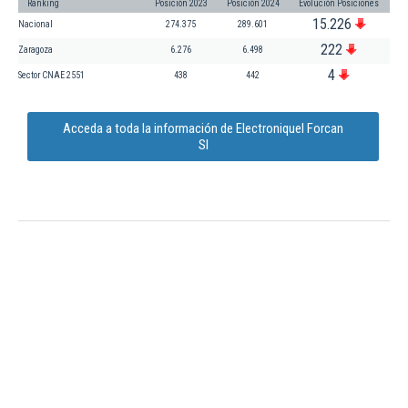
Ranking
Posición 2023
Posición 2024
Evolución Posiciones
15.226
Nacional
274.375
289.601
222
Zaragoza
6.276
6.498
4
Sector CNAE 2551
438
442
Acceda a toda la información de Electroniquel Forcan
Sl