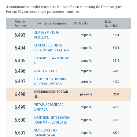
A continuación podrá consultar la posición en el ranking de Electroniquel
Forcan Sl y empresas con posiciones similares:
Posición
Sector
Nombre de la empresa
Ventas (€)
Provincia
Actividad
CHAPA Y PINTURA
6.493
pequeña
9531
BURILLO SL
CENTRO DE ESTUDIOS
6.494
pequeña
8621
UNIVERSITARIOS AYALA SL
ECOAGRICOLA Y CONTROL
6.495
pequeña
0113
SL
6.496
MOTO UNCETA SL
pequeña
4783
GARRIBEN INVERSIONES
6.497
pequeña
4727
SOCIEDAD LIMITADA.
ELECTRONIQUEL FORCAN
6.498
pequeña
2551
SL
VISTAPLAC SOCIEDAD
6.499
pequeña
4399
LIMITADA.
MANTENIMIENTOS SAVISA-
6.500
pequeña
4322
JUAN MANUEL VILLA SL
BUSINESS CENTER
6.501
pequeña
6820
ZARAGOZA SAL.