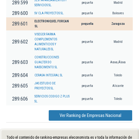
JEVI APARCAMIENTOS Y
289.599
pequeña
Madrid
SERVICIOS SL.
289.600
SV CLA PROYECTOS SL.
pequeña
Baleares
ELECTRONIQUEL FORCAN
289.601
pequeña
Zaragoza
SL
VISEGER FARMA
COMPLEMENTOS
289.602
pequeña
Madrid
ALIMENTICIOS Y
NATURALES SL
CONSTRUCCIONES
289.603
GUALTER DO
pequeña
Arava,Álava
NASSCIMENTO SL
289.604
CERASA INTEGRAL SL
pequeña
Toledo
JAS ESTUDIO DE
289.605
pequeña
Alicante
PROYECTOS SL.
SERVICIOS CODIGO Z PLUS
289.606
pequeña
Toledo
SL.
Ver Ranking de Empresas Nacional
Todo el contenido de ranking-empresas.eleconomista.es y toda la información de