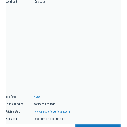
Localidad
Zaragoza
Teléfono
97657...
Forma Jurídica
Sociedad limitada
Página Web
www.electroniquelforcan.com
Actividad
Revestimiento de metales