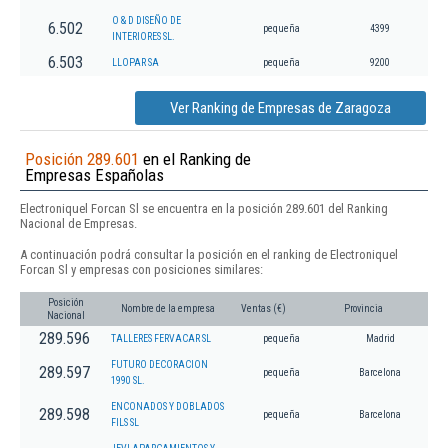
O & D DISEÑO DE
6.502
pequeña
4399
INTERIORES SL.
6.503
LLOPAR SA
pequeña
9200
Ver Ranking de Empresas de Zaragoza
Posición 289.601
en el Ranking de
Empresas Españolas
Electroniquel Forcan Sl se encuentra en la posición 289.601 del Ranking
Nacional de Empresas.
A continuación podrá consultar la posición en el ranking de Electroniquel
Forcan Sl y empresas con posiciones similares:
Posición
Nombre de la empresa
Ventas (€)
Provincia
Nacional
289.596
TALLERES FERVACAR SL
pequeña
Madrid
FUTURO DECORACION
289.597
pequeña
Barcelona
1990 SL.
ENCONADOS Y DOBLADOS
289.598
pequeña
Barcelona
FILS SL