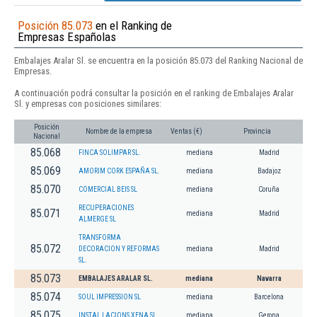
Posición 85.073
en el Ranking de
Empresas Españolas
Embalajes Aralar Sl. se encuentra en la posición 85.073 del Ranking Nacional de
Empresas.
A continuación podrá consultar la posición en el ranking de Embalajes Aralar
Sl. y empresas con posiciones similares:
Posición
Nombre de la empresa
Ventas (€)
Provincia
Nacional
85.068
FINCA SOLIMPAR SL.
mediana
Madrid
85.069
AMORIM CORK ESPAÑA SL.
mediana
Badajoz
85.070
COMERCIAL BEIS SL
mediana
Coruña
RECUPERACIONES
85.071
mediana
Madrid
ALMERGE SL
TRANSFORMA
85.072
DECORACION Y REFORMAS
mediana
Madrid
SL.
85.073
EMBALAJES ARALAR SL.
mediana
Navarra
85.074
SOUL IMPRESSION SL
mediana
Barcelona
85.075
INSTAL LACIONS XENA SL
mediana
Gerona