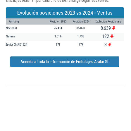
Embalajes Aralar Sl. por cada uno de los rankings según sus ventas:
Evolución posiciones 2023 vs 2024 - Ventas
Ranking
Posición 2023
Posición 2024
Evolución Posiciones
8.639
Nacional
76.434
85.073
122
Navarra
1.316
1.438
8
Sector CNAE 1624
171
179
Acceda a toda la información de Embalajes Aralar Sl.