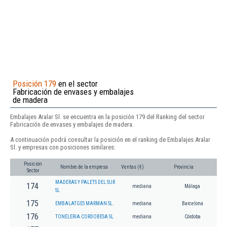
Posición 179
en el sector
Fabricación de envases y embalajes
de madera
Embalajes Aralar Sl. se encuentra en la posición 179 del Ranking del sector
Fabricación de envases y embalajes de madera.
A continuación podrá consultar la posición en el ranking de Embalajes Aralar
Sl. y empresas con posiciones similares:
Posición
Nombre de la empresa
Ventas (€)
Provincia
Sector
MADERAS Y PALETS DEL SUR
174
mediana
Málaga
SL
175
EMBALATGES MARMAN SL.
mediana
Barcelona
176
TONELERIA CORDOBESA SL
mediana
Córdoba