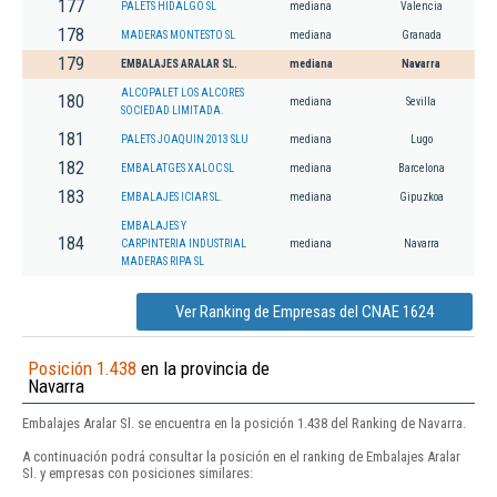
177
PALETS HIDALGO SL
mediana
Valencia
178
MADERAS MONTESTO SL
mediana
Granada
179
EMBALAJES ARALAR SL.
mediana
Navarra
ALCOPALET LOS ALCORES
180
mediana
Sevilla
SOCIEDAD LIMITADA.
181
PALETS JOAQUIN 2013 SLU
mediana
Lugo
182
EMBALATGES XALOC SL
mediana
Barcelona
183
EMBALAJES ICIAR SL.
mediana
Gipuzkoa
EMBALAJES Y
184
CARPINTERIA INDUSTRIAL
mediana
Navarra
MADERAS RIPA SL
Ver Ranking de Empresas del CNAE 1624
Posición 1.438
en la provincia de
Navarra
Embalajes Aralar Sl. se encuentra en la posición 1.438 del Ranking de Navarra.
A continuación podrá consultar la posición en el ranking de Embalajes Aralar
Sl. y empresas con posiciones similares: