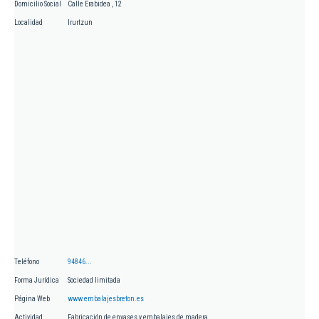
Domicilio Social
Calle Erabidea , 12
Localidad
Irurtzun
Teléfono
94846...
Forma Jurídica
Sociedad limitada
Página Web
www.embalajesbreton.es
Actividad
Fabricación de envases y embalajes de madera