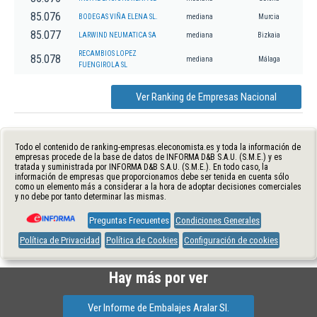
85.076
BODEGAS VIÑA ELENA SL.
mediana
Murcia
85.077
LARWIND NEUMATICA SA
mediana
Bizkaia
RECAMBIOS LOPEZ
85.078
mediana
Málaga
FUENGIROLA SL
Ver Ranking de Empresas Nacional
Todo el contenido de ranking-empresas.eleconomista.es y toda la información de
empresas procede de la base de datos de INFORMA D&B S.A.U. (S.M.E.) y es
tratada y suministrada por INFORMA D&B S.A.U. (S.M.E.). En todo caso, la
información de empresas que proporcionamos debe ser tenida en cuenta sólo
como un elemento más a considerar a la hora de adoptar decisiones comerciales
y no debe por tanto determinar las mismas.
Preguntas Frecuentes
Condiciones Generales
Política de Privacidad
Política de Cookies
Configuración de cookies
Hay más por ver
Ver Informe de Embalajes Aralar Sl.