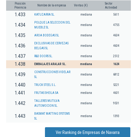
Posición
Sector
Nombre de la empresa
Ventas (€)
Provincia
Actividad
1.433
KATUZARRA SL.
mediana
5611
POLQUE LA SELECCION DEL
1.434
mediana
4755
MUEBLE SL
1.435
AROA BODEGAS SL
mediana
4634
EXCLUSIVAS DE CERVEZAS
1.436
mediana
4634
BELGAS SL
1.437
R&D DOORS SL.
mediana
2512
1.438
EMBALAJES ARALAR SL.
mediana
1624
CONSTRUCCIONES VIDELAR
1.439
mediana
6812
SL
1.440
TRUCK STEEL S.L.
mediana
5221
1.441
FRUTAS SHEILA SA
mediana
4631
TALLERES MUTILVA
1.442
mediana
9531
AUTOMOCION SL.
BASMAT MATTING SYSTEMS
1.443
mediana
1393
SL
Ver Ranking de Empresas de Navarra