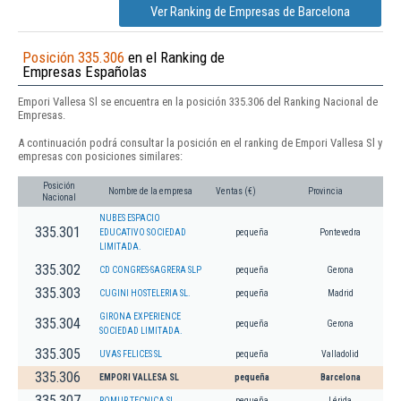
Ver Ranking de Empresas de Barcelona
Posición 335.306
en el Ranking de
Empresas Españolas
Empori Vallesa Sl se encuentra en la posición 335.306 del Ranking Nacional de
Empresas.
A continuación podrá consultar la posición en el ranking de Empori Vallesa Sl y
empresas con posiciones similares:
Posición
Nombre de la empresa
Ventas (€)
Provincia
Nacional
NUBES ESPACIO
335.301
EDUCATIVO SOCIEDAD
pequeña
Pontevedra
LIMITADA.
335.302
CD CONGRES-SAGRERA SLP
pequeña
Gerona
335.303
CUGINI HOSTELERIA SL.
pequeña
Madrid
GIRONA EXPERIENCE
335.304
pequeña
Gerona
SOCIEDAD LIMITADA.
335.305
UVAS FELICES SL
pequeña
Valladolid
335.306
EMPORI VALLESA SL
pequeña
Barcelona
335.307
ROMUR TECNICA SL.
pequeña
Lérida