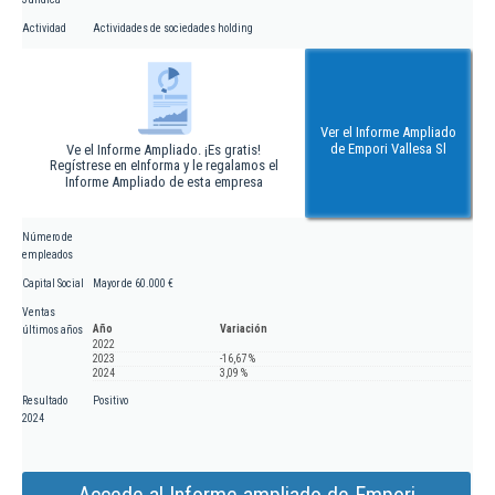
Actividad
Actividades de sociedades holding
Ver el Informe Ampliado
de Empori Vallesa Sl
Ve el Informe Ampliado. ¡Es gratis!
Regístrese en eInforma y le regalamos el
Informe Ampliado de esta empresa
Número de
empleados
Capital Social
Mayor de 60.000 €
Ventas
Año
Variación
últimos años
2022
2023
-16,67 %
2024
3,09 %
Resultado
Positivo
2024