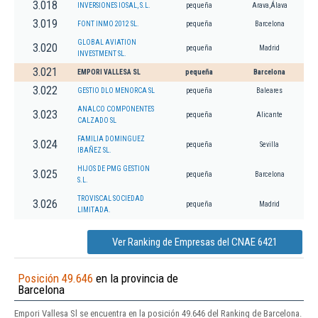
3.018
INVERSIONES IOSAL, S.L.
pequeña
Arava,Álava
3.019
FONT INMO 2012 SL.
pequeña
Barcelona
GLOBAL AVIATION
3.020
pequeña
Madrid
INVESTMENT SL.
3.021
EMPORI VALLESA SL
pequeña
Barcelona
3.022
GESTIO DLO MENORCA SL
pequeña
Baleares
ANALCO COMPONENTES
3.023
pequeña
Alicante
CALZADO SL
FAMILIA DOMINGUEZ
3.024
pequeña
Sevilla
IBAÑEZ SL.
HIJOS DE PMG GESTION
3.025
pequeña
Barcelona
S.L.
TROVISCAL SOCIEDAD
3.026
pequeña
Madrid
LIMITADA.
Ver Ranking de Empresas del CNAE 6421
Posición 49.646
en la provincia de
Barcelona
Empori Vallesa Sl se encuentra en la posición 49.646 del Ranking de Barcelona.