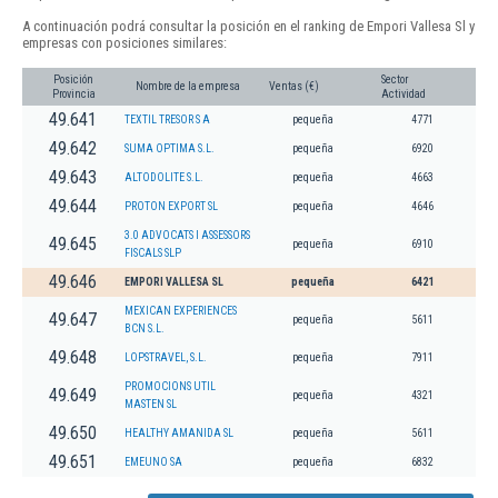
A continuación podrá consultar la posición en el ranking de Empori Vallesa Sl y
empresas con posiciones similares:
Posición
Sector
Nombre de la empresa
Ventas (€)
Provincia
Actividad
49.641
TEXTIL TRESOR S A
pequeña
4771
49.642
SUMA OPTIMA S.L.
pequeña
6920
49.643
ALTODOLITE S.L.
pequeña
4663
49.644
PROTON EXPORT SL
pequeña
4646
3.0 ADVOCATS I ASSESSORS
49.645
pequeña
6910
FISCALS SLP
49.646
EMPORI VALLESA SL
pequeña
6421
MEXICAN EXPERIENCES
49.647
pequeña
5611
BCN S.L.
49.648
LOPSTRAVEL, S.L.
pequeña
7911
PROMOCIONS UTIL
49.649
pequeña
4321
MASTEN SL
49.650
HEALTHY AMANIDA SL
pequeña
5611
49.651
EMEUNO SA
pequeña
6832