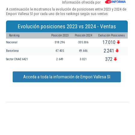
Información ofrecida por
A continuación le mostramos la evolución de posiciones entre 2023 y 2024 de
Empori Vallesa Sl por cada uno de los rankings según sus ventas:
Evolución posiciones 2023 vs 2024 - Ventas
Ranking
Posición 2023
Posición 2024
Evolución Posiciones
17.010
Nacional
318.296
335.306
2.241
Barcelona
47.405
49.646
372
Sector CNAE 6421
2.649
3.021
Acceda a toda la información de Empori Vallesa Sl