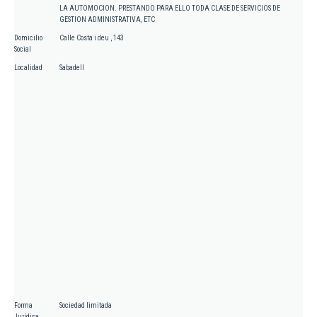
LA AUTOMOCION. PRESTANDO PARA ELLO TODA CLASE DE SERVICIOS DE
GESTION ADMINISTRATIVA, ETC
Domicilio
Calle Costa i deu , 143
Social
Localidad
Sabadell
Forma
Sociedad limitada
Jurídica