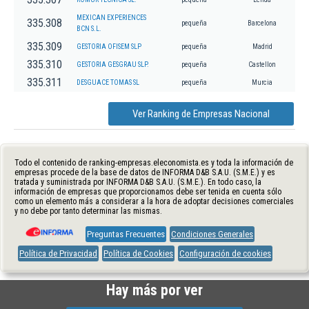
MEXICAN EXPERIENCES
335.308
pequeña
Barcelona
BCN S.L.
335.309
GESTORIA OFISEM SLP
pequeña
Madrid
335.310
GESTORIA GESGRAU SLP.
pequeña
Castellon
335.311
DESGUACE TOMAS SL
pequeña
Murcia
Ver Ranking de Empresas Nacional
Todo el contenido de ranking-empresas.eleconomista.es y toda la información de
empresas procede de la base de datos de INFORMA D&B S.A.U. (S.M.E.) y es
tratada y suministrada por INFORMA D&B S.A.U. (S.M.E.). En todo caso, la
información de empresas que proporcionamos debe ser tenida en cuenta sólo
como un elemento más a considerar a la hora de adoptar decisiones comerciales
y no debe por tanto determinar las mismas.
Preguntas Frecuentes
Condiciones Generales
Política de Privacidad
Política de Cookies
Configuración de cookies
Hay más por ver