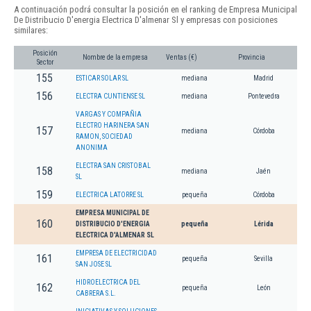
A continuación podrá consultar la posición en el ranking de Empresa Municipal
De Distribucio D'energia Electrica D'almenar Sl y empresas con posiciones
similares:
Posición
Nombre de la empresa
Ventas (€)
Provincia
Sector
155
ESTICAR SOLAR SL
mediana
Madrid
156
ELECTRA CUNTIENSE SL
mediana
Pontevedra
VARGAS Y COMPAÑIA
ELECTRO HARINERA SAN
157
mediana
Córdoba
RAMON, SOCIEDAD
ANONIMA
ELECTRA SAN CRISTOBAL
158
mediana
Jaén
SL
159
ELECTRICA LATORRE SL
pequeña
Córdoba
EMPRESA MUNICIPAL DE
160
DISTRIBUCIO D'ENERGIA
pequeña
Lérida
ELECTRICA D'ALMENAR SL
EMPRESA DE ELECTRICIDAD
161
pequeña
Sevilla
SAN JOSE SL
HIDROELECTRICA DEL
162
pequeña
León
CABRERA S.L.