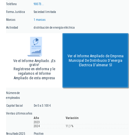
Teléfono
90073...
Forma Jurídica
Sociedad limitada
Marcas
1 marcas
Actividad
distribución de energía eléctrica
Ver el Informe Ampliado de Empresa
Municipal De Distribucio D'energia
Ve el Informe Ampliado. ¡Es
gratis!
Electrica D'almenar Sl
Regístrese en eInforma y le
regalamos el Informe
Ampliado de esta empresa
Número de
empleados
Capital Social
De 0 a 3.100 €
Ventas últimos años
Año
Variación
2023
2024
11,1 %
Resultado 2025
Positivo