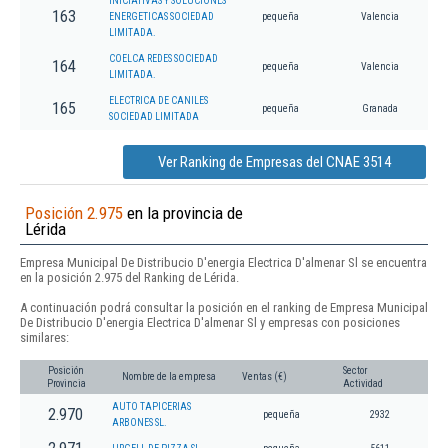
INICIATIVAS Y SOLUCIONES
163
ENERGETICAS SOCIEDAD
pequeña
Valencia
LIMITADA.
COELCA REDES SOCIEDAD
164
pequeña
Valencia
LIMITADA.
ELECTRICA DE CANILES
165
pequeña
Granada
SOCIEDAD LIMITADA
Ver Ranking de Empresas del CNAE 3514
Posición 2.975
en la provincia de
Lérida
Empresa Municipal De Distribucio D'energia Electrica D'almenar Sl se encuentra
en la posición 2.975 del Ranking de Lérida.
A continuación podrá consultar la posición en el ranking de Empresa Municipal
De Distribucio D'energia Electrica D'almenar Sl y empresas con posiciones
similares:
Posición
Sector
Nombre de la empresa
Ventas (€)
Provincia
Actividad
AUTO TAPICERIAS
2.970
pequeña
2932
ARBONES SL.