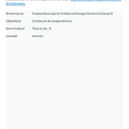
de Empresas.
Denominación
Empresa Municipal De Distribucio D'energia Electrica D'almenar Sl
Objeto Social
Distribución de energía eléctrica
Domicilio Social
Plaza la vila , 10
Localidad
Almenar