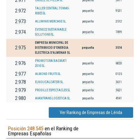
2.971
URGELL DE PIZZA SL.
pequeña
5611
TALLER CENTRAL TOMAS-
2.972
pequeña
9531
RIBES SL
2.973
ALUMINIS MERCADE SL.
pequeña
2512
EVENECE SUSTAINABLE
2.974
pequeña
7499
SOLUTIONS SL.
EMPRESA MUNICIPAL DE
2.975
DISTRIBUCIO D'ENERGIA
pequeña
3514
ELECTRICA D'ALMENAR SL
PROMOTORA BAGMATI
2.976
pequeña
6820
2010 SL.
2.977
ALMOND FRUITS SL.
pequeña
0125
2.978
ELNOUCALCATERI SL.
pequeña
5611
2.979
PRODILLE ESPECTACLES SL
pequeña
5621
2.980
AIANTRANS LOGISTICA SL.
pequeña
4941
Ver Ranking de Empresas de Lérida
Posición 248.545
en el Ranking de
Empresas Españolas