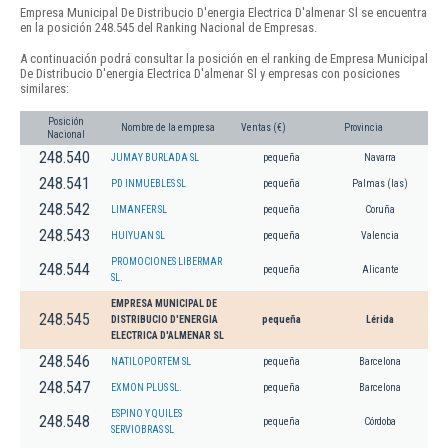
Empresa Municipal De Distribucio D'energia Electrica D'almenar Sl se encuentra
en la posición 248.545 del Ranking Nacional de Empresas.
A continuación podrá consultar la posición en el ranking de Empresa Municipal
De Distribucio D'energia Electrica D'almenar Sl y empresas con posiciones
similares:
Posición
Nombre de la empresa
Ventas (€)
Provincia
Nacional
248.540
JUMAY BURLADA SL
pequeña
Navarra
248.541
PD INMUEBLES SL
pequeña
Palmas (las)
248.542
LIMANFER SL
pequeña
Coruña
248.543
HUIYUAN SL
pequeña
Valencia
PROMOCIONES LIBERMAR
248.544
pequeña
Alicante
SL.
EMPRESA MUNICIPAL DE
248.545
DISTRIBUCIO D'ENERGIA
pequeña
Lérida
ELECTRICA D'ALMENAR SL
248.546
NATILOPORTEM SL
pequeña
Barcelona
248.547
EXMON PLUS SL.
pequeña
Barcelona
ESPINO Y QUILES
248.548
pequeña
Córdoba
SERVIOBRAS SL