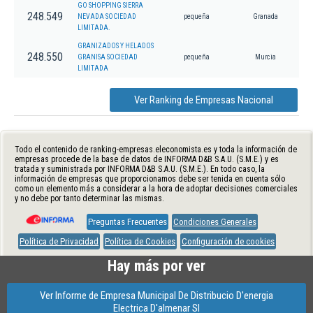
GO SHOPPING SIERRA
248.549
NEVADA SOCIEDAD
pequeña
Granada
LIMITADA.
GRANIZADOS Y HELADOS
248.550
GRANISA SOCIEDAD
pequeña
Murcia
LIMITADA
Ver Ranking de Empresas Nacional
Todo el contenido de ranking-empresas.eleconomista.es y toda la información de
empresas procede de la base de datos de INFORMA D&B S.A.U. (S.M.E.) y es
tratada y suministrada por INFORMA D&B S.A.U. (S.M.E.). En todo caso, la
información de empresas que proporcionamos debe ser tenida en cuenta sólo
como un elemento más a considerar a la hora de adoptar decisiones comerciales
y no debe por tanto determinar las mismas.
Preguntas Frecuentes
Condiciones Generales
Política de Privacidad
Política de Cookies
Configuración de cookies
Hay más por ver
Ver Informe de Empresa Municipal De Distribucio D'energia
Electrica D'almenar Sl