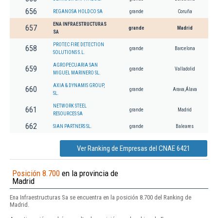
656
REGANOSA HOLDCO SA
grande
Coruña
ENA INFRAESTRUCTURAS
657
grande
Madrid
SA
PROTEC FIRE DETECTION
658
grande
Barcelona
SOLUTIONS S.L.
AGROPECUARIA SAN
659
grande
Valladolid
MIGUEL MARINERO SL.
AXIA & DYNAMIS GROUP,
660
grande
Arava,Álava
SL.
NETWORK STEEL
661
grande
Madrid
RESOURCES SA
662
SIAN PARTNERS SL.
grande
Baleares
Ver Ranking de Empresas del CNAE 6421
Posición 8.700
en la provincia de
Madrid
Ena Infraestructuras Sa se encuentra en la posición 8.700 del Ranking de
Madrid.