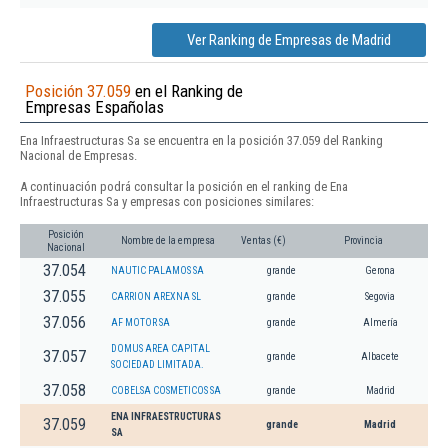
Ver Ranking de Empresas de Madrid
Posición 37.059
en el Ranking de
Empresas Españolas
Ena Infraestructuras Sa se encuentra en la posición 37.059 del Ranking
Nacional de Empresas.
A continuación podrá consultar la posición en el ranking de Ena
Infraestructuras Sa y empresas con posiciones similares:
Posición
Nombre de la empresa
Ventas (€)
Provincia
Nacional
37.054
NAUTIC PALAMOS SA
grande
Gerona
37.055
CARRION AREXNA SL
grande
Segovia
37.056
AF MOTOR SA
grande
Almería
DOMUS AREA CAPITAL
37.057
grande
Albacete
SOCIEDAD LIMITADA.
37.058
COBELSA COSMETICOS SA
grande
Madrid
ENA INFRAESTRUCTURAS
37.059
grande
Madrid
SA