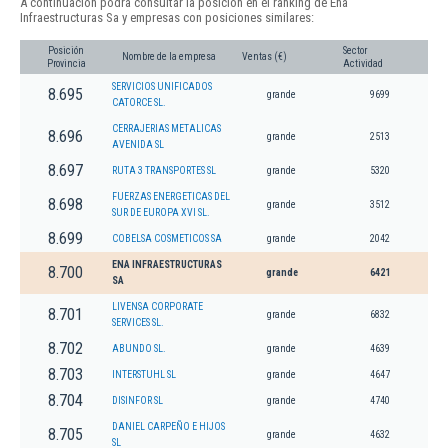
A continuación podrá consultar la posición en el ranking de Ena
Infraestructuras Sa y empresas con posiciones similares:
Posición
Sector
Nombre de la empresa
Ventas (€)
Provincia
Actividad
SERVICIOS UNIFICADOS
8.695
grande
9699
CATORCE SL.
CERRAJERIAS METALICAS
8.696
grande
2513
AVENIDA SL
8.697
RUTA 3 TRANSPORTES SL
grande
5320
FUERZAS ENERGETICAS DEL
8.698
grande
3512
SUR DE EUROPA XVI SL.
8.699
COBELSA COSMETICOS SA
grande
2042
ENA INFRAESTRUCTURAS
8.700
grande
6421
SA
LIVENSA CORPORATE
8.701
grande
6832
SERVICES SL.
8.702
ABUNDO SL.
grande
4639
8.703
INTERSTUHL SL
grande
4647
8.704
DISINFOR SL
grande
4740
DANIEL CARPEÑO E HIJOS
8.705
grande
4632
SL