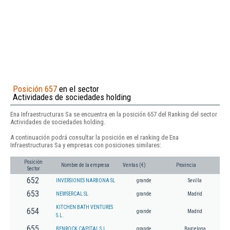
Posición 657
en el sector
Actividades de sociedades holding
Ena Infraestructuras Sa se encuentra en la posición 657 del Ranking del sector
Actividades de sociedades holding.
A continuación podrá consultar la posición en el ranking de Ena
Infraestructuras Sa y empresas con posiciones similares:
Posición
Nombre de la empresa
Ventas (€)
Provincia
Sector
652
INVERSIONES NARBONA SL
grande
Sevilla
653
NEWSERCAL SL
grande
Madrid
KITCHEN BATH VENTURES
654
grande
Madrid
S.L.
655
BENROCK CAPITAL S.L.
grande
Barcelona