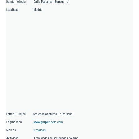
Domicilio Social
Calle Poeta joan Maragall , 1
Localidad
Madrid
Forma Jurídica
Sociedad anónima unipersonal
Página Web
www.grupoitinere.com
Marcas
1 marcas
Actividad
Actividades de sociedades holding