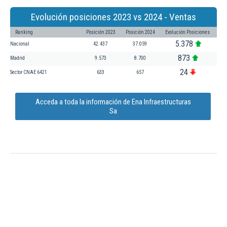
Evolución posiciones 2023 vs 2024 - Ventas
Ranking
Posición 2023
Posición 2024
Evolución Posiciones
5.378
Nacional
42.437
37.059
873
Madrid
9.573
8.700
24
Sector CNAE 6421
633
657
Acceda a toda la información de Ena Infraestructuras
Sa