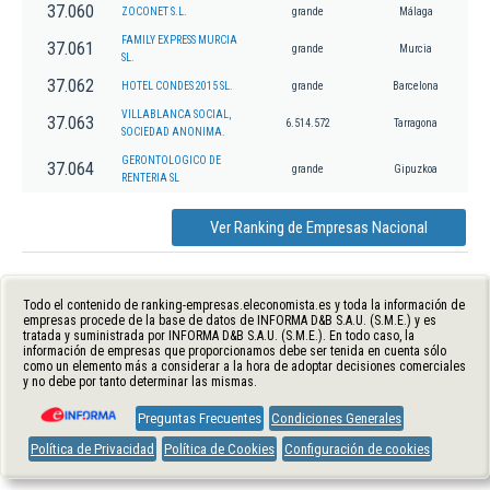
37.060
ZOCONET S.L.
grande
Málaga
FAMILY EXPRESS MURCIA
37.061
grande
Murcia
SL.
37.062
HOTEL CONDES 2015 SL.
grande
Barcelona
VILLABLANCA SOCIAL,
37.063
6.514.572
Tarragona
SOCIEDAD ANONIMA.
GERONTOLOGICO DE
37.064
grande
Gipuzkoa
RENTERIA SL
Ver Ranking de Empresas Nacional
Todo el contenido de ranking-empresas.eleconomista.es y toda la información de
empresas procede de la base de datos de INFORMA D&B S.A.U. (S.M.E.) y es
tratada y suministrada por INFORMA D&B S.A.U. (S.M.E.). En todo caso, la
información de empresas que proporcionamos debe ser tenida en cuenta sólo
como un elemento más a considerar a la hora de adoptar decisiones comerciales
y no debe por tanto determinar las mismas.
Preguntas Frecuentes
Condiciones Generales
Política de Privacidad
Política de Cookies
Configuración de cookies