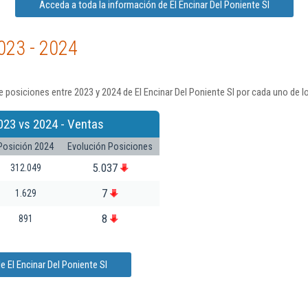
Acceda a toda la información de El Encinar Del Poniente Sl
023 - 2024
 posiciones entre 2023 y 2024 de El Encinar Del Poniente Sl por cada uno de l
023 vs 2024 - Ventas
Posición 2024
Evolución Posiciones
5.037
312.049
7
1.629
8
891
 El Encinar Del Poniente Sl