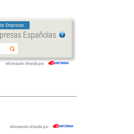
 de Empresas
mpresas Españolas
Información ofrecida por
Información ofrecida por