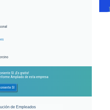
sonal
.es
orcino
niente Sl. ¡Es gratis!
 Informe Ampliado de esta empresa
Poniente Sl
lución de Empleados