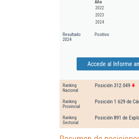
Año
2022
2023
2024
Resultado
Positivo
2024
Accede al Informe am
Posición 312.049
Ranking
Nacional
Posición 1.629 de Cá
Ranking
Provincial
Posición 891 de Expl
Ranking
Sectorial