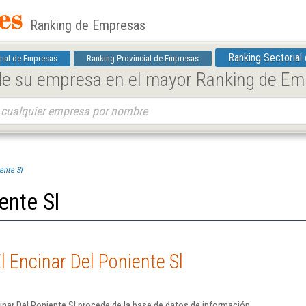
Ranking de Empresas
Ranking Sectorial
nal de Empresas
Ranking Provincial de Empresas
 de su empresa en el mayor Ranking de E
ente Sl
ente Sl
l Encinar Del Poniente Sl
inar Del Poniente Sl procede de la base de datos de información