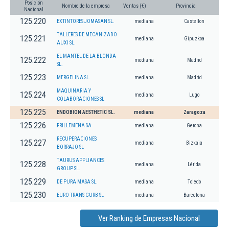
Posición
Nombre de la empresa
Ventas (€)
Provincia
Nacional
125.220
EXTINTORES JOMASAN SL.
mediana
Castellon
TALLERES DE MECANIZADO
125.221
mediana
Gipuzkoa
AUXI SL.
EL MANTEL DE LA BLONDA
125.222
mediana
Madrid
SL.
125.223
MERGELINA SL.
mediana
Madrid
MAQUINARIA Y
125.224
mediana
Lugo
COLABORACIONES SL
125.225
ENDOBION AESTHETIC SL.
mediana
Zaragoza
125.226
FRILLEMENA SA
mediana
Gerona
RECUPERACIONES
125.227
mediana
Bizkaia
BORRAJO SL
TAURUS APPLIANCES
125.228
mediana
Lérida
GROUP SL.
125.229
DE PURA MASA SL.
mediana
Toledo
125.230
EURO TRANS GURB SL
mediana
Barcelona
Ver Ranking de Empresas Nacional