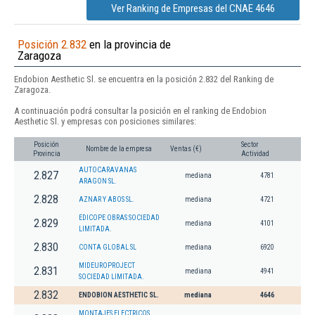
Ver Ranking de Empresas del CNAE 4646
Posición 2.832
en la provincia de
Zaragoza
Endobion Aesthetic Sl. se encuentra en la posición 2.832 del Ranking de
Zaragoza.
A continuación podrá consultar la posición en el ranking de Endobion
Aesthetic Sl. y empresas con posiciones similares:
Posición
Sector
Nombre de la empresa
Ventas (€)
Provincia
Actividad
AUTOCARAVANAS
2.827
mediana
4781
ARAGON SL.
2.828
AZNAR Y ABOS SL.
mediana
4721
EDICOPE OBRAS SOCIEDAD
2.829
mediana
4101
LIMITADA.
2.830
CONTA GLOBAL SL
mediana
6920
MIDEUROPROJECT
2.831
mediana
4941
SOCIEDAD LIMITADA.
2.832
ENDOBION AESTHETIC SL.
mediana
4646
MONTAJES ELECTRICOS