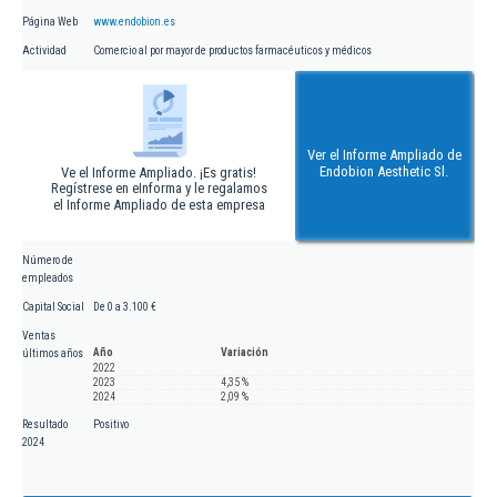
Página Web
www.endobion.es
Actividad
Comercio al por mayor de productos farmacéuticos y médicos
Ver el Informe Ampliado de
Endobion Aesthetic Sl.
Ve el Informe Ampliado. ¡Es gratis!
Regístrese en eInforma y le regalamos
el Informe Ampliado de esta empresa
Número de
empleados
Capital Social
De 0 a 3.100 €
Ventas
Año
Variación
últimos años
2022
2023
4,35 %
2024
2,09 %
Resultado
Positivo
2024