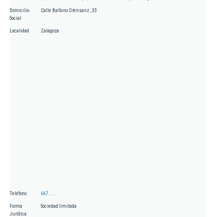
Domicilio
Calle Balbino Orensanz , 33
Social
Localidad
Zaragoza
Teléfono
667.....
Forma
Sociedad limitada
Jurídica