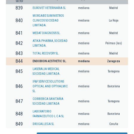
Sector
839
EUROVET VETERINARIA SL
mediana
Madrid
MORGABE SUMINISTROS
840
CLINICOS SOCIEDAD
mediana
La Rioja
LIMITADA.
841
MEDAT DIAGNOSIS SL.
mediana
Madrid
ATIKA PHARMA, SOCIEDAD
842
mediana
Palmas (las)
LIMITADA.
843
TOTAL RECOVERY SL.
mediana
Madrid
844
ENDOBION AESTHETIC SL.
mediana
Zaragoza
LASERALIA MEDICAL
845
mediana
Tarragona
SOCIEDAD LIMITADA.
IF&F SERVICE SOLUTIONS
846
OPTICAL AND OPTHALMIC
mediana
Barcelona
SL.
CORIBERICA SANITARIA
847
mediana
Tarragona
SOCIEDAD LIMITADA
LABORATORIO
848
mediana
Barcelona
FARMACEUTICO L C A SL
849
DROGALLEGA SL
mediana
Coruña