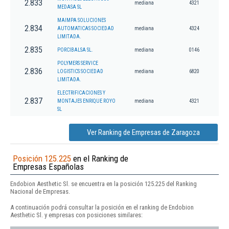
2.833
mediana
4321
MEDASA SL
MAIMPA SOLUCIONES
2.834
AUTOMATICAS SOCIEDAD
mediana
4324
LIMITADA.
2.835
PORCIBALSA SL.
mediana
0146
POLYMERS SERVICE
2.836
LOGISTICS SOCIEDAD
mediana
6820
LIMITADA.
ELECTRIFICACIONES Y
2.837
MONTAJES ENRIQUE ROYO
mediana
4321
SL
Ver Ranking de Empresas de Zaragoza
Posición 125.225
en el Ranking de
Empresas Españolas
Endobion Aesthetic Sl. se encuentra en la posición 125.225 del Ranking
Nacional de Empresas.
A continuación podrá consultar la posición en el ranking de Endobion
Aesthetic Sl. y empresas con posiciones similares: